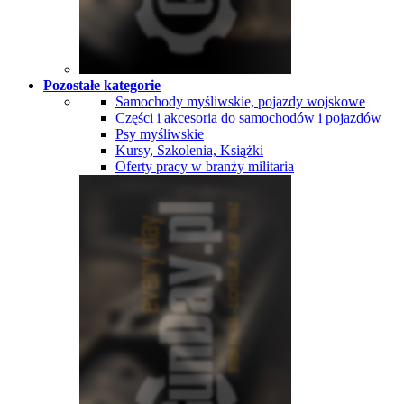
Pozostałe kategorie
Samochody myśliwskie, pojazdy wojskowe
Części i akcesoria do samochodów i pojazdów
Psy myśliwskie
Kursy, Szkolenia, Książki
Oferty pracy w branży militaria