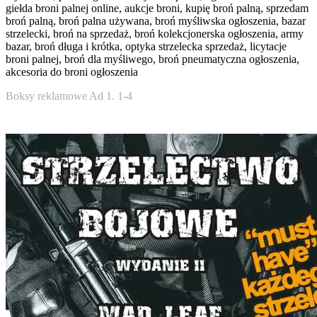
giełda broni palnej online, aukcje broni, kupię broń palną, sprzedam
broń palną, broń palna używana, broń myśliwska ogłoszenia, bazar
strzelecki, broń na sprzedaż, broń kolekcjonerska ogłoszenia, army
bazar, broń długa i krótka, optyka strzelecka sprzedaż, licytacje
broni palnej, broń dla myśliwego, broń pneumatyczna ogłoszenia,
akcesoria do broni ogłoszenia
Boksy reklamowe Ad 1. 1-4