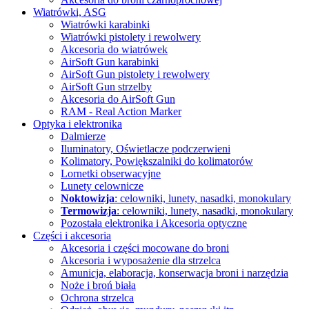
Wiatrówki, ASG
Wiatrówki karabinki
Wiatrówki pistolety i rewolwery
Akcesoria do wiatrówek
AirSoft Gun karabinki
AirSoft Gun pistolety i rewolwery
AirSoft Gun strzelby
Akcesoria do AirSoft Gun
RAM - Real Action Marker
Optyka i elektronika
Dalmierze
Iluminatory, Oświetlacze
podczerwieni
Kolimatory, Powiększalniki
do kolimatorów
Lornetki obserwacyjne
Lunety celownicze
Noktowizja
: celowniki, lunety, nasadki, monokulary
Termowizja
: celowniki, lunety, nasadki, monokulary
Pozostała elektronika i Akcesoria
optyczne
Części i akcesoria
Akcesoria i części mocowane do broni
Akcesoria i wyposażenie dla strzelca
Amunicja, elaboracja, konserwacja broni i narzędzia
Noże i broń biała
Ochrona strzelca