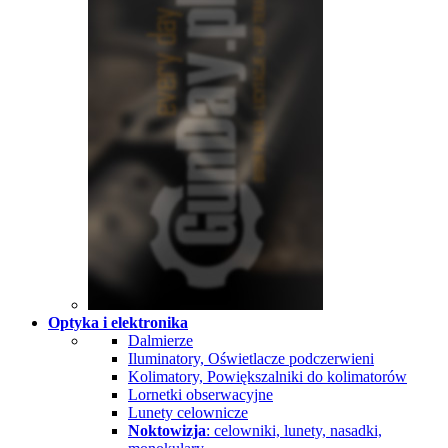
Optyka i elektronika
Dalmierze
Iluminatory, Oświetlacze podczerwieni
Kolimatory, Powiększalniki do kolimatorów
Lornetki obserwacyjne
Lunety celownicze
Noktowizja
: celowniki, lunety, nasadki,