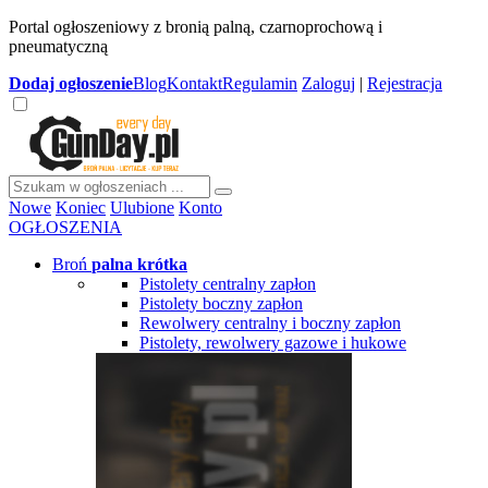
Portal ogłoszeniowy z bronią palną, czarnoprochową i
pneumatyczną
Dodaj
ogłoszenie
Blog
Kontakt
Regulamin
Zaloguj
|
Rejestracja
Nowe
Koniec
Ulubione
Konto
OGŁOSZENIA
Broń
palna krótka
Pistolety centralny zapłon
Pistolety boczny zapłon
Rewolwery centralny i boczny zapłon
Pistolety, rewolwery gazowe i hukowe