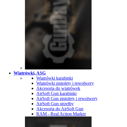
Wiatrówki, ASG
Wiatrówki karabinki
Wiatrówki pistolety i rewolwery
Akcesoria do wiatrówek
AirSoft Gun karabinki
AirSoft Gun pistolety i rewolwery
AirSoft Gun strzelby
Akcesoria do AirSoft Gun
RAM - Real Action Marker