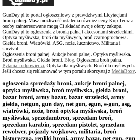
GunDay.pl to portal ogłoszeniowy z prawdziwymi Licytacjami
broni palnej. Masz możliwość ustalenia również ceny Kup Teraz a
osoby zainteresowane mogą Ci składać swoje oferty zakupu.
GunDay.pl to ogłoszenia z bronią palną i akcesoriami strzeleckimi.
Optyka myśliwska, broń dla myśliwych, broń czarnoprochowa.
Giełda broni. Wiatrówki, ASG, noże, łucznictwo. Militaria i
survival.
Ogłoszenia broni palnej. Aukcje broni palnej. Optyka myśliwska.
Broń myśliwska. Giełda broni.
B
log
. Ogłoszenia broń palna.
Pytania i odpowiedzi.
Optyka dla myśliwych. Broń dla myśliwych.
Jeśli chcesz się reklamować w tym portalu skorzystaj z
MediaBoxy
.
ogłoszenia sprzedaży broni, aukcje broni palnej,
optyka myśliwska, broń myśliwska, giełda broni,
bazar broni, army bazar, bazar strzelecki, army
giełda, netgun, gun day, net gun, egun, e-gun, asg,
wiatrówki, noże, broń optyka myśliwska, broń
myśliwska, sprzedambron, sprzedam broń,
sprzedam karabin, sprzedam pistolet, sprzedam
rewolwer, pojazdy wojskowe, militaria, broń
historyczna, repliki broni, army bazar, net gun, gun