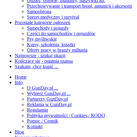
Odzież, obuwie, mundury, naszywki itp.
Przechowywanie i transport broni, amunicji i akcesorii
Samoobrona
Sprzęt medyczny i survival
Pozostałe kategorie ogłoszeń
Samochody i pojazdy
Części do samochodów i pojazdów
Psy myśliwskie
Kursy, szkolenia, książki
Oferty pracy w branży militaria
Najnowsze - szukaj okazji
Kończące się - ostatnia szansa
Szukam, chcę kupić ...
Home
Info
O GunDay.pl ...
Wybierz GunDay.pl ...
Partnerzy GunDay.pl
Reklama w GunDay.pl
Regulamin
Polityka prywatności / Cookies / RODO
Pomoc / Cennik
Kontakt
Blog