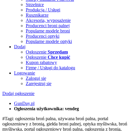
Strzelnice
Produkcja / Usługi
Rusznikarze
Akcesoria, wyposażenie
Producenci broni palnej
Popularne modele broni
Producenci optyki
Popularne modele optyki
Dodaj
Ogłoszenie
Sprzedam
Ogłoszenie
Chcę kupić
Kupon rabatowy
Firmę / Usługi do katalogu
Logowanie
Zaloguj się
Zarejestruj się
Dodaj ogłoszenie
GunDay.pl
Ogłoszenia użytkownika: vendeg
#Tagi: ogłoszenia broń palna, używana broń palna, portal
ogłoszeniowy z bronią, giełda broni palnej, optyka myśliwska, broń
myśliwska, portal ogłoszeniowy broń palna, ogłoszenia z bronią,