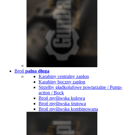
Broń
palna długa
Karabiny centralny zapłon
Karabiny boczny zapłon
Strzelby gładkolufowe powtarzalne / Pump-
action / Bock
Broń myśliwska kulowa
Broń myśliwska śrutowa
Broń myśliwska kombinowana