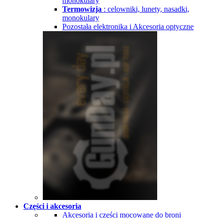
monokulary
Termowizja
: celowniki, lunety, nasadki,
monokulary
Pozostała elektronika i Akcesoria optyczne
Części i akcesoria
Akcesoria i części mocowane do broni