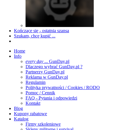
Kończące się - ostatnia szansa
Szukam, chcę kupić ...
Home
Info
every day
... GunDay.pl
Dlaczego wybrać GunDay.pl ?
Partnerzy GunDay.pl
Reklama w GunDay.pl
Regulamin
Polityka prywatności / Cookies / RODO
Pomoc / Cennik
FAQ - Pytania i odpowiedzi
Kontakt
Blog
Kupony rabatowe
Katalog
Firmy szkoleniowe
Sklepy militarne i survival