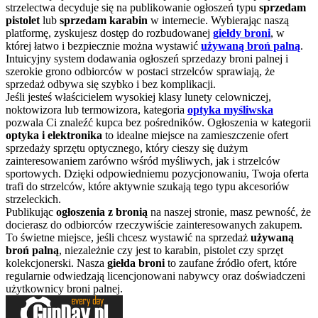
strzelectwa decyduje się na publikowanie ogłoszeń typu
sprzedam
pistolet
lub
sprzedam karabin
w internecie. Wybierając naszą
platformę, zyskujesz dostęp do rozbudowanej
giełdy broni
, w
której łatwo i bezpiecznie można wystawić
używaną broń palną
.
Intuicyjny system dodawania ogłoszeń sprzedazy broni palnej i
szerokie grono odbiorców w postaci strzelców sprawiają, że
sprzedaż odbywa się szybko i bez komplikacji.
Jeśli jesteś właścicielem wysokiej klasy lunety celowniczej,
noktowizora lub termowizora, kategoria
optyka myśliwska
pozwala Ci znaleźć kupca bez pośredników. Ogłoszenia w kategorii
optyka i elektronika
to idealne miejsce na zamieszczenie ofert
sprzedaży sprzętu optycznego, który cieszy się dużym
zainteresowaniem zarówno wśród myśliwych, jak i strzelców
sportowych. Dzięki odpowiedniemu pozycjonowaniu, Twoja oferta
trafi do strzelców, które aktywnie szukają tego typu akcesoriów
strzeleckich.
Publikując
ogłoszenia z bronią
na naszej stronie, masz pewność, że
docierasz do odbiorców rzeczywiście zainteresowanych zakupem.
To świetne miejsce, jeśli chcesz wystawić na sprzedaż
używaną
broń palną
, niezależnie czy jest to karabin, pistolet czy sprzęt
kolekcjonerski. Nasza
giełda broni
to zaufane źródło ofert, które
regularnie odwiedzają licencjonowani nabywcy oraz doświadczeni
użytkownicy broni palnej.