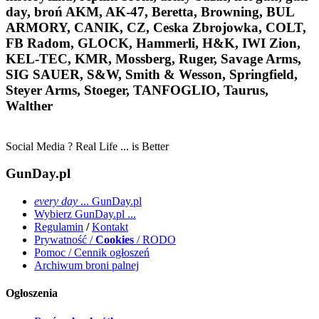
day, broń AKM, AK-47, Beretta, Browning, BUL
ARMORY, CANIK, CZ, Ceska Zbrojowka, COLT,
FB Radom, GLOCK, Hammerli, H&K, IWI Zion,
KEL-TEC, KMR, Mossberg, Ruger, Savage Arms,
SIG SAUER, S&W, Smith & Wesson, Springfield,
Steyer Arms, Stoeger, TANFOGLIO, Taurus,
Walther
Social Media ? Real Life ... is Better
GunDay.pl
every day
... GunDay.pl
Wybierz GunDay.pl ...
Regulamin
/
Kontakt
Prywatność /
Cookies
/ RODO
Pomoc / Cennik ogłoszeń
Archiwum broni palnej
Ogłoszenia