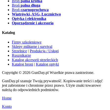
Broń
palna krótka
Broń
palna długa
Broń
czarnoprochowa
Wiatrówki, ASG, Łucznictwo
Optyka i elektronika
Oporządzenie i akcesoria
Katalog
Firmy szkoleniowe
Sklepy militarne i survival
Strzelnice
|
Produkcja / Usługi
Rusznikarze
Katalog akcesorii strzeleckich
Katalog broni
|
Katalog optyki
Copyright © 2026 GunDay.pl Wszelkie prawa zastrzeżone.
GunDay.pl szanuje Twoją prywatność. Kopiowanie treści i zdjęć
jest zabronione i chronione przez prawo. Użyte znaki towarowe
należą do odpowiednich podmiotów.
Home
Konto