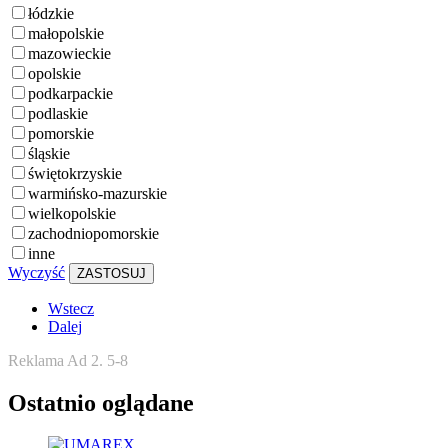
łódzkie
małopolskie
mazowieckie
opolskie
podkarpackie
podlaskie
pomorskie
śląskie
świętokrzyskie
warmińsko-mazurskie
wielkopolskie
zachodniopomorskie
inne
Wyczyść
ZASTOSUJ
Wstecz
Dalej
Reklama Ad 2. 5-8
Ostatnio oglądane