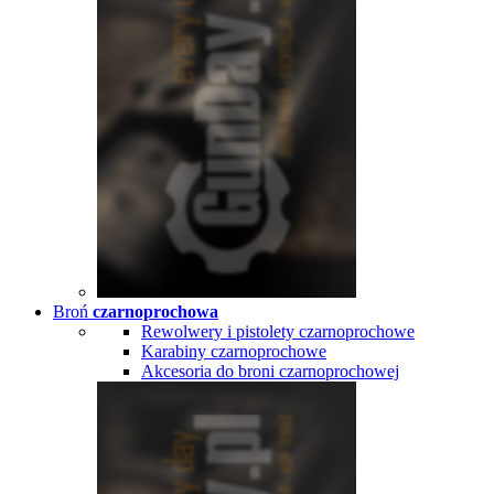
Broń
czarnoprochowa
Rewolwery i pistolety czarnoprochowe
Karabiny czarnoprochowe
Akcesoria do broni czarnoprochowej