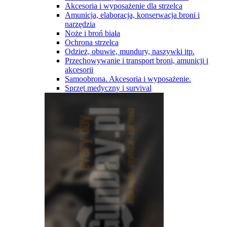
Akcesoria i wyposażenie dla strzelca
Amunicja, elaboracja, konserwacja broni i
narzędzia
Noże i broń biała
Ochrona strzelca
Odzież, obuwie, mundury, naszywki itp.
Przechowywanie i transport broni, amunicji i
akcesorii
Samoobrona. Akcesoria i wyposażenie.
Sprzęt medyczny i survival