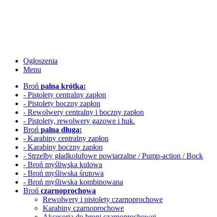
Ogłoszenia
Menu
Broń
palna krótka:
- Pistolety centralny zapłon
- Pistolety boczny zapłon
- Rewolwery
centralny i boczny zapłon
- Pistolety, rewolwery gazowe i huk.
Broń
palna długa:
- Karabiny centralny zapłon
- Karabiny boczny zapłon
- Strzelby gładkolufowe
powtarzalne / Pump-action / Bock
- Broń myśliwska kulowa
- Broń myśliwska śrutowa
- Broń myśliwska kombinowana
Broń
czarnoprochowa
Rewolwery i pistolety czarnoprochowe
Karabiny czarnoprochowe
Akcesoria do broni czarnoprochowej