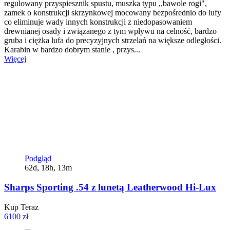
regulowany przyspiesznik spustu, muszka typu ,,bawole rogi",
zamek o konstrukcji skrzynkowej mocowany bezpośrednio do lufy
co eliminuje wady innych konstrukcji z niedopasowaniem
drewnianej osady i związanego z tym wpływu na celność, bardzo
gruba i ciężka lufa do precyzyjnych strzelań na większe odległości.
Karabin w bardzo dobrym stanie , przys...
Więcej
Podgląd
62d, 18h, 13m
Sharps Sporting .54 z lunetą Leatherwood Hi-Lux
Kup Teraz
6100 zł