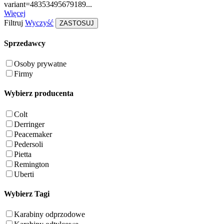
variant=48353495679189...
Więcej
Filtruj
Wyczyść
ZASTOSUJ
Sprzedawcy
Osoby prywatne
Firmy
Wybierz producenta
Colt
Derringer
Peacemaker
Pedersoli
Pietta
Remington
Uberti
Wybierz Tagi
Karabiny odprzodowe