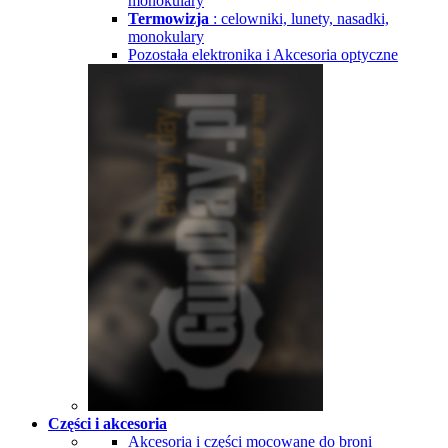
monokulary
Termowizja
: celowniki, lunety, nasadki,
monokulary
Pozostała elektronika i Akcesoria optyczne
Części i akcesoria
Akcesoria i części mocowane do broni