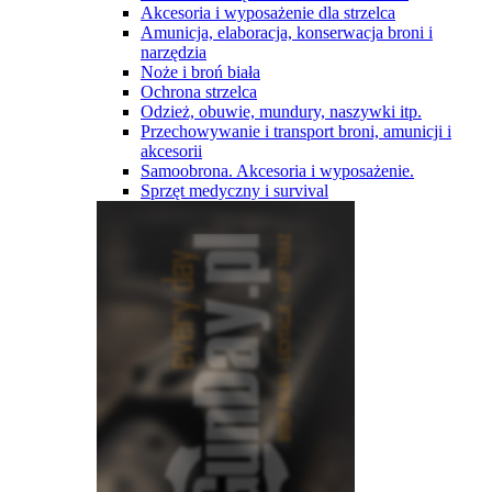
Akcesoria i wyposażenie dla strzelca
Amunicja, elaboracja, konserwacja broni i
narzędzia
Noże i broń biała
Ochrona strzelca
Odzież, obuwie, mundury, naszywki itp.
Przechowywanie i transport broni, amunicji i
akcesorii
Samoobrona. Akcesoria i wyposażenie.
Sprzęt medyczny i survival