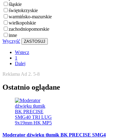
śląskie
świętokrzyskie
warmińsko-mazurskie
wielkopolskie
zachodniopomorskie
inne
Wyczyść
ZASTOSUJ
Wstecz
1
Dalej
Reklama Ad 2. 5-8
Ostatnio oglądane
Moderator dźwięku tłumik BK PRECISE SMG4