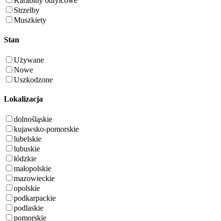
Karabiny odtylcowe
Strzelby
Muszkiety
Stan
Używane
Nowe
Uszkodzone
Lokalizacja
dolnośląskie
kujawsko-pomorskie
lubelskie
lubuskie
łódzkie
małopolskie
mazowieckie
opolskie
podkarpackie
podlaskie
pomorskie