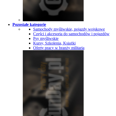
Pozostałe kategorie
Samochody myśliwskie, pojazdy wojskowe
Części i akcesoria do samochodów i pojazdów
Psy myśliwskie
Kursy, Szkolenia, Książki
Oferty pracy w branży militaria