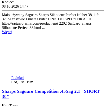
Koniec:
08.10.2026 14:47
Mało używany Saguaro Sharps Silhouette Perfect kaliber 38, lufa
32" w zestawie Luneta i kufer LINK DO SPECYFIKACJI
https://saguaro-arms.com/product-eng-2202-Saguaro-Sharps-
Silhouette-Perfect-38.html ...
Więcej
Podgląd
62d, 18h, 19m
Sharps Saguaro Competition .45Sag 2,1" SHORT
30"
Kup Teraz