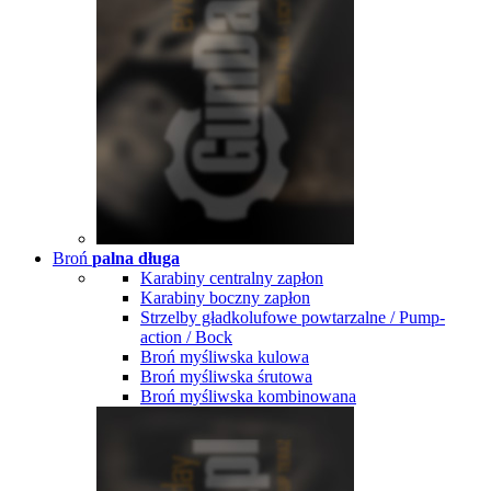
Broń
palna długa
Karabiny centralny zapłon
Karabiny boczny zapłon
Strzelby gładkolufowe powtarzalne / Pump-
action / Bock
Broń myśliwska kulowa
Broń myśliwska śrutowa
Broń myśliwska kombinowana