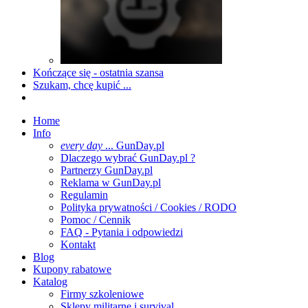
Kończące się - ostatnia szansa
Szukam, chcę kupić ...
Home
Info
every day
... GunDay.pl
Dlaczego wybrać GunDay.pl ?
Partnerzy GunDay.pl
Reklama w GunDay.pl
Regulamin
Polityka prywatności / Cookies / RODO
Pomoc / Cennik
FAQ - Pytania i odpowiedzi
Kontakt
Blog
Kupony rabatowe
Katalog
Firmy szkoleniowe
Sklepy militarne i survival