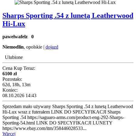
Sharps Sporting .54 z lunetą Leatherwood
Hi-Lux
pawelwafelz
0
Niemodlin
, opolskie |
dojazd
Ulubione
Cena Kup Teraz:
6100 zł
Pozostało:
62d, 18h, 13m
Koniec:
08.10.2026 14:43
Sprzedam mało używany Sharps Sporting .54 z lunetą Leatherwood
Hi-Lux wraz z futerałem LINK DO SPECYFIKACJI Sharps
Sporting .54 https://saguaro-arms.com/product-eng-292-Sharps-
Sporting-54.html LINK DO SPECYFIKACJI LUNETY
https://www.ebay.com/itm/358446028533...
Więcej