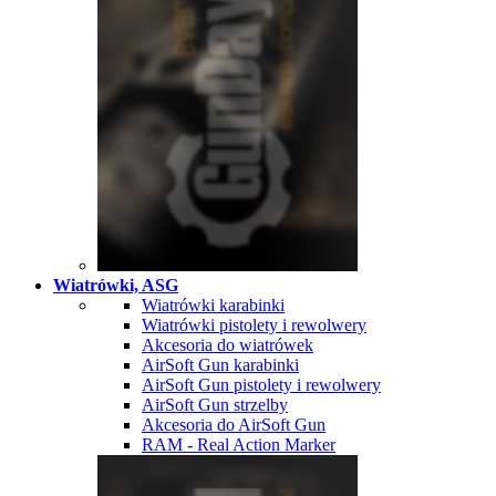
Wiatrówki, ASG
Wiatrówki karabinki
Wiatrówki pistolety i rewolwery
Akcesoria do wiatrówek
AirSoft Gun karabinki
AirSoft Gun pistolety i rewolwery
AirSoft Gun strzelby
Akcesoria do AirSoft Gun
RAM - Real Action Marker