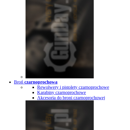
Broń
czarnoprochowa
Rewolwery i pistolety czarnoprochowe
Karabiny czarnoprochowe
Akcesoria do broni czarnoprochowej