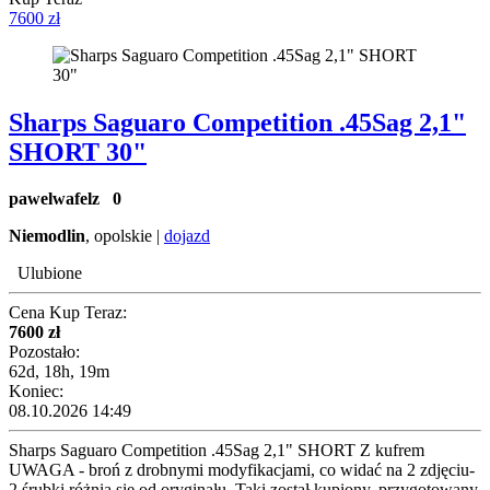
7600 zł
Sharps Saguaro Competition .45Sag 2,1"
SHORT 30"
pawelwafelz
0
Niemodlin
, opolskie |
dojazd
Ulubione
Cena Kup Teraz:
7600 zł
Pozostało:
62d, 18h, 19m
Koniec:
08.10.2026 14:49
Sharps Saguaro Competition .45Sag 2,1" SHORT Z kufrem
UWAGA - broń z drobnymi modyfikacjami, co widać na 2 zdjęciu-
2 śrubki różnią się od oryginału. Taki został kupiony, przygotowany