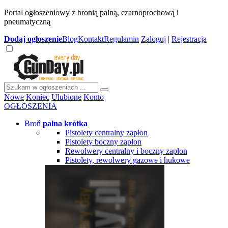
Portal ogłoszeniowy z bronią palną, czarnoprochową i
pneumatyczną
Dodaj
ogłoszenie
Blog
Kontakt
Regulamin
Zaloguj
|
Rejestracja
Nowe
Koniec
Ulubione
Konto
OGŁOSZENIA
Broń
palna krótka
Pistolety centralny zapłon
Pistolety boczny zapłon
Rewolwery centralny i boczny zapłon
Pistolety, rewolwery gazowe i hukowe