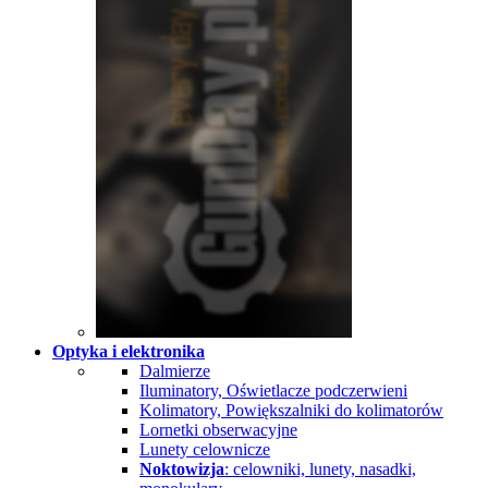
Optyka i elektronika
Dalmierze
Iluminatory, Oświetlacze podczerwieni
Kolimatory, Powiększalniki do kolimatorów
Lornetki obserwacyjne
Lunety celownicze
Noktowizja
: celowniki, lunety, nasadki,