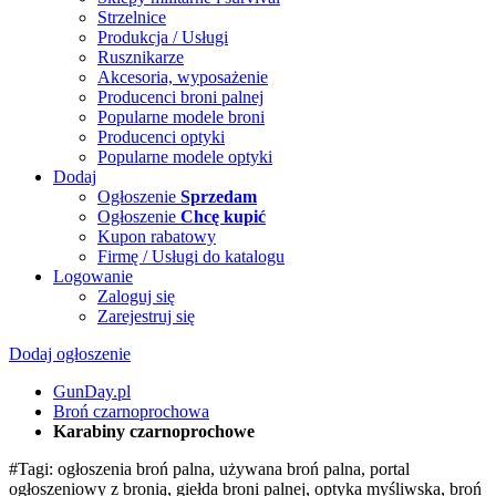
Strzelnice
Produkcja / Usługi
Rusznikarze
Akcesoria, wyposażenie
Producenci broni palnej
Popularne modele broni
Producenci optyki
Popularne modele optyki
Dodaj
Ogłoszenie
Sprzedam
Ogłoszenie
Chcę kupić
Kupon rabatowy
Firmę / Usługi do katalogu
Logowanie
Zaloguj się
Zarejestruj się
Dodaj ogłoszenie
GunDay.pl
Broń czarnoprochowa
Karabiny czarnoprochowe
#Tagi: ogłoszenia broń palna, używana broń palna, portal
ogłoszeniowy z bronią, giełda broni palnej, optyka myśliwska, broń