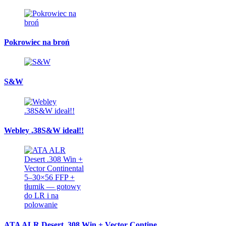
Pokrowiec na broń
S&W
Webley .38S&W ideał!!
ATA ALR Desert .308 Win + Vector Contine