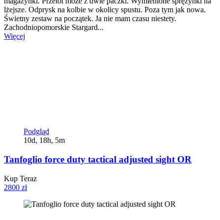
magazynki. Przelot może z dwie paczki. Wymienione sprężynki na
lżejsze. Odprysk na kolbie w okolicy spustu. Poza tym jak nowa.
Świetny zestaw na początek. Ja nie mam czasu niestety.
Zachodniopomorskie Stargard...
Więcej
Podgląd
10d, 18h, 5m
Tanfoglio force duty tactical adjusted sight OR
Kup Teraz
2800 zł