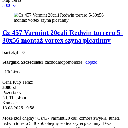
Kup Teraz
3000 zł
Cz 457 Varmint 20cali Redwin torrero 5-
30x56 montaż vortex szyna picatinny
bartekj1
0
Stargard Szczeciński
, zachodniopomorskie |
dojazd
Ulubione
Cena Kup Teraz:
3000 zł
Pozostało:
5d, 11h, 46m
Koniec:
13.08.2026 19:58
Może ktoś chętny? Cz457 varmint 20 cali komora zwykła. luneta
redwin torrero 5-30x56 obejmy vortex szyna picatinny. Dwa