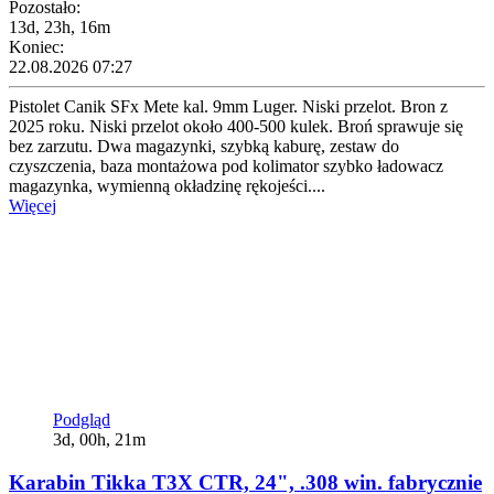
Pozostało:
13d, 23h, 16m
Koniec:
22.08.2026 07:27
Pistolet Canik SFx Mete kal. 9mm Luger. Niski przelot. Bron z
2025 roku. Niski przelot około 400-500 kulek. Broń sprawuje się
bez zarzutu. Dwa magazynki, szybką kaburę, zestaw do
czyszczenia, baza montażowa pod kolimator szybko ładowacz
magazynka, wymienną okładzinę rękojeści....
Więcej
Podgląd
3d, 00h, 21m
Karabin Tikka T3X CTR, 24", .308 win. fabrycznie