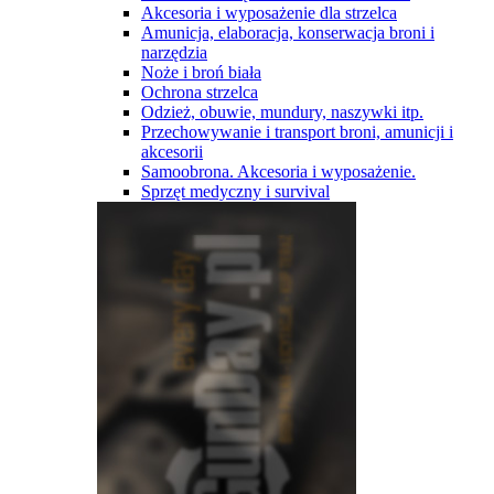
Akcesoria i wyposażenie dla strzelca
Amunicja, elaboracja, konserwacja broni i
narzędzia
Noże i broń biała
Ochrona strzelca
Odzież, obuwie, mundury, naszywki itp.
Przechowywanie i transport broni, amunicji i
akcesorii
Samoobrona. Akcesoria i wyposażenie.
Sprzęt medyczny i survival