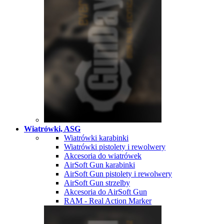
Wiatrówki, ASG
Wiatrówki karabinki
Wiatrówki pistolety i rewolwery
Akcesoria do wiatrówek
AirSoft Gun karabinki
AirSoft Gun pistolety i rewolwery
AirSoft Gun strzelby
Akcesoria do AirSoft Gun
RAM - Real Action Marker