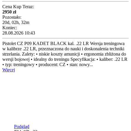
Cena Kup Teraz:
2950 zł
Pozostało:
20d, 02h, 32m
Koniec:
28.08.2026 10:43
Pistolet CZ P09 KADET BLACK kal. .22 LR Wersja treningowa
w kalibrze .22 LR, przeznaczona do nauki i doskonalenia techniki
strzelania. Zalety: • niskie koszty amunicji • ergonomia zbliżona do
wersji bojowej • idealny do treningu Specyfikacja: • kaliber: .22 LR
• typ: treningowy • producent: CZ • stan: nowy...
Więcej
Podgląd