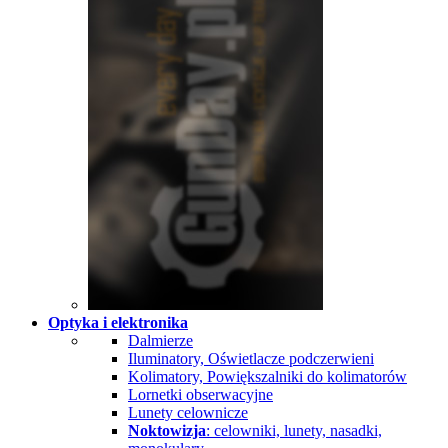
Optyka i elektronika
Dalmierze
Iluminatory, Oświetlacze podczerwieni
Kolimatory, Powiększalniki do kolimatorów
Lornetki obserwacyjne
Lunety celownicze
Noktowizja
: celowniki, lunety, nasadki,