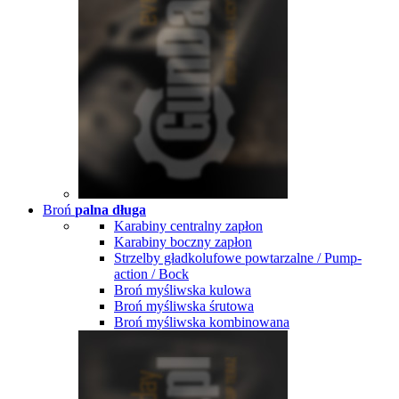
Broń
palna długa
Karabiny centralny zapłon
Karabiny boczny zapłon
Strzelby gładkolufowe powtarzalne / Pump-
action / Bock
Broń myśliwska kulowa
Broń myśliwska śrutowa
Broń myśliwska kombinowana