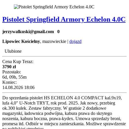
Pistolet Springfield Armory Echelon 4.0C
jerzywalkuski@gmail.com
0
Lipowiec Kościelny
, mazowieckie |
dojazd
Ulubione
Cena Kup Teraz:
3790 zł
Pozostało:
6d, 09h, 55m
Koniec:
14.08.2026 18:06
Do sprzedania pistolet HS ECHELON 4.0 COMPACT kal.9x19,
lufa 4,0" U-Notch TRYT, rok prod. 2025. Jak nowy, przebieg
ok.300 kulek. Zestaw fabryczny. W gratisie 2 dodatkowe
magazynki, ładownica podwójna, kabura prawa do skrytego
noszenia, kabura boczna, prawa-kydex. Umowa sprzedaży broni,
promesa itd. Odbiór w miejscu zamieszkania. Możliwe sprawdzenie
na pobliskiej strzelnicy....