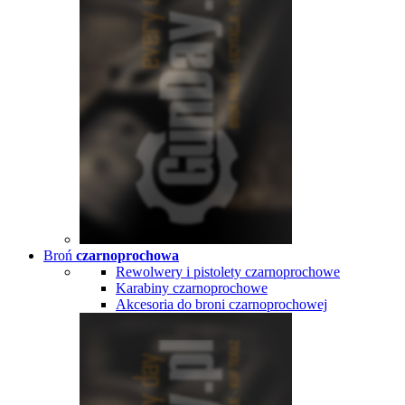
Broń
czarnoprochowa
Rewolwery i pistolety czarnoprochowe
Karabiny czarnoprochowe
Akcesoria do broni czarnoprochowej