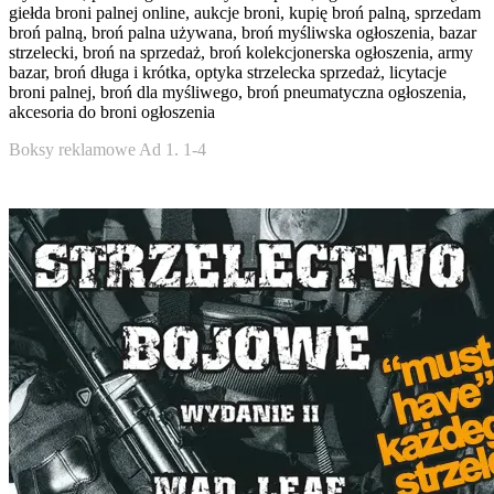
giełda broni palnej online, aukcje broni, kupię broń palną, sprzedam
broń palną, broń palna używana, broń myśliwska ogłoszenia, bazar
strzelecki, broń na sprzedaż, broń kolekcjonerska ogłoszenia, army
bazar, broń długa i krótka, optyka strzelecka sprzedaż, licytacje
broni palnej, broń dla myśliwego, broń pneumatyczna ogłoszenia,
akcesoria do broni ogłoszenia
Boksy reklamowe Ad 1. 1-4