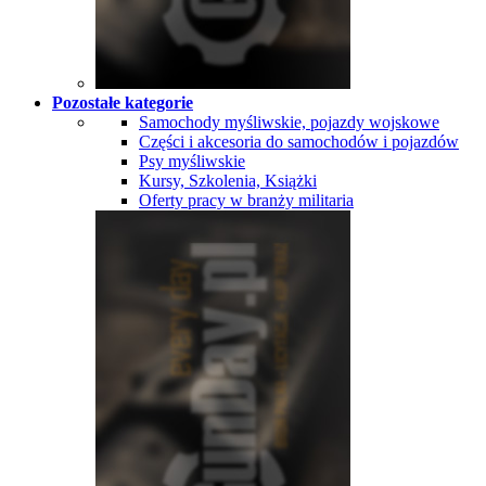
Pozostałe kategorie
Samochody myśliwskie, pojazdy wojskowe
Części i akcesoria do samochodów i pojazdów
Psy myśliwskie
Kursy, Szkolenia, Książki
Oferty pracy w branży militaria