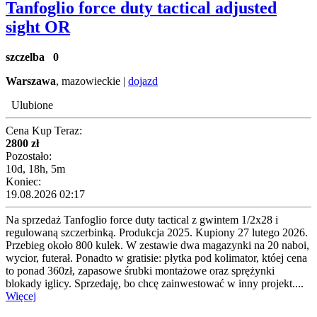
Tanfoglio force duty tactical adjusted
sight OR
szczelba
0
Warszawa
, mazowieckie |
dojazd
Ulubione
Cena Kup Teraz:
2800 zł
Pozostało:
10d, 18h, 5m
Koniec:
19.08.2026 02:17
Na sprzedaż Tanfoglio force duty tactical z gwintem 1/2x28 i
regulowaną szczerbinką. Produkcja 2025. Kupiony 27 lutego 2026.
Przebieg około 800 kulek. W zestawie dwa magazynki na 20 naboi,
wycior, futerał. Ponadto w gratisie: płytka pod kolimator, któej cena
to ponad 360zł, zapasowe śrubki montażowe oraz sprężynki
blokady iglicy. Sprzedaję, bo chcę zainwestować w inny projekt....
Więcej