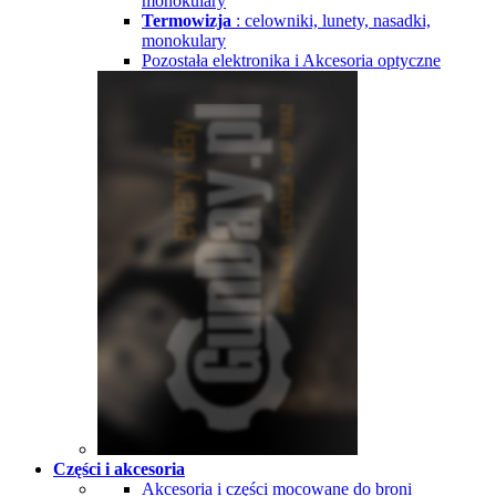
monokulary
Termowizja
: celowniki, lunety, nasadki,
monokulary
Pozostała elektronika i Akcesoria optyczne
Części i akcesoria
Akcesoria i części mocowane do broni