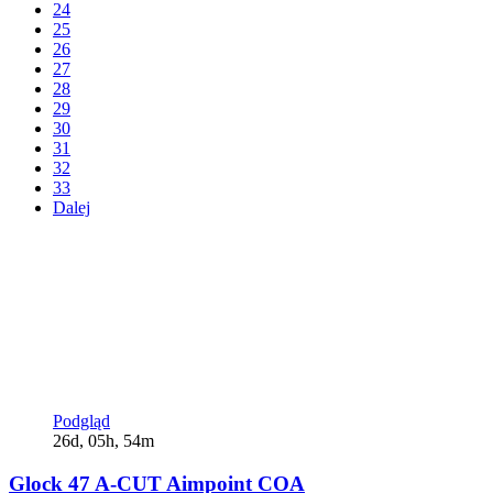
24
25
26
27
28
29
30
31
32
33
Dalej
Podgląd
26d, 05h, 54m
Glock 47 A-CUT Aimpoint COA