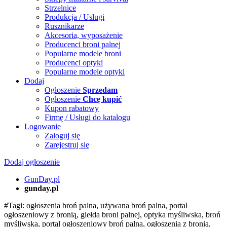
Strzelnice
Produkcja / Usługi
Rusznikarze
Akcesoria, wyposażenie
Producenci broni palnej
Popularne modele broni
Producenci optyki
Popularne modele optyki
Dodaj
Ogłoszenie
Sprzedam
Ogłoszenie
Chcę kupić
Kupon rabatowy
Firmę / Usługi do katalogu
Logowanie
Zaloguj się
Zarejestruj się
Dodaj ogłoszenie
GunDay.pl
gunday.pl
#Tagi: ogłoszenia broń palna, używana broń palna, portal
ogłoszeniowy z bronią, giełda broni palnej, optyka myśliwska, broń
myśliwska, portal ogłoszeniowy broń palna, ogłoszenia z bronią,