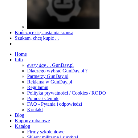
Kończące się - ostatnia szansa
Szukam, chcę kupić ...
Home
Info
every day
... GunDay.pl
Dlaczego wybrać GunDay.pl ?
Partnerzy GunDay.pl
Reklama w GunDay.pl
Regulamin
Polityka prywatności / Cookies / RODO
Pomoc / Cennik
FAQ - Pytania i odpowiedzi
Kontakt
Blog
Kupony rabatowe
Katalog
Firmy szkoleniowe
Sklepy militarne i survival