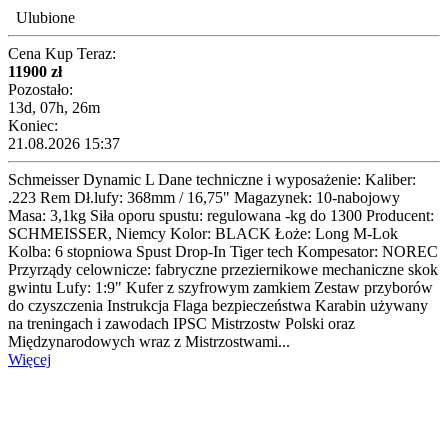
Ulubione
Cena Kup Teraz:
11900 zł
Pozostało:
13d, 07h, 26m
Koniec:
21.08.2026 15:37
Schmeisser Dynamic L Dane techniczne i wyposażenie: Kaliber:
.223 Rem Dł.lufy: 368mm / 16,75" Magazynek: 10-nabojowy
Masa: 3,1kg Siła oporu spustu: regulowana -kg do 1300 Producent:
SCHMEISSER, Niemcy Kolor: BLACK Łoże: Long M-Lok
Kolba: 6 stopniowa Spust Drop-In Tiger tech Kompesator: NOREC
Przyrządy celownicze: fabryczne przeziernikowe mechaniczne skok
gwintu Lufy: 1:9" Kufer z szyfrowym zamkiem Zestaw przyborów
do czyszczenia Instrukcja Flaga bezpieczeństwa Karabin używany
na treningach i zawodach IPSC Mistrzostw Polski oraz
Międzynarodowych wraz z Mistrzostwami...
Więcej