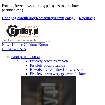
Portal ogłoszeniowy z bronią palną, czarnoprochową i
pneumatyczną
Dodaj
ogłoszenie
Blog
Kontakt
Regulamin
Zaloguj
|
Rejestracja
Nowe
Koniec
Ulubione
Konto
OGŁOSZENIA
Broń
palna krótka
Pistolety centralny zapłon
Pistolety boczny zapłon
Rewolwery centralny i boczny zapłon
Pistolety, rewolwery gazowe i hukowe