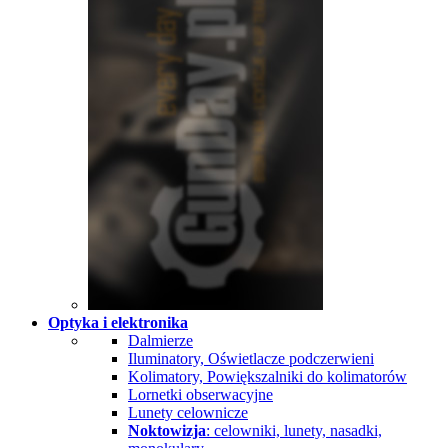
Optyka i elektronika
Dalmierze
Iluminatory, Oświetlacze podczerwieni
Kolimatory, Powiększalniki do kolimatorów
Lornetki obserwacyjne
Lunety celownicze
Noktowizja
: celowniki, lunety, nasadki,