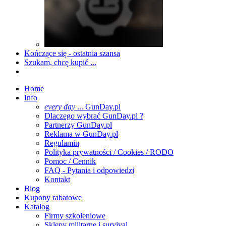
Kończące się - ostatnia szansa
Szukam, chcę kupić ...
Home
Info
every day
... GunDay.pl
Dlaczego wybrać GunDay.pl ?
Partnerzy GunDay.pl
Reklama w GunDay.pl
Regulamin
Polityka prywatności / Cookies / RODO
Pomoc / Cennik
FAQ - Pytania i odpowiedzi
Kontakt
Blog
Kupony rabatowe
Katalog
Firmy szkoleniowe
Sklepy militarne i survival