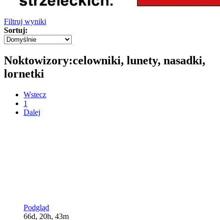
Filtruj wyniki
Sortuj:
Noktowizory:celowniki, lunety, nasadki,
lornetki
Wstecz
1
Dalej
Podgląd
66d, 20h, 43m