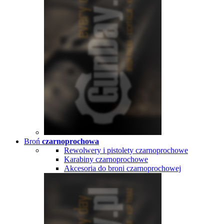
Broń
czarnoprochowa
Rewolwery i pistolety czarnoprochowe
Karabiny czarnoprochowe
Akcesoria do broni czarnoprochowej