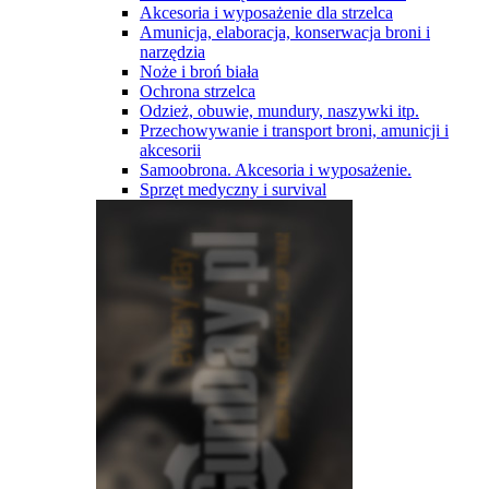
Akcesoria i wyposażenie dla strzelca
Amunicja, elaboracja, konserwacja broni i
narzędzia
Noże i broń biała
Ochrona strzelca
Odzież, obuwie, mundury, naszywki itp.
Przechowywanie i transport broni, amunicji i
akcesorii
Samoobrona. Akcesoria i wyposażenie.
Sprzęt medyczny i survival