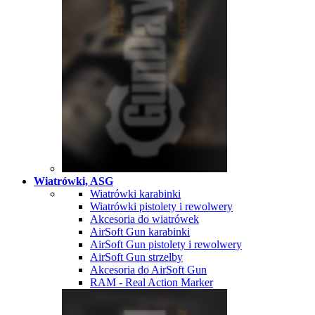
Wiatrówki, ASG
Wiatrówki karabinki
Wiatrówki pistolety i rewolwery
Akcesoria do wiatrówek
AirSoft Gun karabinki
AirSoft Gun pistolety i rewolwery
AirSoft Gun strzelby
Akcesoria do AirSoft Gun
RAM - Real Action Marker