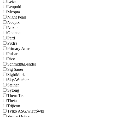
Leica
Leupold
Meopta
Night Pearl
Nocpix
Noxar
Opticon
Pard
Pixfra
Primary Arms
Pulsar
Rico
Schmidt&Bender
Sig Sauer
SightMark
Sky-Watcher
Steiner
Sytong
ThermTec
Theta
Trijicon
Tylko ASG/wiatrówki
Vector Optics