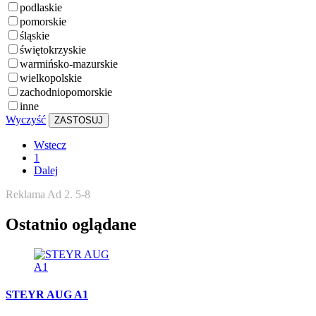
podlaskie
pomorskie
śląskie
świętokrzyskie
warmińsko-mazurskie
wielkopolskie
zachodniopomorskie
inne
Wyczyść
ZASTOSUJ
Wstecz
1
Dalej
Reklama Ad 2. 5-8
Ostatnio oglądane
STEYR AUG A1