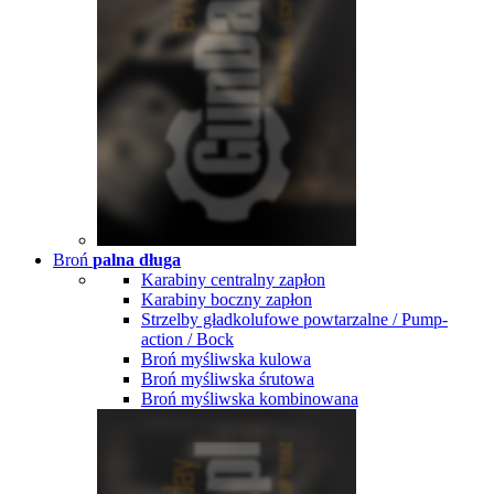
Broń
palna długa
Karabiny centralny zapłon
Karabiny boczny zapłon
Strzelby gładkolufowe powtarzalne / Pump-
action / Bock
Broń myśliwska kulowa
Broń myśliwska śrutowa
Broń myśliwska kombinowana