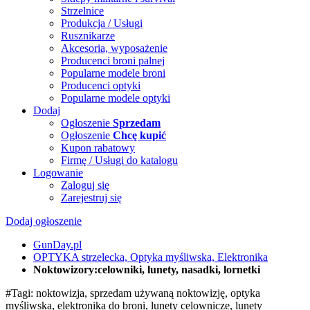
Strzelnice
Produkcja / Usługi
Rusznikarze
Akcesoria, wyposażenie
Producenci broni palnej
Popularne modele broni
Producenci optyki
Popularne modele optyki
Dodaj
Ogłoszenie
Sprzedam
Ogłoszenie
Chcę kupić
Kupon rabatowy
Firmę / Usługi do katalogu
Logowanie
Zaloguj się
Zarejestruj się
Dodaj ogłoszenie
GunDay.pl
OPTYKA strzelecka, Optyka myśliwska, Elektronika
Noktowizory:celowniki, lunety, nasadki, lornetki
#Tagi: noktowizja, sprzedam używaną noktowizję, optyka
myśliwska, elektronika do broni, lunety celownicze, lunety