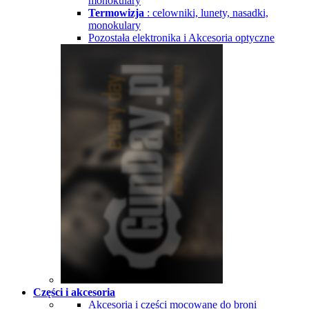
monokulary
Termowizja
: celowniki, lunety, nasadki,
monokulary
Pozostała elektronika i Akcesoria optyczne
Części i akcesoria
Akcesoria i części mocowane do broni