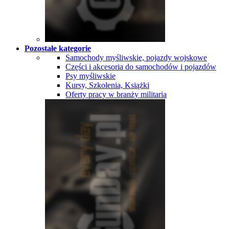
Pozostałe kategorie
Samochody myśliwskie, pojazdy wojskowe
Części i akcesoria do samochodów i pojazdów
Psy myśliwskie
Kursy, Szkolenia, Książki
Oferty pracy w branży militaria