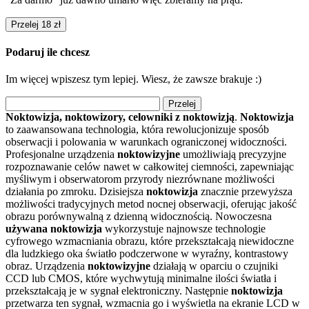
Przelej 18 zł
Podaruj ile chcesz
Im więcej wpiszesz tym lepiej. Wiesz, że zawsze brakuje :)
Przelej
Noktowizja, noktowizory, celowniki z noktowizją
.
Noktowizja
to zaawansowana technologia, która rewolucjonizuje sposób
obserwacji i polowania w warunkach ograniczonej widoczności.
Profesjonalne urządzenia
noktowizyjne
umożliwiają precyzyjne
rozpoznawanie celów nawet w całkowitej ciemności, zapewniając
myśliwym i obserwatorom przyrody niezrównane możliwości
działania po zmroku. Dzisiejsza
noktowizja
znacznie przewyższa
możliwości tradycyjnych metod nocnej obserwacji, oferując jakość
obrazu porównywalną z dzienną widocznością. Nowoczesna
używana noktowizja
wykorzystuje najnowsze technologie
cyfrowego wzmacniania obrazu, które przekształcają niewidoczne
dla ludzkiego oka światło podczerwone w wyraźny, kontrastowy
obraz. Urządzenia
noktowizyjne
działają w oparciu o czujniki
CCD lub CMOS, które wychwytują minimalne ilości światła i
przekształcają je w sygnał elektroniczny. Następnie
noktowizja
przetwarza ten sygnał, wzmacnia go i wyświetla na ekranie LCD w