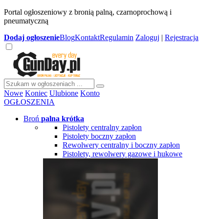
Portal ogłoszeniowy z bronią palną, czarnoprochową i
pneumatyczną
Dodaj
ogłoszenie
Blog
Kontakt
Regulamin
Zaloguj
|
Rejestracja
Nowe
Koniec
Ulubione
Konto
OGŁOSZENIA
Broń
palna krótka
Pistolety centralny zapłon
Pistolety boczny zapłon
Rewolwery centralny i boczny zapłon
Pistolety, rewolwery gazowe i hukowe