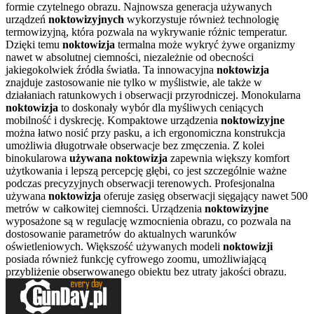
formie czytelnego obrazu. Najnowsza generacja używanych
urządzeń
noktowizyjnych
wykorzystuje również technologię
termowizyjną, która pozwala na wykrywanie różnic temperatur.
Dzięki temu
noktowizja
termalna może wykryć żywe organizmy
nawet w absolutnej ciemności, niezależnie od obecności
jakiegokolwiek źródła światła. Ta innowacyjna
noktowizja
znajduje zastosowanie nie tylko w myślistwie, ale także w
działaniach ratunkowych i obserwacji przyrodniczej. Monokularna
noktowizja
to doskonały wybór dla myśliwych ceniących
mobilność i dyskrecję. Kompaktowe urządzenia
noktowizyjne
można łatwo nosić przy pasku, a ich ergonomiczna konstrukcja
umożliwia długotrwałe obserwacje bez zmęczenia. Z kolei
binokularowa
używana noktowizja
zapewnia większy komfort
użytkowania i lepszą percepcję głębi, co jest szczególnie ważne
podczas precyzyjnych obserwacji terenowych. Profesjonalna
używana
noktowizja
oferuje zasięg obserwacji sięgający nawet 500
metrów w całkowitej ciemności. Urządzenia
noktowizyjne
wyposażone są w regulację wzmocnienia obrazu, co pozwala na
dostosowanie parametrów do aktualnych warunków
oświetleniowych. Większość używanych modeli
noktowizji
posiada również funkcję cyfrowego zoomu, umożliwiającą
przybliżenie obserwowanego obiektu bez utraty jakości obrazu.