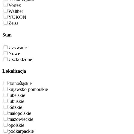
Vortex
Walther
YUKON
Zeiss
Stan
Używane
Nowe
Uszkodzone
Lokalizacja
dolnośląskie
kujawsko-pomorskie
lubelskie
lubuskie
łódzkie
małopolskie
mazowieckie
opolskie
podkarpackie