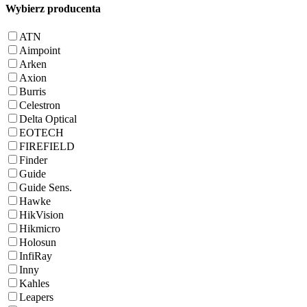
Wybierz producenta
ATN
Aimpoint
Arken
Axion
Burris
Celestron
Delta Optical
EOTECH
FIREFIELD
Finder
Guide
Guide Sens.
Hawke
HikVision
Hikmicro
Holosun
InfiRay
Inny
Kahles
Leapers