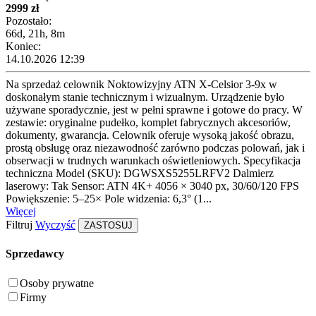
2999 zł
Pozostało:
66d, 21h, 8m
Koniec:
14.10.2026 12:39
Na sprzedaż celownik Noktowizyjny ATN X-Celsior 3-9x w
doskonałym stanie technicznym i wizualnym. Urządzenie było
używane sporadycznie, jest w pełni sprawne i gotowe do pracy. W
zestawie: oryginalne pudełko, komplet fabrycznych akcesoriów,
dokumenty, gwarancja. Celownik oferuje wysoką jakość obrazu,
prostą obsługę oraz niezawodność zarówno podczas polowań, jak i
obserwacji w trudnych warunkach oświetleniowych. Specyfikacja
techniczna Model (SKU): DGWSXS5255LRFV2 Dalmierz
laserowy: Tak Sensor: ATN 4K+ 4056 × 3040 px, 30/60/120 FPS
Powiększenie: 5–25× Pole widzenia: 6,3° (1...
Więcej
Filtruj
Wyczyść
ZASTOSUJ
Sprzedawcy
Osoby prywatne
Firmy