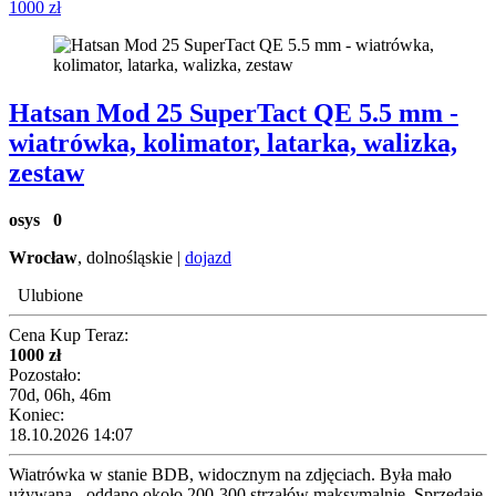
1000 zł
Hatsan Mod 25 SuperTact QE 5.5 mm -
wiatrówka, kolimator, latarka, walizka,
zestaw
osys
0
Wrocław
, dolnośląskie |
dojazd
Ulubione
Cena Kup Teraz:
1000 zł
Pozostało:
70d, 06h, 46m
Koniec:
18.10.2026 14:07
Wiatrówka w stanie BDB, widocznym na zdjęciach. Była mało
używana - oddano około 200-300 strzałów maksymalnie. Sprzedaję