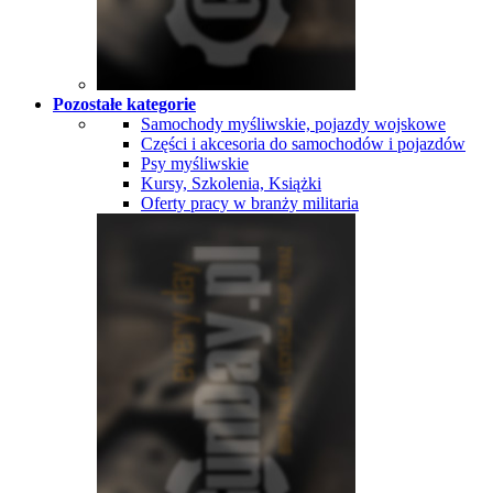
Pozostałe kategorie
Samochody myśliwskie, pojazdy wojskowe
Części i akcesoria do samochodów i pojazdów
Psy myśliwskie
Kursy, Szkolenia, Książki
Oferty pracy w branży militaria