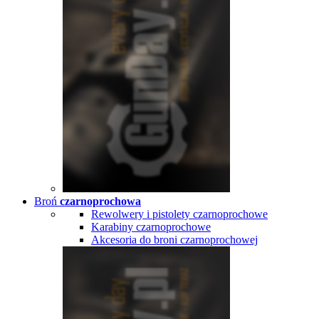
Broń
czarnoprochowa
Rewolwery i pistolety czarnoprochowe
Karabiny czarnoprochowe
Akcesoria do broni czarnoprochowej