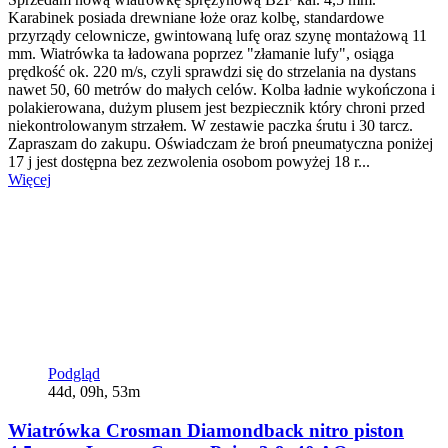
Karabinek posiada drewniane łoże oraz kolbę, standardowe
przyrządy celownicze, gwintowaną lufę oraz szynę montażową 11
mm. Wiatrówka ta ładowana poprzez "złamanie lufy", osiąga
prędkość ok. 220 m/s, czyli sprawdzi się do strzelania na dystans
nawet 50, 60 metrów do małych celów. Kolba ładnie wykończona i
polakierowana, dużym plusem jest bezpiecznik który chroni przed
niekontrolowanym strzałem. W zestawie paczka śrutu i 30 tarcz.
Zapraszam do zakupu. Oświadczam że broń pneumatyczna poniżej
17 j jest dostępna bez zezwolenia osobom powyżej 18 r...
Więcej
Podgląd
44d, 09h, 53m
Wiatrówka Crosman Diamondback nitro piston