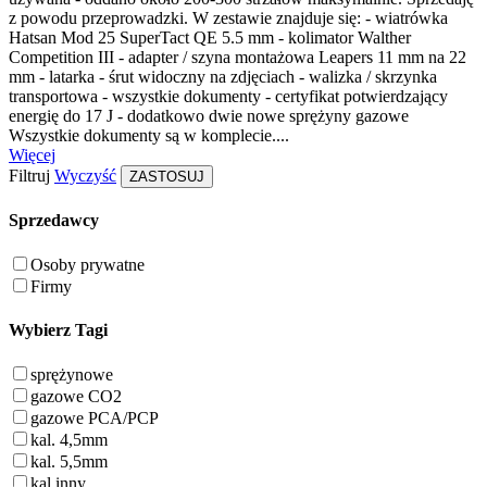
z powodu przeprowadzki. W zestawie znajduje się: - wiatrówka
Hatsan Mod 25 SuperTact QE 5.5 mm - kolimator Walther
Competition III - adapter / szyna montażowa Leapers 11 mm na 22
mm - latarka - śrut widoczny na zdjęciach - walizka / skrzynka
transportowa - wszystkie dokumenty - certyfikat potwierdzający
energię do 17 J - dodatkowo dwie nowe sprężyny gazowe
Wszystkie dokumenty są w komplecie....
Więcej
Filtruj
Wyczyść
ZASTOSUJ
Sprzedawcy
Osoby prywatne
Firmy
Wybierz Tagi
sprężynowe
gazowe CO2
gazowe PCA/PCP
kal. 4,5mm
kal. 5,5mm
kal.inny