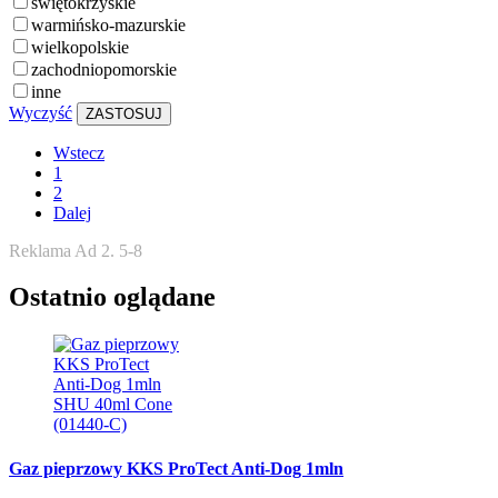
świętokrzyskie
warmińsko-mazurskie
wielkopolskie
zachodniopomorskie
inne
Wyczyść
ZASTOSUJ
Wstecz
1
2
Dalej
Reklama Ad 2. 5-8
Ostatnio oglądane
Gaz pieprzowy KKS ProTect Anti-Dog 1mln