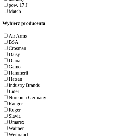
pow. 17 J
Match
Wybierz producenta
Air Arms
BSA
Crosman
Daisy
Diana
Gamo
Hammerli
Hatsan
Industry Brands
Lider
Norconia Germany
Ranger
Ruger
Slavia
Umarex
Walther
Weihrauch