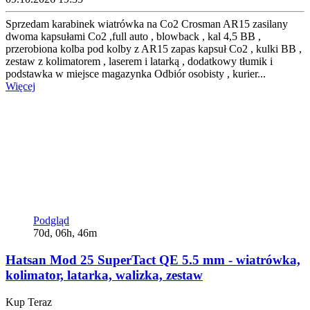
Sprzedam karabinek wiatrówka na Co2 Crosman AR15 zasilany
dwoma kapsułami Co2 ,full auto , blowback , kal 4,5 BB ,
przerobiona kolba pod kolby z AR15 zapas kapsuł Co2 , kulki BB ,
zestaw z kolimatorem , laserem i latarką , dodatkowy tłumik i
podstawka w miejsce magazynka Odbiór osobisty , kurier...
Więcej
Podgląd
70d, 06h, 46m
Hatsan Mod 25 SuperTact QE 5.5 mm - wiatrówka,
kolimator, latarka, walizka, zestaw
Kup Teraz