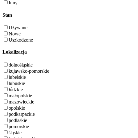
Inny
Stan
Używane
Nowe
Uszkodzone
Lokalizacja
dolnośląskie
kujawsko-pomorskie
lubelskie
lubuskie
łódzkie
małopolskie
mazowieckie
opolskie
podkarpackie
podlaskie
pomorskie
śląskie