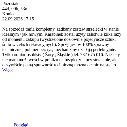
Pozostało:
44d, 09h, 53m
Koniec:
22.09.2026 17:15
Na sprzedaż trafia kompletny, zadbany zestaw strzelecki w stanie
idealnym / jak nowym. Karabinek został użyty zaledwie kilka razy
od momentu zakupu (wystrzelone dosłownie pojedyncze sztuki
śrutu w celach rekreacyjnych). Sprzęt jest w 100% sprawny
technicznie, polimer bez rys, mechanizmy działają perfekcyjnie.
Tylko odbiór osobisty ( Żory , Śląskie ) tel. 737 675 016. Niestety
nie mam możliwości w pobliżu na bezpieczne przestrzelanie, ale
oczywiście pełną sprawność techniczną można ocenić na sucho....
Więcej
Podgląd