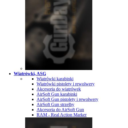
Wiatrówki, ASG
Wiatrówki karabinki
Wiatrówki pistolety i rewolwery
Akcesoria do wiatrówek
AirSoft Gun karabinki
AirSoft Gun pistolety i rewolwery
AirSoft Gun strzelby
Akcesoria do AirSoft Gun
RAM - Real Action Marker