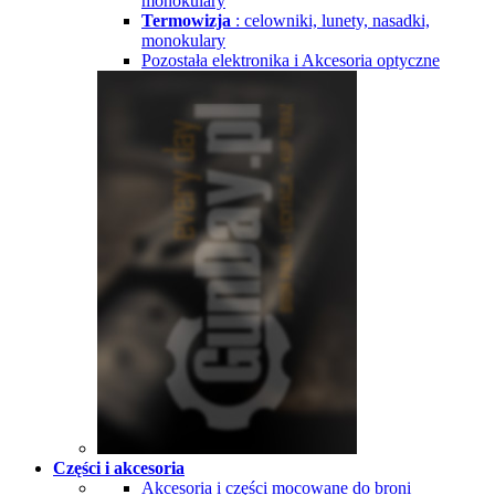
monokulary
Termowizja
: celowniki, lunety, nasadki,
monokulary
Pozostała elektronika i Akcesoria optyczne
Części i akcesoria
Akcesoria i części mocowane do broni