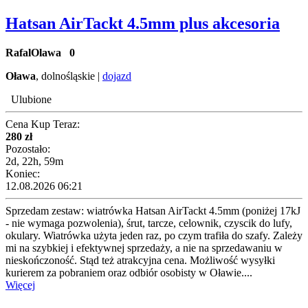
Hatsan AirTackt 4.5mm plus akcesoria
RafalOlawa
0
Oława
, dolnośląskie |
dojazd
Ulubione
Cena Kup Teraz:
280 zł
Pozostało:
2d, 22h, 59m
Koniec:
12.08.2026 06:21
Sprzedam zestaw: wiatrówka Hatsan AirTackt 4.5mm (poniżej 17kJ
- nie wymaga pozwolenia), śrut, tarcze, celownik, czyscik do lufy,
okulary. Wiatrówka użyta jeden raz, po czym trafiła do szafy. Zależy
mi na szybkiej i efektywnej sprzedaży, a nie na sprzedawaniu w
nieskończoność. Stąd też atrakcyjna cena. Możliwość wysyłki
kurierem za pobraniem oraz odbiór osobisty w Oławie....
Więcej