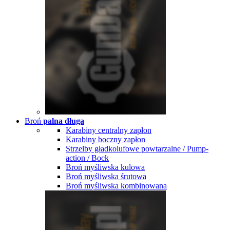
Broń
palna długa
Karabiny centralny zapłon
Karabiny boczny zapłon
Strzelby gładkolufowe powtarzalne / Pump-
action / Bock
Broń myśliwska kulowa
Broń myśliwska śrutowa
Broń myśliwska kombinowana