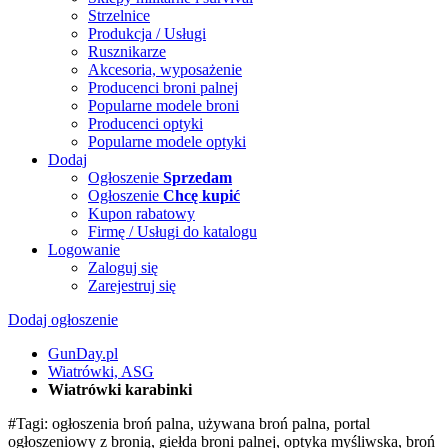
Strzelnice
Produkcja / Usługi
Rusznikarze
Akcesoria, wyposażenie
Producenci broni palnej
Popularne modele broni
Producenci optyki
Popularne modele optyki
Dodaj
Ogłoszenie
Sprzedam
Ogłoszenie
Chcę kupić
Kupon rabatowy
Firmę / Usługi do katalogu
Logowanie
Zaloguj się
Zarejestruj się
Dodaj ogłoszenie
GunDay.pl
Wiatrówki, ASG
Wiatrówki karabinki
#Tagi: ogłoszenia broń palna, używana broń palna, portal
ogłoszeniowy z bronią, giełda broni palnej, optyka myśliwska, broń