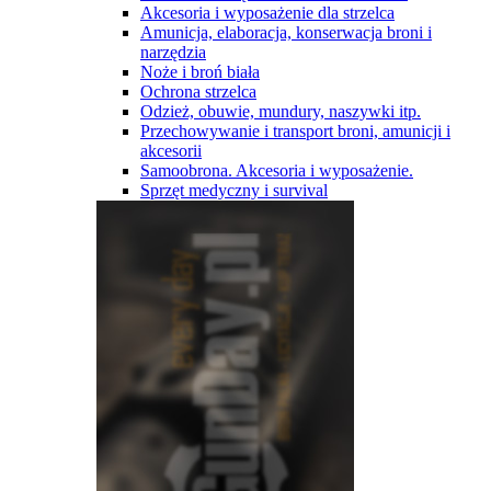
Akcesoria i wyposażenie dla strzelca
Amunicja, elaboracja, konserwacja broni i
narzędzia
Noże i broń biała
Ochrona strzelca
Odzież, obuwie, mundury, naszywki itp.
Przechowywanie i transport broni, amunicji i
akcesorii
Samoobrona. Akcesoria i wyposażenie.
Sprzęt medyczny i survival