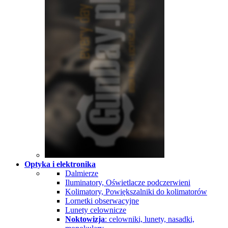
Optyka i elektronika
Dalmierze
Iluminatory, Oświetlacze podczerwieni
Kolimatory, Powiększalniki do kolimatorów
Lornetki obserwacyjne
Lunety celownicze
Noktowizja
: celowniki, lunety, nasadki,