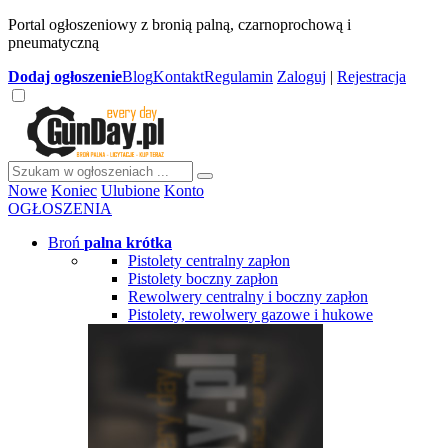
Portal ogłoszeniowy z bronią palną, czarnoprochową i
pneumatyczną
Dodaj
ogłoszenie
Blog
Kontakt
Regulamin
Zaloguj
|
Rejestracja
Nowe
Koniec
Ulubione
Konto
OGŁOSZENIA
Broń
palna krótka
Pistolety centralny zapłon
Pistolety boczny zapłon
Rewolwery centralny i boczny zapłon
Pistolety, rewolwery gazowe i hukowe