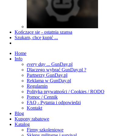
Kończące się - ostatnia szansa
Szukam, chcę kupić ...
Home
Info
every day
... GunDay.pl
Dlaczego wybrać GunDay.pl ?
Partnerzy GunDay.pl
Reklama w GunDay.pl
Regulamin
Polityka prywatności / Cookies / RODO
Pomoc / Cennik
FAQ - Pytania i odpowiedzi
Kontakt
Blog
Kupony rabatowe
Katalog
Firmy szkoleniowe
Sklepy militarne i survival