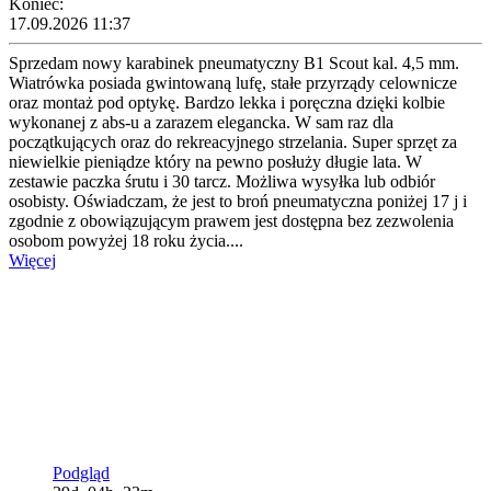
Koniec:
17.09.2026 11:37
Sprzedam nowy karabinek pneumatyczny B1 Scout kal. 4,5 mm.
Wiatrówka posiada gwintowaną lufę, stałe przyrządy celownicze
oraz montaż pod optykę. Bardzo lekka i poręczna dzięki kolbie
wykonanej z abs-u a zarazem elegancka. W sam raz dla
początkujących oraz do rekreacyjnego strzelania. Super sprzęt za
niewielkie pieniądze który na pewno posłuży długie lata. W
zestawie paczka śrutu i 30 tarcz. Możliwa wysyłka lub odbiór
osobisty. Oświadczam, że jest to broń pneumatyczna poniżej 17 j i
zgodnie z obowiązującym prawem jest dostępna bez zezwolenia
osobom powyżej 18 roku życia....
Więcej
Podgląd