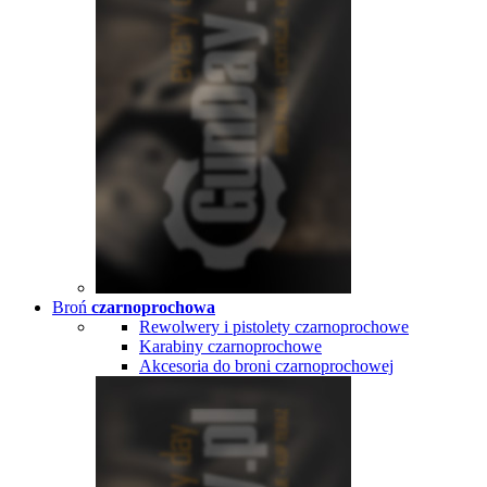
Broń
czarnoprochowa
Rewolwery i pistolety czarnoprochowe
Karabiny czarnoprochowe
Akcesoria do broni czarnoprochowej