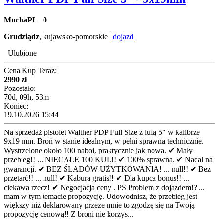
MuchaPL
0
Grudziądz
, kujawsko-pomorskie |
dojazd
Ulubione
Cena Kup Teraz:
2990 zł
Pozostało:
70d, 09h, 53m
Koniec:
19.10.2026 15:44
Na sprzedaż pistolet Walther PDP Full Size z lufą 5" w kalibrze
9x19 mm. Broń w stanie idealnym, w pełni sprawna technicznie.
Wystrzelone około 100 naboi, praktycznie jak nowa. ✔ Mały
przebieg!! ... NIECAŁE 100 KUL!! ✔ 100% sprawna. ✔ Nadal na
gwarancji. ✔ BEZ ŚLADÓW UŻYTKOWANIA! ... null!! ✔ Bez
przetarć!! ... null! ✔ Kabura gratis!! ✔ Dla kupca bonus!! ...
ciekawa rzecz! ✔ Negocjacja ceny . PS Problem z dojazdem!? ...
mam w tym temacie propozycję. Udowodnisz, że przebieg jest
większy niż deklarowany przeze mnie to zgodzę się na Twoją
propozycję cenową!! Z broni nie korzys...