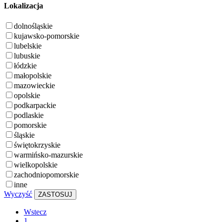
Lokalizacja
dolnośląskie
kujawsko-pomorskie
lubelskie
lubuskie
łódzkie
małopolskie
mazowieckie
opolskie
podkarpackie
podlaskie
pomorskie
śląskie
świętokrzyskie
warmińsko-mazurskie
wielkopolskie
zachodniopomorskie
inne
Wyczyść
ZASTOSUJ
Wstecz
1