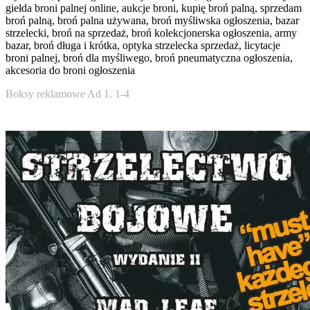
giełda broni palnej online, aukcje broni, kupię broń palną, sprzedam
broń palną, broń palna używana, broń myśliwska ogłoszenia, bazar
strzelecki, broń na sprzedaż, broń kolekcjonerska ogłoszenia, army
bazar, broń długa i krótka, optyka strzelecka sprzedaż, licytacje
broni palnej, broń dla myśliwego, broń pneumatyczna ogłoszenia,
akcesoria do broni ogłoszenia
Boksy reklamowe Ad 1. 1-4