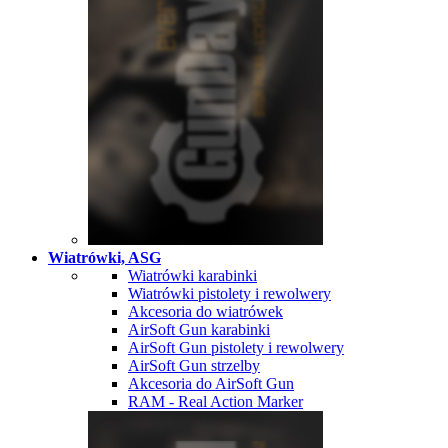
Wiatrówki, ASG
Wiatrówki karabinki
Wiatrówki pistolety i rewolwery
Akcesoria do wiatrówek
AirSoft Gun karabinki
AirSoft Gun pistolety i rewolwery
AirSoft Gun strzelby
Akcesoria do AirSoft Gun
RAM - Real Action Marker