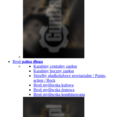
Broń
palna długa
Karabiny centralny zapłon
Karabiny boczny zapłon
Strzelby gładkolufowe powtarzalne / Pump-
action / Bock
Broń myśliwska kulowa
Broń myśliwska śrutowa
Broń myśliwska kombinowana