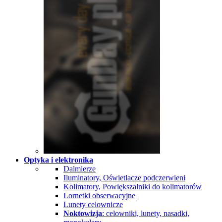
Optyka i elektronika
Dalmierze
Iluminatory, Oświetlacze podczerwieni
Kolimatory, Powiększalniki do kolimatorów
Lornetki obserwacyjne
Lunety celownicze
Noktowizja
: celowniki, lunety, nasadki,