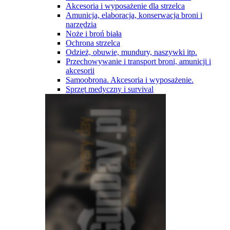
Akcesoria i wyposażenie dla strzelca
Amunicja, elaboracja, konserwacja broni i
narzędzia
Noże i broń biała
Ochrona strzelca
Odzież, obuwie, mundury, naszywki itp.
Przechowywanie i transport broni, amunicji i
akcesorii
Samoobrona. Akcesoria i wyposażenie.
Sprzęt medyczny i survival