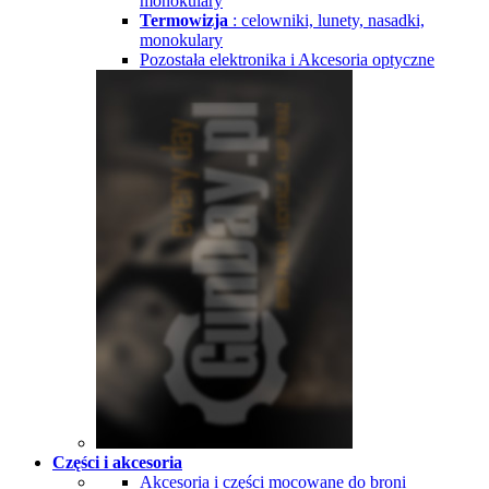
monokulary
Termowizja
: celowniki, lunety, nasadki,
monokulary
Pozostała elektronika i Akcesoria optyczne
Części i akcesoria
Akcesoria i części mocowane do broni