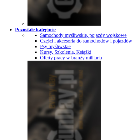
Pozostałe kategorie
Samochody myśliwskie, pojazdy wojskowe
Części i akcesoria do samochodów i pojazdów
Psy myśliwskie
Kursy, Szkolenia, Książki
Oferty pracy w branży militaria