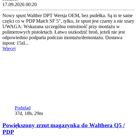
17.09.2026 00:20
Nowy spust Walther DPT Wersja OEM, bez pudełka. Są to te same
części co w PDP Match SF 5", tylko, że spust jest czarny a nie szary
UWAGA: Wskazana szczególna ostrożność przy montażu w
polimerowych pistoletach. Łatwo uszkodzić broń, jeżeli nie jest
odpowiednio podparta podczas montażu/demontażu. Dostawa
inpost: 15zł...
Więcej
Podgląd
37d, 18h, 29m
Powiększony zrzut magazynka do Walthera Q5 /
PDP