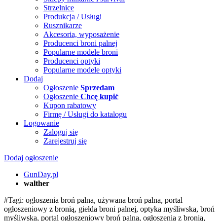
Strzelnice
Produkcja / Usługi
Rusznikarze
Akcesoria, wyposażenie
Producenci broni palnej
Popularne modele broni
Producenci optyki
Popularne modele optyki
Dodaj
Ogłoszenie
Sprzedam
Ogłoszenie
Chcę kupić
Kupon rabatowy
Firmę / Usługi do katalogu
Logowanie
Zaloguj się
Zarejestruj się
Dodaj ogłoszenie
GunDay.pl
walther
#Tagi: ogłoszenia broń palna, używana broń palna, portal
ogłoszeniowy z bronią, giełda broni palnej, optyka myśliwska, broń
myśliwska, portal ogłoszeniowy broń palna, ogłoszenia z bronią,