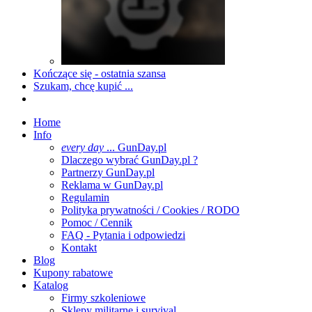
Kończące się - ostatnia szansa
Szukam, chcę kupić ...
Home
Info
every day
... GunDay.pl
Dlaczego wybrać GunDay.pl ?
Partnerzy GunDay.pl
Reklama w GunDay.pl
Regulamin
Polityka prywatności / Cookies / RODO
Pomoc / Cennik
FAQ - Pytania i odpowiedzi
Kontakt
Blog
Kupony rabatowe
Katalog
Firmy szkoleniowe
Sklepy militarne i survival