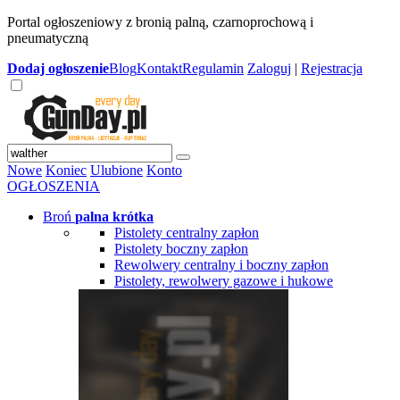
Portal ogłoszeniowy z bronią palną, czarnoprochową i
pneumatyczną
Dodaj
ogłoszenie
Blog
Kontakt
Regulamin
Zaloguj
|
Rejestracja
Nowe
Koniec
Ulubione
Konto
OGŁOSZENIA
Broń
palna krótka
Pistolety centralny zapłon
Pistolety boczny zapłon
Rewolwery centralny i boczny zapłon
Pistolety, rewolwery gazowe i hukowe