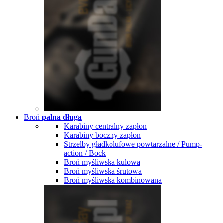
Broń
palna długa
Karabiny centralny zapłon
Karabiny boczny zapłon
Strzelby gładkolufowe powtarzalne / Pump-
action / Bock
Broń myśliwska kulowa
Broń myśliwska śrutowa
Broń myśliwska kombinowana