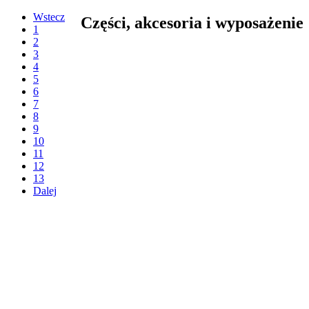
Wstecz
Części, akcesoria i wyposażenie
1
2
3
4
5
6
7
8
9
10
11
12
13
Dalej