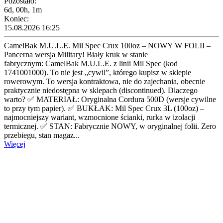
Pozostało:
6d, 00h, 1m
Koniec:
15.08.2026 16:25
CamelBak M.U.L.E. Mil Spec Crux 100oz – NOWY W FOLII –
Pancerna wersja Military! Biały kruk w stanie
fabrycznym: CamelBak M.U.L.E. z linii Mil Spec (kod
1741001000). To nie jest „cywil”, którego kupisz w sklepie
rowerowym. To wersja kontraktowa, nie do zajechania, obecnie
praktycznie niedostępna w sklepach (discontinued). Dlaczego
warto? ✅ MATERIAŁ: Oryginalna Cordura 500D (wersje cywilne
to przy tym papier). ✅ BUKŁAK: Mil Spec Crux 3L (100oz) –
najmocniejszy wariant, wzmocnione ścianki, rurka w izolacji
termicznej. ✅ STAN: Fabrycznie NOWY, w oryginalnej folii. Zero
przebiegu, stan magaz...
Więcej