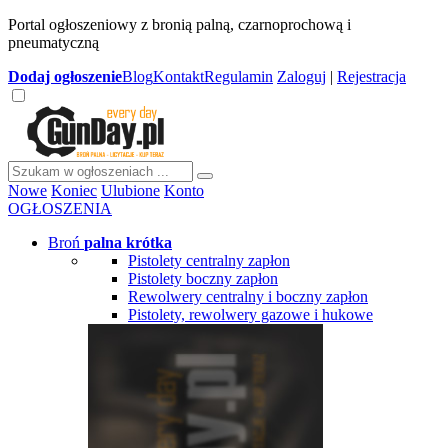
Portal ogłoszeniowy z bronią palną, czarnoprochową i
pneumatyczną
Dodaj
ogłoszenie
Blog
Kontakt
Regulamin
Zaloguj
|
Rejestracja
Nowe
Koniec
Ulubione
Konto
OGŁOSZENIA
Broń
palna krótka
Pistolety centralny zapłon
Pistolety boczny zapłon
Rewolwery centralny i boczny zapłon
Pistolety, rewolwery gazowe i hukowe