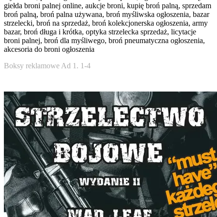
giełda broni palnej online, aukcje broni, kupię broń palną, sprzedam
broń palną, broń palna używana, broń myśliwska ogłoszenia, bazar
strzelecki, broń na sprzedaż, broń kolekcjonerska ogłoszenia, army
bazar, broń długa i krótka, optyka strzelecka sprzedaż, licytacje
broni palnej, broń dla myśliwego, broń pneumatyczna ogłoszenia,
akcesoria do broni ogłoszenia
Boksy reklamowe Ad 1. 1-4