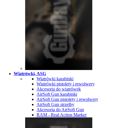
Wiatrówki, ASG
Wiatrówki karabinki
Wiatrówki pistolety i rewolwery
Akcesoria do wiatrówek
AirSoft Gun karabinki
AirSoft Gun pistolety i rewolwery
AirSoft Gun strzelby
Akcesoria do AirSoft Gun
RAM - Real Action Marker