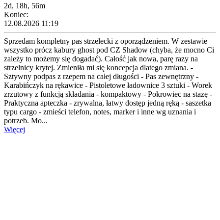
2d, 18h, 56m
Koniec:
12.08.2026 11:19
Sprzedam kompletny pas strzelecki z oporządzeniem. W zestawie
wszystko prócz kabury ghost pod CZ Shadow (chyba, że mocno Ci
zależy to możemy się dogadać). Całość jak nowa, parę razy na
strzelnicy krytej. Zmieniła mi się koncepcja dlatego zmiana. -
Sztywny podpas z rzepem na całej długości - Pas zewnętrzny -
Karabińczyk na rękawice - Pistoletowe ładownice 3 sztuki - Worek
zrzutowy z funkcją składania - kompaktowy - Pokrowiec na stazę -
Praktyczna apteczka - zrywalna, łatwy dostęp jedną ręką - saszetka
typu cargo - zmieści telefon, notes, marker i inne wg uznania i
potrzeb. Mo...
Więcej