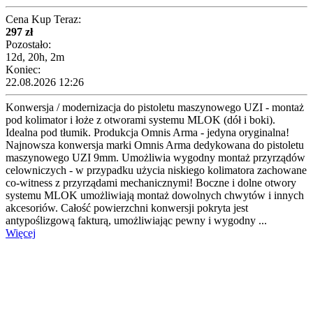
Cena Kup Teraz:
297 zł
Pozostało:
12d, 20h, 2m
Koniec:
22.08.2026 12:26
Konwersja / modernizacja do pistoletu maszynowego UZI - montaż
pod kolimator i łoże z otworami systemu MLOK (dół i boki).
Idealna pod tłumik. Produkcja Omnis Arma - jedyna oryginalna!
Najnowsza konwersja marki Omnis Arma dedykowana do pistoletu
maszynowego UZI 9mm. Umożliwia wygodny montaż przyrządów
celowniczych - w przypadku użycia niskiego kolimatora zachowane
co-witness z przyrządami mechanicznymi! Boczne i dolne otwory
systemu MLOK umożliwiają montaż dowolnych chwytów i innych
akcesoriów. Całość powierzchni konwersji pokryta jest
antypoślizgową fakturą, umożliwiając pewny i wygodny ...
Więcej