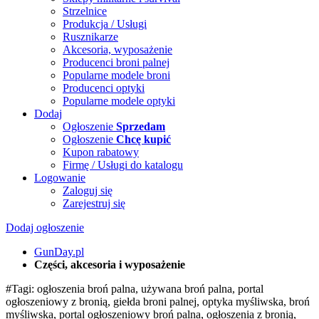
Strzelnice
Produkcja / Usługi
Rusznikarze
Akcesoria, wyposażenie
Producenci broni palnej
Popularne modele broni
Producenci optyki
Popularne modele optyki
Dodaj
Ogłoszenie
Sprzedam
Ogłoszenie
Chcę kupić
Kupon rabatowy
Firmę / Usługi do katalogu
Logowanie
Zaloguj się
Zarejestruj się
Dodaj ogłoszenie
GunDay.pl
Części, akcesoria i wyposażenie
#Tagi: ogłoszenia broń palna, używana broń palna, portal
ogłoszeniowy z bronią, giełda broni palnej, optyka myśliwska, broń
myśliwska, portal ogłoszeniowy broń palna, ogłoszenia z bronią,