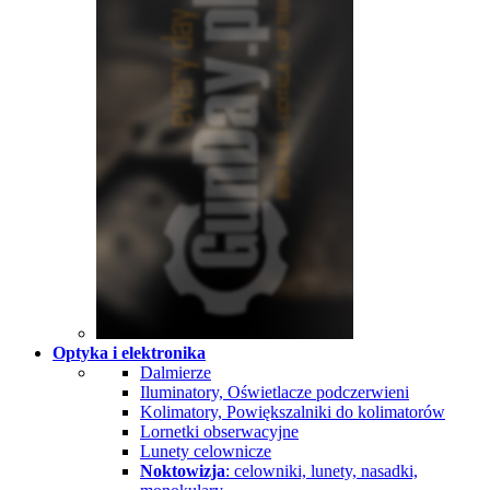
Optyka i elektronika
Dalmierze
Iluminatory, Oświetlacze podczerwieni
Kolimatory, Powiększalniki do kolimatorów
Lornetki obserwacyjne
Lunety celownicze
Noktowizja
: celowniki, lunety, nasadki,