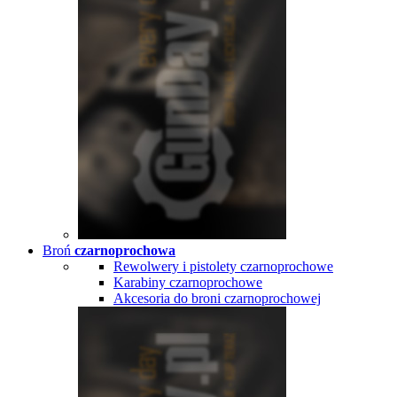
Broń
czarnoprochowa
Rewolwery i pistolety czarnoprochowe
Karabiny czarnoprochowe
Akcesoria do broni czarnoprochowej