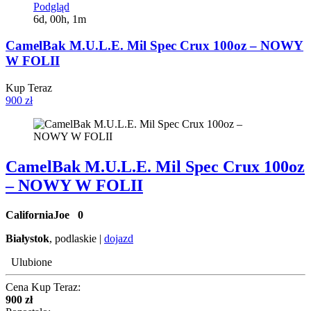
Podgląd
6d, 00h, 1m
CamelBak M.U.L.E. Mil Spec Crux 100oz – NOWY
W FOLII
Kup Teraz
900 zł
CamelBak M.U.L.E. Mil Spec Crux 100oz
– NOWY W FOLII
CaliforniaJoe
0
Białystok
, podlaskie |
dojazd
Ulubione
Cena Kup Teraz:
900 zł