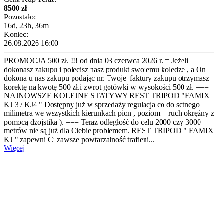
8500 zł
Pozostało:
16d, 23h, 36m
Koniec:
26.08.2026 16:00
PROMOCJA 500 zł. !!! od dnia 03 czerwca 2026 r. = Jeżeli
dokonasz zakupu i polecisz nasz produkt swojemu koledze , a On
dokona u nas zakupu podając nr. Twojej faktury zakupu otrzymasz
korektę na kwotę 500 zł.i zwrot gotówki w wysokości 500 zł. ===
NAJNOWSZE KOLEJNE STATYWY REST TRIPOD "FAMIX
KJ 3 / KJ4 " Dostępny już w sprzedaży regulacja co do setnego
milimetra we wszystkich kierunkach pion , poziom + ruch okrężny z
pomocą dżojstika ). === Teraz odległość do celu 2000 czy 3000
metrów nie są już dla Ciebie problemem. REST TRIPOD " FAMIX
KJ " zapewni Ci zawsze powtarzalność trafieni...
Więcej