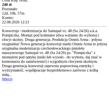
Cena Kup Teraz:
240 zł
Pozostało:
12d, 19h, 57m
Koniec:
22.08.2026 12:21
Konwersja / modernizacja do Samopal vz. 48 (Sa 24/26) a.k.a.
Pompiczka. Montaż pod kolimator (dwa warianty do wyboru) i
chwyt skośny. Druga generacja. Produkcja Omnis Arma - jedyna
oryginalna! Nowa generacja konwersji marki Omnis Arma to jedyna
oryginalna modernizacja czechosłowackiego pistoletu
maszynowego Samopal vz. 48 (Sa 24/26) ps. "Pompiczka" z
montażem pod optykę (niski lub wysoki - do wyboru, daj znać w
komentarzu do zamówienia!) i wygodnym chwytem skośnym.
Druga generacja konwersji zapewnia poprawioną estetykę i
wytrzymałość, współpracuje bezproblemowo zarówno z kolbą
stałą...
Więcej