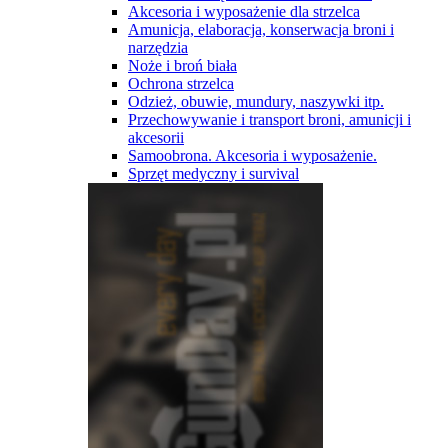
Akcesoria i wyposażenie dla strzelca
Amunicja, elaboracja, konserwacja broni i
narzędzia
Noże i broń biała
Ochrona strzelca
Odzież, obuwie, mundury, naszywki itp.
Przechowywanie i transport broni, amunicji i
akcesorii
Samoobrona. Akcesoria i wyposażenie.
Sprzęt medyczny i survival