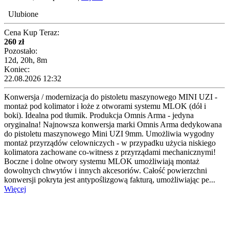
Ulubione
Cena Kup Teraz:
260 zł
Pozostało:
12d, 20h, 8m
Koniec:
22.08.2026 12:32
Konwersja / modernizacja do pistoletu maszynowego MINI UZI -
montaż pod kolimator i łoże z otworami systemu MLOK (dół i
boki). Idealna pod tłumik. Produkcja Omnis Arma - jedyna
oryginalna! Najnowsza konwersja marki Omnis Arma dedykowana
do pistoletu maszynowego Mini UZI 9mm. Umożliwia wygodny
montaż przyrządów celowniczych - w przypadku użycia niskiego
kolimatora zachowane co-witness z przyrządami mechanicznymi!
Boczne i dolne otwory systemu MLOK umożliwiają montaż
dowolnych chwytów i innych akcesoriów. Całość powierzchni
konwersji pokryta jest antypoślizgową fakturą, umożliwiając pe...
Więcej