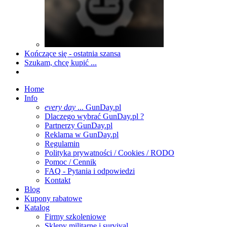
Kończące się - ostatnia szansa
Szukam, chcę kupić ...
Home
Info
every day
... GunDay.pl
Dlaczego wybrać GunDay.pl ?
Partnerzy GunDay.pl
Reklama w GunDay.pl
Regulamin
Polityka prywatności / Cookies / RODO
Pomoc / Cennik
FAQ - Pytania i odpowiedzi
Kontakt
Blog
Kupony rabatowe
Katalog
Firmy szkoleniowe
Sklepy militarne i survival