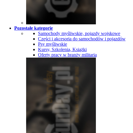
Pozostałe kategorie
Samochody myśliwskie, pojazdy wojskowe
Części i akcesoria do samochodów i pojazdów
Psy myśliwskie
Kursy, Szkolenia, Książki
Oferty pracy w branży militaria