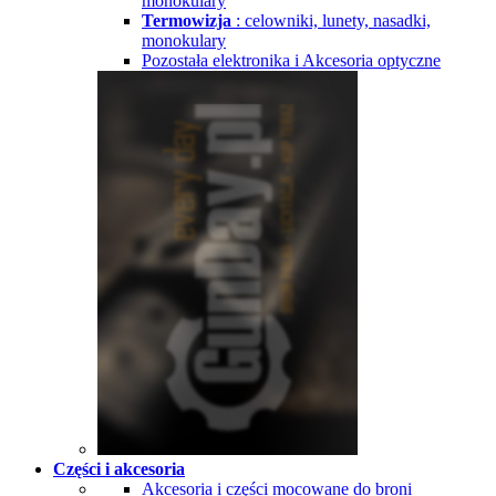
monokulary
Termowizja
: celowniki, lunety, nasadki,
monokulary
Pozostała elektronika i Akcesoria optyczne
Części i akcesoria
Akcesoria i części mocowane do broni