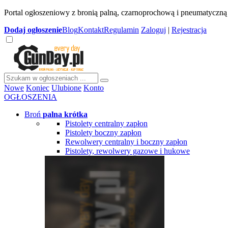
Portal ogłoszeniowy z bronią palną, czarnoprochową i pneumatyczną
Dodaj
ogłoszenie
Blog
Kontakt
Regulamin
Zaloguj
|
Rejestracja
Nowe
Koniec
Ulubione
Konto
OGŁOSZENIA
Broń
palna krótka
Pistolety centralny zapłon
Pistolety boczny zapłon
Rewolwery centralny i boczny zapłon
Pistolety, rewolwery gazowe i hukowe