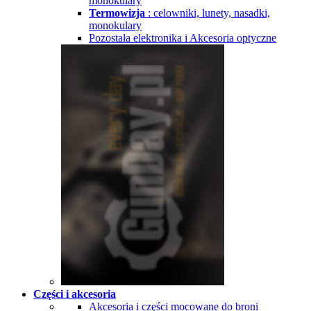
monokulary
Termowizja
: celowniki, lunety, nasadki,
monokulary
Pozostała elektronika i Akcesoria optyczne
Części i akcesoria
Akcesoria i części mocowane do broni