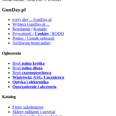
GunDay.pl
every day
... GunDay.pl
Wybierz GunDay.pl ...
Regulamin
/
Kontakt
Prywatność /
Cookies
/ RODO
Pomoc / Cennik ogłoszeń
Archiwum broni palnej
Ogłoszenia
Broń
palna krótka
Broń
palna długa
Broń
czarnoprochowa
Wiatrówki, ASG, Łucznictwo
Optyka i elektronika
Oporządzenie i akcesoria
Katalog
Firmy szkoleniowe
Sklepy militarne i survival