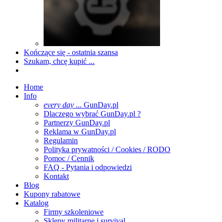
Kończące się - ostatnia szansa
Szukam, chcę kupić ...
Home
Info
every day
... GunDay.pl
Dlaczego wybrać GunDay.pl ?
Partnerzy GunDay.pl
Reklama w GunDay.pl
Regulamin
Polityka prywatności / Cookies / RODO
Pomoc / Cennik
FAQ - Pytania i odpowiedzi
Kontakt
Blog
Kupony rabatowe
Katalog
Firmy szkoleniowe
Sklepy militarne i survival