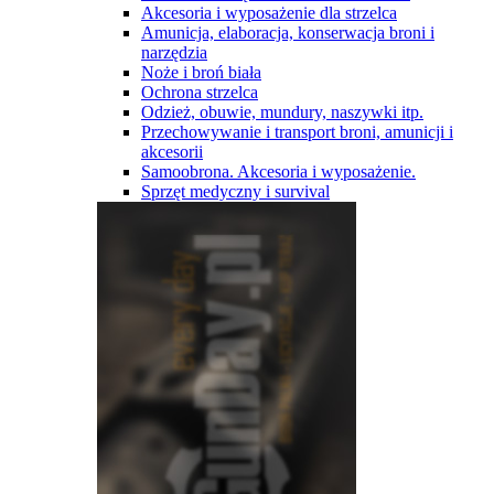
Akcesoria i wyposażenie dla strzelca
Amunicja, elaboracja, konserwacja broni i
narzędzia
Noże i broń biała
Ochrona strzelca
Odzież, obuwie, mundury, naszywki itp.
Przechowywanie i transport broni, amunicji i
akcesorii
Samoobrona. Akcesoria i wyposażenie.
Sprzęt medyczny i survival