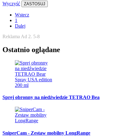
Wyczyść
ZASTOSUJ
Wstecz
1
Dalej
Reklama Ad 2. 5-8
Ostatnio oglądane
Sprej obronny na niedźwiedzie TETRAO Bea
SniperCam - Zestaw mobilny LongRange