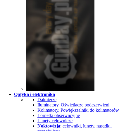
Optyka i elektronika
Dalmierze
Iluminatory, Oświetlacze podczerwieni
Kolimatory, Powiększalniki do kolimatorów
Lornetki obserwacyjne
Lunety celownicze
Noktowizja
: celowniki, lunety, nasadki,