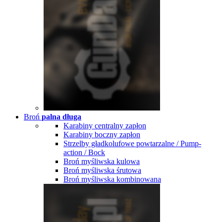
Broń
palna długa
Karabiny centralny zapłon
Karabiny boczny zapłon
Strzelby gładkolufowe powtarzalne / Pump-
action / Bock
Broń myśliwska kulowa
Broń myśliwska śrutowa
Broń myśliwska kombinowana