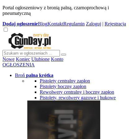
Portal ogłoszeniowy z bronią palną, czarnoprochową i
pneumatyczną
Dodaj
ogłoszenie
Blog
Kontakt
Regulamin
Zaloguj
|
Rejestracja
Nowe
Koniec
Ulubione
Konto
OGŁOSZENIA
Broń
palna krótka
Pistolety centralny zapłon
Pistolety boczny zapłon
Rewolwery centralny i boczny zapłon
Pistolety, rewolwery gazowe i hukowe