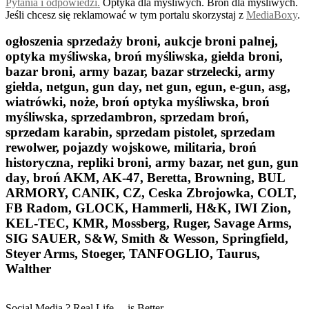
Pytania i odpowiedzi.
Optyka dla myśliwych. Broń dla myśliwych.
Jeśli chcesz się reklamować w tym portalu skorzystaj z
MediaBoxy
.
ogłoszenia sprzedaży broni, aukcje broni palnej,
optyka myśliwska, broń myśliwska, giełda broni,
bazar broni, army bazar, bazar strzelecki, army
giełda, netgun, gun day, net gun, egun, e-gun, asg,
wiatrówki, noże, broń optyka myśliwska, broń
myśliwska, sprzedambron, sprzedam broń,
sprzedam karabin, sprzedam pistolet, sprzedam
rewolwer, pojazdy wojskowe, militaria, broń
historyczna, repliki broni, army bazar, net gun, gun
day, broń AKM, AK-47, Beretta, Browning, BUL
ARMORY, CANIK, CZ, Ceska Zbrojowka, COLT,
FB Radom, GLOCK, Hammerli, H&K, IWI Zion,
KEL-TEC, KMR, Mossberg, Ruger, Savage Arms,
SIG SAUER, S&W, Smith & Wesson, Springfield,
Steyer Arms, Stoeger, TANFOGLIO, Taurus,
Walther
Social Media ? Real Life ... is Better