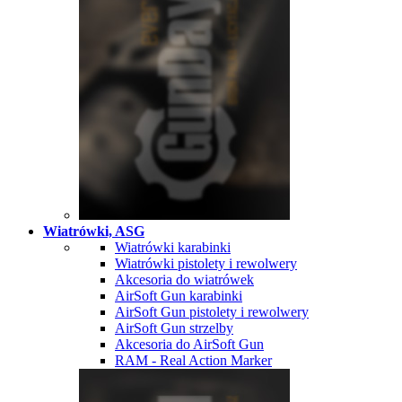
Wiatrówki, ASG
Wiatrówki karabinki
Wiatrówki pistolety i rewolwery
Akcesoria do wiatrówek
AirSoft Gun karabinki
AirSoft Gun pistolety i rewolwery
AirSoft Gun strzelby
Akcesoria do AirSoft Gun
RAM - Real Action Marker