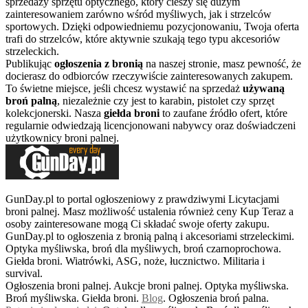
sprzedaży sprzętu optycznego, który cieszy się dużym
zainteresowaniem zarówno wśród myśliwych, jak i strzelców
sportowych. Dzięki odpowiedniemu pozycjonowaniu, Twoja oferta
trafi do strzelców, które aktywnie szukają tego typu akcesoriów
strzeleckich.
Publikując
ogłoszenia z bronią
na naszej stronie, masz pewność, że
docierasz do odbiorców rzeczywiście zainteresowanych zakupem.
To świetne miejsce, jeśli chcesz wystawić na sprzedaż
używaną
broń palną
, niezależnie czy jest to karabin, pistolet czy sprzęt
kolekcjonerski. Nasza
giełda broni
to zaufane źródło ofert, które
regularnie odwiedzają licencjonowani nabywcy oraz doświadczeni
użytkownicy broni palnej.
GunDay.pl to portal ogłoszeniowy z prawdziwymi Licytacjami
broni palnej. Masz możliwość ustalenia również ceny Kup Teraz a
osoby zainteresowane mogą Ci składać swoje oferty zakupu.
GunDay.pl to ogłoszenia z bronią palną i akcesoriami strzeleckimi.
Optyka myśliwska, broń dla myśliwych, broń czarnoprochowa.
Giełda broni. Wiatrówki, ASG, noże, łucznictwo. Militaria i
survival.
Ogłoszenia broni palnej. Aukcje broni palnej. Optyka myśliwska.
Broń myśliwska. Giełda broni.
B
log
. Ogłoszenia broń palna.