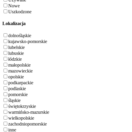
Nowe
Uszkodzone
Lokalizacja
dolnośląskie
kujawsko-pomorskie
lubelskie
lubuskie
łódzkie
małopolskie
mazowieckie
opolskie
podkarpackie
podlaskie
pomorskie
śląskie
świętokrzyskie
warmińsko-mazurskie
wielkopolskie
zachodniopomorskie
inne