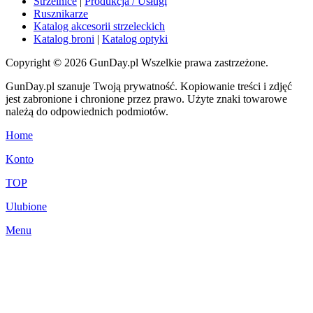
Strzelnice
|
Produkcja / Usługi
Rusznikarze
Katalog akcesorii strzeleckich
Katalog broni
|
Katalog optyki
Copyright © 2026 GunDay.pl Wszelkie prawa zastrzeżone.
GunDay.pl szanuje Twoją prywatność. Kopiowanie treści i zdjęć
jest zabronione i chronione przez prawo. Użyte znaki towarowe
należą do odpowiednich podmiotów.
Home
Konto
TOP
Ulubione
Menu