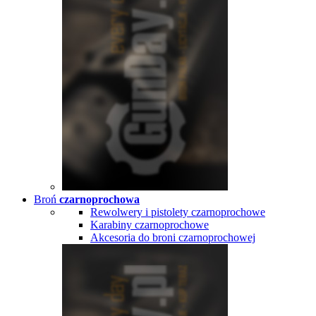
Broń
czarnoprochowa
Rewolwery i pistolety czarnoprochowe
Karabiny czarnoprochowe
Akcesoria do broni czarnoprochowej