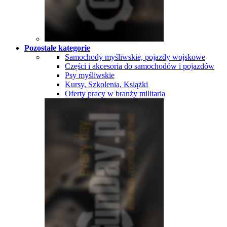
Pozostałe kategorie
Samochody myśliwskie, pojazdy wojskowe
Części i akcesoria do samochodów i pojazdów
Psy myśliwskie
Kursy, Szkolenia, Książki
Oferty pracy w branży militaria