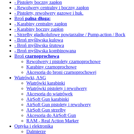
- Pistolety boczny zapłon
- Rewolwery
centralny i boczny zapłon
- Pistolety, rewolwery gazowe i huk.
Broń
palna długa:
- Karabiny centralny zapłon
- Karabiny boczny zapłon
- Strzelby gładkolufowe
powtarzalne / Pump-action / Bock
- Broń myśliwska kulowa
- Broń myśliwska śrutowa
- Broń myśliwska kombinowana
Broń
czarnoprochowa
Rewolwery i pistolety czarnoprochowe
Karabiny czarnoprochowe
Akcesoria do broni czarnoprochowej
Wiatrówki, ASG
Wiatrówki karabinki
Wiatrówki pistolety i rewolwery
Akcesoria do wiatrówek
AirSoft Gun karabinki
AirSoft Gun pistolety i rewolwery
AirSoft Gun strzelby
Akcesoria do AirSoft Gun
RAM - Real Action Marker
Optyka i elektronika
Dalmierze