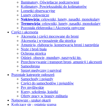
Iluminatory, Oświetlacze
podczerwieni
Kolimatory, Powiększalniki
do kolimatorów
Lornetki obserwacyjne
Lunety celownicze
Noktowizja
: celowniki, lunety, nasadki, monokulary
Termowizja
: celowniki, lunety, nasadki, monokulary
Pozostała elektronika i Akcesoria
optyczne
Części i akcesoria
Akcesoria i części mocowane do broni
Akcesoria i wyposażenie dla strzelca
Amunicja, elaboracja, konserwacja broni i narzędzia
Noże i broń biała
Ochrona strzelca
Odzież, obuwie, mundury, naszywki itp.
Przechowywanie i transport broni, amunicji i akcesorii
Samoobrona
Sprzęt medyczny i survival
Pozostałe kategorie ogłoszeń
Samochody i pojazdy
Części do samochodów i pojazdów
Psy myśliwskie
Kursy, szkolenia, książki
Oferty pracy w branży militaria
Najnowsze - szukaj okazji
Kończące się - ostatnia szansa