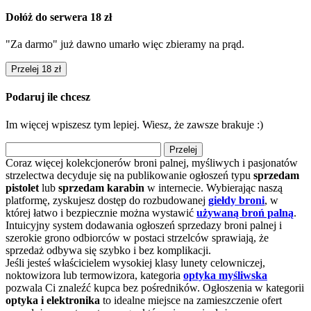
Dołóż do serwera 18 zł
"Za darmo" już dawno umarło więc zbieramy na prąd.
Przelej 18 zł
Podaruj ile chcesz
Im więcej wpiszesz tym lepiej. Wiesz, że zawsze brakuje :)
Przelej
Coraz więcej kolekcjonerów broni palnej, myśliwych i pasjonatów
strzelectwa decyduje się na publikowanie ogłoszeń typu
sprzedam
pistolet
lub
sprzedam karabin
w internecie. Wybierając naszą
platformę, zyskujesz dostęp do rozbudowanej
giełdy broni
, w
której łatwo i bezpiecznie można wystawić
używaną broń palną
.
Intuicyjny system dodawania ogłoszeń sprzedazy broni palnej i
szerokie grono odbiorców w postaci strzelców sprawiają, że
sprzedaż odbywa się szybko i bez komplikacji.
Jeśli jesteś właścicielem wysokiej klasy lunety celowniczej,
noktowizora lub termowizora, kategoria
optyka myśliwska
pozwala Ci znaleźć kupca bez pośredników. Ogłoszenia w kategorii
optyka i elektronika
to idealne miejsce na zamieszczenie ofert