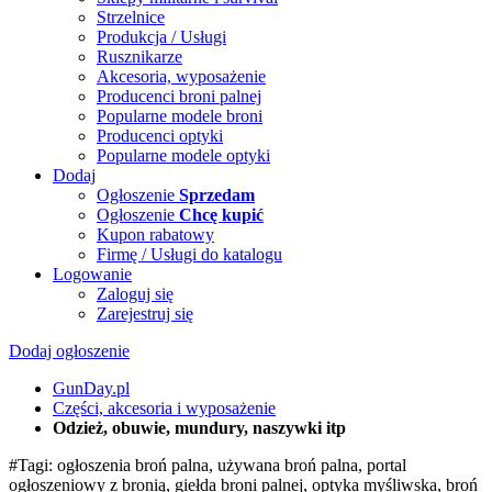
Strzelnice
Produkcja / Usługi
Rusznikarze
Akcesoria, wyposażenie
Producenci broni palnej
Popularne modele broni
Producenci optyki
Popularne modele optyki
Dodaj
Ogłoszenie
Sprzedam
Ogłoszenie
Chcę kupić
Kupon rabatowy
Firmę / Usługi do katalogu
Logowanie
Zaloguj się
Zarejestruj się
Dodaj ogłoszenie
GunDay.pl
Części, akcesoria i wyposażenie
Odzież, obuwie, mundury, naszywki itp
#Tagi: ogłoszenia broń palna, używana broń palna, portal
ogłoszeniowy z bronią, giełda broni palnej, optyka myśliwska, broń