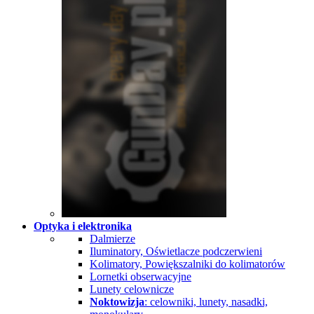
Optyka i elektronika
Dalmierze
Iluminatory, Oświetlacze podczerwieni
Kolimatory, Powiększalniki do kolimatorów
Lornetki obserwacyjne
Lunety celownicze
Noktowizja
: celowniki, lunety, nasadki,