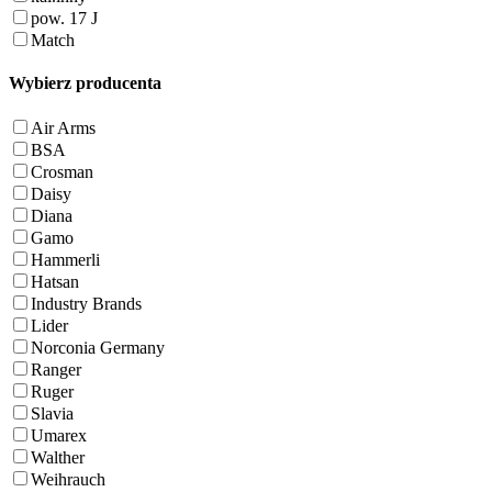
pow. 17 J
Match
Wybierz producenta
Air Arms
BSA
Crosman
Daisy
Diana
Gamo
Hammerli
Hatsan
Industry Brands
Lider
Norconia Germany
Ranger
Ruger
Slavia
Umarex
Walther
Weihrauch