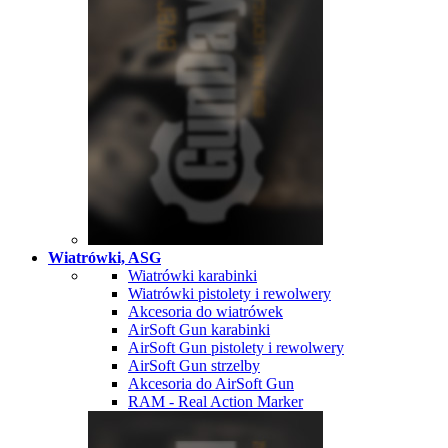
Wiatrówki, ASG
Wiatrówki karabinki
Wiatrówki pistolety i rewolwery
Akcesoria do wiatrówek
AirSoft Gun karabinki
AirSoft Gun pistolety i rewolwery
AirSoft Gun strzelby
Akcesoria do AirSoft Gun
RAM - Real Action Marker