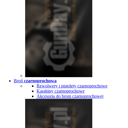
Broń
czarnoprochowa
Rewolwery i pistolety czarnoprochowe
Karabiny czarnoprochowe
Akcesoria do broni czarnoprochowej