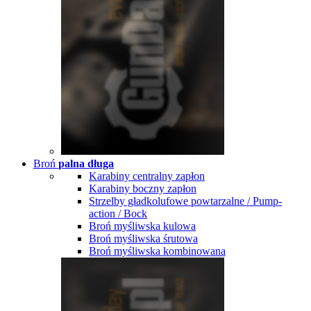
Broń
palna długa
Karabiny centralny zapłon
Karabiny boczny zapłon
Strzelby gładkolufowe powtarzalne / Pump-
action / Bock
Broń myśliwska kulowa
Broń myśliwska śrutowa
Broń myśliwska kombinowana