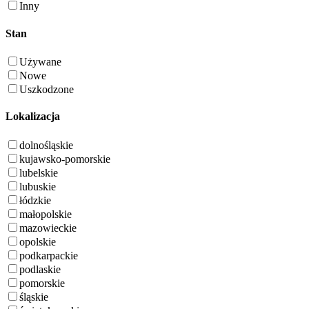
Inny
Stan
Używane
Nowe
Uszkodzone
Lokalizacja
dolnośląskie
kujawsko-pomorskie
lubelskie
lubuskie
łódzkie
małopolskie
mazowieckie
opolskie
podkarpackie
podlaskie
pomorskie
śląskie