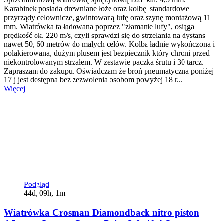
Karabinek posiada drewniane łoże oraz kolbę, standardowe
przyrządy celownicze, gwintowaną lufę oraz szynę montażową 11
mm. Wiatrówka ta ładowana poprzez "złamanie lufy", osiąga
prędkość ok. 220 m/s, czyli sprawdzi się do strzelania na dystans
nawet 50, 60 metrów do małych celów. Kolba ładnie wykończona i
polakierowana, dużym plusem jest bezpiecznik który chroni przed
niekontrolowanym strzałem. W zestawie paczka śrutu i 30 tarcz.
Zapraszam do zakupu. Oświadczam że broń pneumatyczna poniżej
17 j jest dostępna bez zezwolenia osobom powyżej 18 r...
Więcej
Podgląd
44d, 09h, 1m
Wiatrówka Crosman Diamondback nitro piston