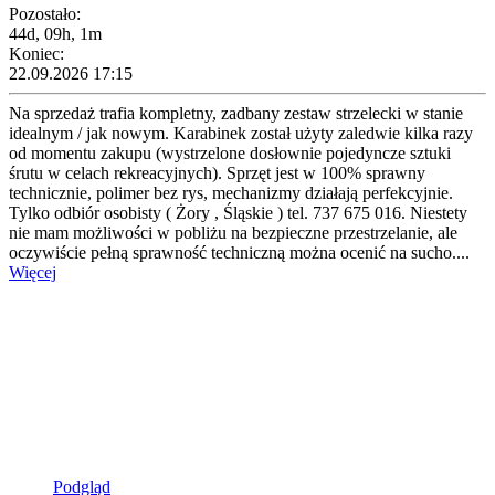
Pozostało:
44d, 09h, 1m
Koniec:
22.09.2026 17:15
Na sprzedaż trafia kompletny, zadbany zestaw strzelecki w stanie
idealnym / jak nowym. Karabinek został użyty zaledwie kilka razy
od momentu zakupu (wystrzelone dosłownie pojedyncze sztuki
śrutu w celach rekreacyjnych). Sprzęt jest w 100% sprawny
technicznie, polimer bez rys, mechanizmy działają perfekcyjnie.
Tylko odbiór osobisty ( Żory , Śląskie ) tel. 737 675 016. Niestety
nie mam możliwości w pobliżu na bezpieczne przestrzelanie, ale
oczywiście pełną sprawność techniczną można ocenić na sucho....
Więcej
Podgląd