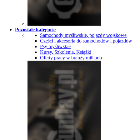
Pozostałe kategorie
Samochody myśliwskie, pojazdy wojskowe
Części i akcesoria do samochodów i pojazdów
Psy myśliwskie
Kursy, Szkolenia, Książki
Oferty pracy w branży militaria