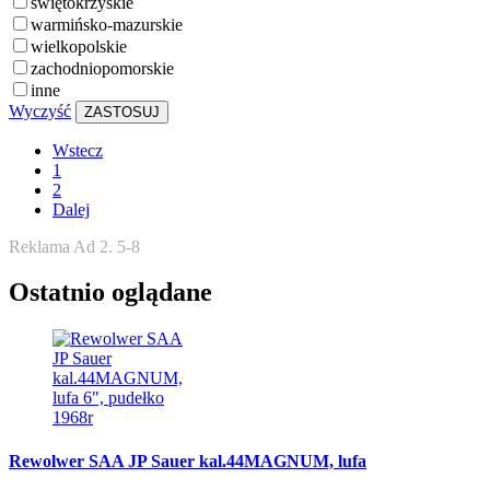
świętokrzyskie
warmińsko-mazurskie
wielkopolskie
zachodniopomorskie
inne
Wyczyść
ZASTOSUJ
Wstecz
1
2
Dalej
Reklama Ad 2. 5-8
Ostatnio oglądane
Rewolwer SAA JP Sauer kal.44MAGNUM, lufa