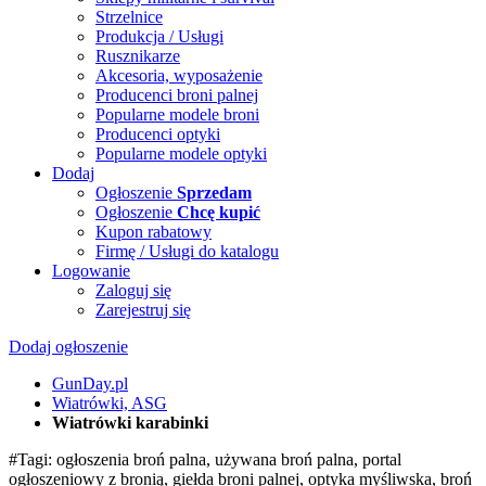
Strzelnice
Produkcja / Usługi
Rusznikarze
Akcesoria, wyposażenie
Producenci broni palnej
Popularne modele broni
Producenci optyki
Popularne modele optyki
Dodaj
Ogłoszenie
Sprzedam
Ogłoszenie
Chcę kupić
Kupon rabatowy
Firmę / Usługi do katalogu
Logowanie
Zaloguj się
Zarejestruj się
Dodaj ogłoszenie
GunDay.pl
Wiatrówki, ASG
Wiatrówki karabinki
#Tagi: ogłoszenia broń palna, używana broń palna, portal
ogłoszeniowy z bronią, giełda broni palnej, optyka myśliwska, broń