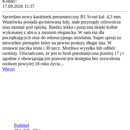
Koniec:
17.09.2026 11:37
Sprzedam nowy karabinek pneumatyczny B1 Scout kal. 4,5 mm.
Wiatrówka posiada gwintowaną lufę, stałe przyrządy celownicze
oraz montaż pod optykę. Bardzo lekka i poręczna dzięki kolbie
wykonanej z abs-u a zarazem elegancka. W sam raz dla
początkujących oraz do rekreacyjnego strzelania. Super sprzęt za
niewielkie pieniądze który na pewno posłuży długie lata. W
zestawie paczka śrutu i 30 tarcz. Możliwa wysyłka lub odbiór
osobisty. Oświadczam, że jest to broń pneumatyczna poniżej 17 j i
zgodnie z obowiązującym prawem jest dostępna bez zezwolenia
osobom powyżej 18 roku życia....
Więcej
Podgląd