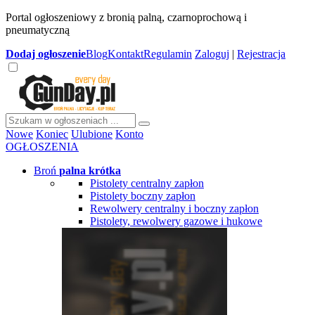
Portal ogłoszeniowy z bronią palną, czarnoprochową i
pneumatyczną
Dodaj
ogłoszenie
Blog
Kontakt
Regulamin
Zaloguj
|
Rejestracja
Nowe
Koniec
Ulubione
Konto
OGŁOSZENIA
Broń
palna krótka
Pistolety centralny zapłon
Pistolety boczny zapłon
Rewolwery centralny i boczny zapłon
Pistolety, rewolwery gazowe i hukowe