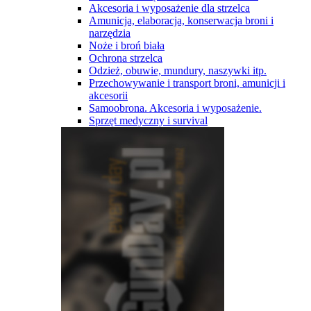
Akcesoria i wyposażenie dla strzelca
Amunicja, elaboracja, konserwacja broni i
narzędzia
Noże i broń biała
Ochrona strzelca
Odzież, obuwie, mundury, naszywki itp.
Przechowywanie i transport broni, amunicji i
akcesorii
Samoobrona. Akcesoria i wyposażenie.
Sprzęt medyczny i survival