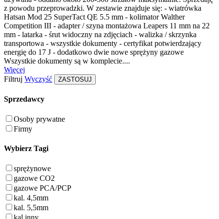
z powodu przeprowadzki. W zestawie znajduje się: - wiatrówka
Hatsan Mod 25 SuperTact QE 5.5 mm - kolimator Walther
Competition III - adapter / szyna montażowa Leapers 11 mm na 22
mm - latarka - śrut widoczny na zdjęciach - walizka / skrzynka
transportowa - wszystkie dokumenty - certyfikat potwierdzający
energię do 17 J - dodatkowo dwie nowe sprężyny gazowe
Wszystkie dokumenty są w komplecie....
Więcej
Filtruj
Wyczyść
ZASTOSUJ
Sprzedawcy
Osoby prywatne
Firmy
Wybierz Tagi
sprężynowe
gazowe CO2
gazowe PCA/PCP
kal. 4,5mm
kal. 5,5mm
kal.inny