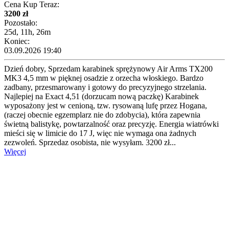
Cena Kup Teraz:
3200 zł
Pozostało:
25d, 11h, 26m
Koniec:
03.09.2026 19:40
Dzień dobry, Sprzedam karabinek sprężynowy Air Arms TX200
MK3 4,5 mm w pięknej osadzie z orzecha włoskiego. Bardzo
zadbany, przesmarowany i gotowy do precyzyjnego strzelania.
Najlepiej na Exact 4,51 (dorzucam nową paczkę) Karabinek
wyposażony jest w cenioną, tzw. rysowaną lufę przez Hogana,
(raczej obecnie egzemplarz nie do zdobycia), która zapewnia
świetną balistykę, powtarzalność oraz precyzję. Energia wiatrówki
mieści się w limicie do 17 J, więc nie wymaga ona żadnych
zezwoleń. Sprzedaz osobista, nie wysyłam. 3200 zł...
Więcej