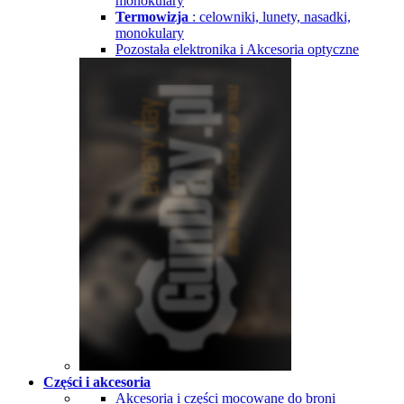
monokulary
Termowizja
: celowniki, lunety, nasadki,
monokulary
Pozostała elektronika i Akcesoria optyczne
Części i akcesoria
Akcesoria i części mocowane do broni