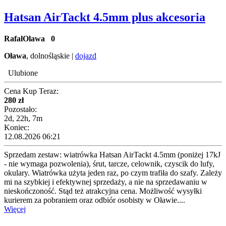
Hatsan AirTackt 4.5mm plus akcesoria
RafalOlawa
0
Oława
, dolnośląskie |
dojazd
Ulubione
Cena Kup Teraz:
280 zł
Pozostało:
2d, 22h, 7m
Koniec:
12.08.2026 06:21
Sprzedam zestaw: wiatrówka Hatsan AirTackt 4.5mm (poniżej 17kJ
- nie wymaga pozwolenia), śrut, tarcze, celownik, czyscik do lufy,
okulary. Wiatrówka użyta jeden raz, po czym trafiła do szafy. Zależy
mi na szybkiej i efektywnej sprzedaży, a nie na sprzedawaniu w
nieskończoność. Stąd też atrakcyjna cena. Możliwość wysyłki
kurierem za pobraniem oraz odbiór osobisty w Oławie....
Więcej