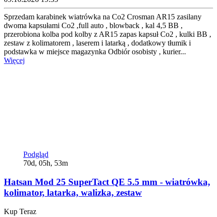
Sprzedam karabinek wiatrówka na Co2 Crosman AR15 zasilany
dwoma kapsułami Co2 ,full auto , blowback , kal 4,5 BB ,
przerobiona kolba pod kolby z AR15 zapas kapsuł Co2 , kulki BB ,
zestaw z kolimatorem , laserem i latarką , dodatkowy tłumik i
podstawka w miejsce magazynka Odbiór osobisty , kurier...
Więcej
Podgląd
70d, 05h, 53m
Hatsan Mod 25 SuperTact QE 5.5 mm - wiatrówka,
kolimator, latarka, walizka, zestaw
Kup Teraz