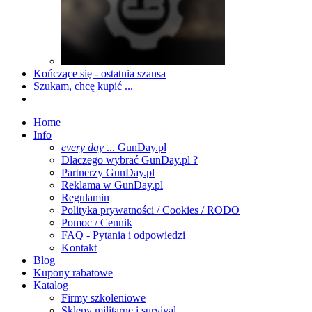
Kończące się - ostatnia szansa
Szukam, chcę kupić ...
Home
Info
every day
... GunDay.pl
Dlaczego wybrać GunDay.pl ?
Partnerzy GunDay.pl
Reklama w GunDay.pl
Regulamin
Polityka prywatności / Cookies / RODO
Pomoc / Cennik
FAQ - Pytania i odpowiedzi
Kontakt
Blog
Kupony rabatowe
Katalog
Firmy szkoleniowe
Sklepy militarne i survival