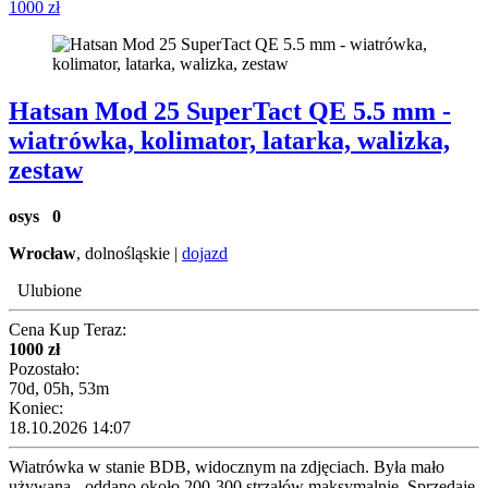
1000 zł
Hatsan Mod 25 SuperTact QE 5.5 mm -
wiatrówka, kolimator, latarka, walizka,
zestaw
osys
0
Wrocław
, dolnośląskie |
dojazd
Ulubione
Cena Kup Teraz:
1000 zł
Pozostało:
70d, 05h, 53m
Koniec:
18.10.2026 14:07
Wiatrówka w stanie BDB, widocznym na zdjęciach. Była mało
używana - oddano około 200-300 strzałów maksymalnie. Sprzedaję