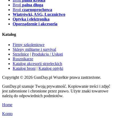
Broń
palna krótka
Broń
palna długa
Broń
czarnoprochowa
Wiatrówki, ASG, Łucznictwo
Optyka i elektronika
Oporządzenie i akcesoria
Katalog
Firmy szkoleniowe
Sklepy militarne i survival
Strzelnice
|
Produkcja / Usługi
Rusznikarze
Katalog akcesorii strzeleckich
Katalog broni
|
Katalog optyki
Copyright © 2026 GunDay.pl Wszelkie prawa zastrzeżone.
GunDay.pl szanuje Twoją prywatność. Kopiowanie treści i zdjęć
jest zabronione i chronione przez prawo. Użyte znaki towarowe
należą do odpowiednich podmiotów.
Home
Konto