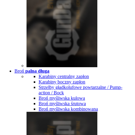
Broń
palna długa
Karabiny centralny zapłon
Karabiny boczny zapłon
Strzelby gładkolufowe powtarzalne / Pump-
action / Bock
Broń myśliwska kulowa
Broń myśliwska śrutowa
Broń myśliwska kombinowana