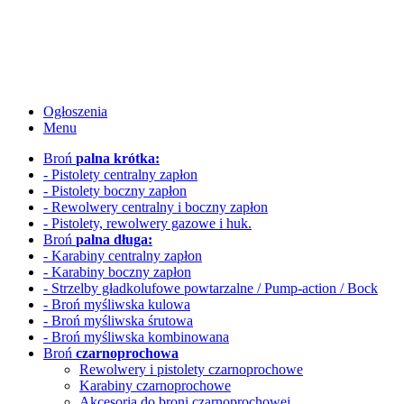
Ogłoszenia
Menu
Broń
palna krótka:
- Pistolety centralny zapłon
- Pistolety boczny zapłon
- Rewolwery
centralny i boczny zapłon
- Pistolety, rewolwery gazowe i huk.
Broń
palna długa:
- Karabiny centralny zapłon
- Karabiny boczny zapłon
- Strzelby gładkolufowe
powtarzalne / Pump-action / Bock
- Broń myśliwska kulowa
- Broń myśliwska śrutowa
- Broń myśliwska kombinowana
Broń
czarnoprochowa
Rewolwery i pistolety czarnoprochowe
Karabiny czarnoprochowe
Akcesoria do broni czarnoprochowej