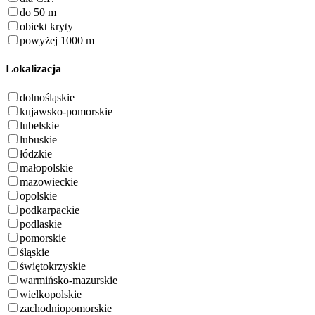
do 50 m
obiekt kryty
powyżej 1000 m
Lokalizacja
dolnośląskie
kujawsko-pomorskie
lubelskie
lubuskie
łódzkie
małopolskie
mazowieckie
opolskie
podkarpackie
podlaskie
pomorskie
śląskie
świętokrzyskie
warmińsko-mazurskie
wielkopolskie
zachodniopomorskie