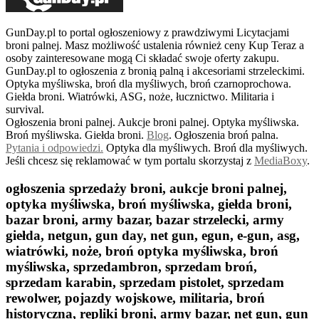
GunDay.pl to portal ogłoszeniowy z prawdziwymi Licytacjami
broni palnej. Masz możliwość ustalenia również ceny Kup Teraz a
osoby zainteresowane mogą Ci składać swoje oferty zakupu.
GunDay.pl to ogłoszenia z bronią palną i akcesoriami strzeleckimi.
Optyka myśliwska, broń dla myśliwych, broń czarnoprochowa.
Giełda broni. Wiatrówki, ASG, noże, łucznictwo. Militaria i
survival.
Ogłoszenia broni palnej. Aukcje broni palnej. Optyka myśliwska.
Broń myśliwska. Giełda broni.
B
log
. Ogłoszenia broń palna.
Pytania i odpowiedzi.
Optyka dla myśliwych. Broń dla myśliwych.
Jeśli chcesz się reklamować w tym portalu skorzystaj z
MediaBoxy
.
ogłoszenia sprzedaży broni, aukcje broni palnej,
optyka myśliwska, broń myśliwska, giełda broni,
bazar broni, army bazar, bazar strzelecki, army
giełda, netgun, gun day, net gun, egun, e-gun, asg,
wiatrówki, noże, broń optyka myśliwska, broń
myśliwska, sprzedambron, sprzedam broń,
sprzedam karabin, sprzedam pistolet, sprzedam
rewolwer, pojazdy wojskowe, militaria, broń
historyczna, repliki broni, army bazar, net gun, gun