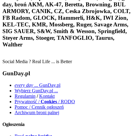
day, broń AKM, AK-47, Beretta, Browning, BUL
ARMORY, CANIK, CZ, Ceska Zbrojowka, COLT,
FB Radom, GLOCK, Hammerli, H&K, IWI Zion,
KEL-TEC, KMR, Mossberg, Ruger, Savage Arms,
SIG SAUER, S&W, Smith & Wesson, Springfield,
Steyer Arms, Stoeger, TANFOGLIO, Taurus,
Walther
Social Media ? Real Life ... is Better
GunDay.pl
every day
... GunDay.pl
Wybierz GunDay.pl ...
Regulamin
/
Kontakt
Prywatność /
Cookies
/ RODO
Pomoc / Cennik ogłoszeń
Archiwum broni palnej
Ogłoszenia