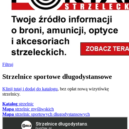
Filtruj
Strzelnice sportowe długodystansowe
Klinij tutaj i dodaj do katalogu
, bez opłat nową wizytówkę
strzelnicy.
Katalog
strzelnic
Mapa
strzelnic myśliwskich
Mapa
strzelnic sportowych długodystansowych