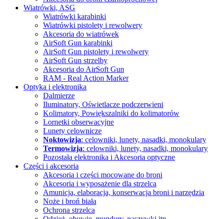
Wiatrówki, ASG
Wiatrówki karabinki
Wiatrówki pistolety i rewolwery
Akcesoria do wiatrówek
AirSoft Gun karabinki
AirSoft Gun pistolety i rewolwery
AirSoft Gun strzelby
Akcesoria do AirSoft Gun
RAM - Real Action Marker
Optyka i elektronika
Dalmierze
Iluminatory, Oświetlacze
podczerwieni
Kolimatory, Powiększalniki
do kolimatorów
Lornetki obserwacyjne
Lunety celownicze
Noktowizja
: celowniki, lunety, nasadki, monokulary
Termowizja
: celowniki, lunety, nasadki, monokulary
Pozostała elektronika i Akcesoria
optyczne
Części i akcesoria
Akcesoria i części mocowane do broni
Akcesoria i wyposażenie dla strzelca
Amunicja, elaboracja, konserwacja broni i narzędzia
Noże i broń biała
Ochrona strzelca
Odzież, obuwie, mundury, naszywki itp.