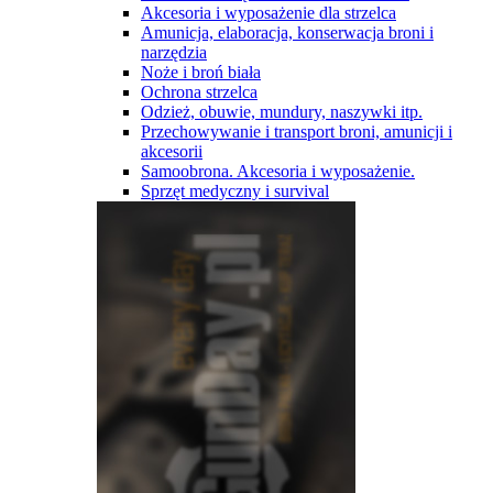
Akcesoria i wyposażenie dla strzelca
Amunicja, elaboracja, konserwacja broni i
narzędzia
Noże i broń biała
Ochrona strzelca
Odzież, obuwie, mundury, naszywki itp.
Przechowywanie i transport broni, amunicji i
akcesorii
Samoobrona. Akcesoria i wyposażenie.
Sprzęt medyczny i survival