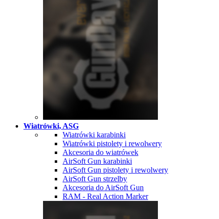
Wiatrówki, ASG
Wiatrówki karabinki
Wiatrówki pistolety i rewolwery
Akcesoria do wiatrówek
AirSoft Gun karabinki
AirSoft Gun pistolety i rewolwery
AirSoft Gun strzelby
Akcesoria do AirSoft Gun
RAM - Real Action Marker