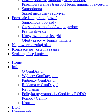
Przechowywanie i transport broni, amunicji i akcesorii
Samoobrona
Sprzęt medyczny i survival
Pozostałe kategorie ogłoszeń
Samochody i pojazdy
Części do samochodów i pojazdów
Psy myśliwskie
Kursy, szkolenia, książki
Oferty pracy w branży militaria
Najnowsze - szukaj okazji
Kończące się - ostatnia szansa
Szukam, chcę kupić ...
Home
Info
O GunDay.pl ...
Wybierz GunDay.pl ...
Partnerzy GunDay.pl
Reklama w GunDay.pl
Regulamin
Polityka prywatności / Cookies / RODO
Pomoc / Cennik
Kontakt
Blog
Kupony rabatowe