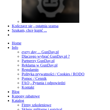
Kończące się - ostatnia szansa
Szukam, chcę kupić ...
Home
Info
every day
... GunDay.pl
Dlaczego wybrać GunDay.pl ?
Partnerzy GunDay.pl
Reklama w GunDay.pl
Regulamin
Polityka prywatności / Cookies / RODO
Pomoc / Cennik
FAQ - Pytania i odpowiedzi
Kontakt
Blog
Kupony rabatowe
Katalog
Firmy szkoleniowe
Sklepy militarne i survival