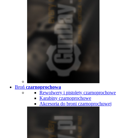
Broń
czarnoprochowa
Rewolwery i pistolety czarnoprochowe
Karabiny czarnoprochowe
Akcesoria do broni czarnoprochowej