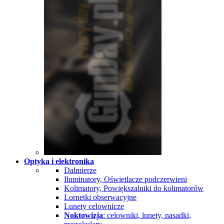
Optyka i elektronika
Dalmierze
Iluminatory, Oświetlacze podczerwieni
Kolimatory, Powiększalniki do kolimatorów
Lornetki obserwacyjne
Lunety celownicze
Noktowizja
: celowniki, lunety, nasadki,