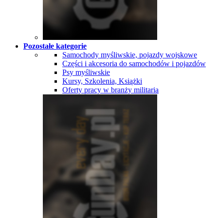
Pozostałe kategorie
Samochody myśliwskie, pojazdy wojskowe
Części i akcesoria do samochodów i pojazdów
Psy myśliwskie
Kursy, Szkolenia, Książki
Oferty pracy w branży militaria