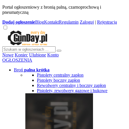
Portal ogłoszeniowy z bronią palną, czarnoprochową i
pneumatyczną
Dodaj
ogłoszenie
Blog
Kontakt
Regulamin
Zaloguj
|
Rejestracja
Nowe
Koniec
Ulubione
Konto
OGŁOSZENIA
Broń
palna krótka
Pistolety centralny zapłon
Pistolety boczny zapłon
Rewolwery centralny i boczny zapłon
Pistolety, rewolwery gazowe i hukowe