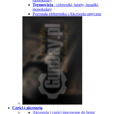
monokulary
Termowizja
: celowniki, lunety, nasadki,
monokulary
Pozostała elektronika i Akcesoria optyczne
Części i akcesoria
Akcesoria i części mocowane do broni