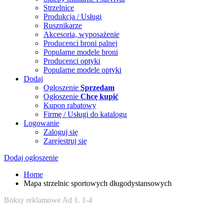
Strzelnice
Produkcja / Usługi
Rusznikarze
Akcesoria, wyposażenie
Producenci broni palnej
Popularne modele broni
Producenci optyki
Popularne modele optyki
Dodaj
Ogłoszenie
Sprzedam
Ogłoszenie
Chcę kupić
Kupon rabatowy
Firmę / Usługi do katalogu
Logowanie
Zaloguj się
Zarejestruj się
Dodaj ogłoszenie
Home
Mapa strzelnic sportowych długodystansowych
Boksy reklamowe Ad 1. 1-4