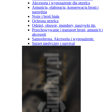
Akcesoria i wyposażenie dla strzelca
Amunicja, elaboracja, konserwacja broni i
narzędzia
Noże i broń biała
Ochrona strzelca
Odzież, obuwie, mundury, naszywki itp.
Przechowywanie i transport broni, amunicji i
akcesorii
Samoobrona. Akcesoria i wyposażenie.
Sprzęt medyczny i survival