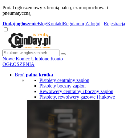
Portal ogłoszeniowy z bronią palną, czarnoprochową i
pneumatyczną
Dodaj
ogłoszenie
Blog
Kontakt
Regulamin
Zaloguj
|
Rejestracja
Nowe
Koniec
Ulubione
Konto
OGŁOSZENIA
Broń
palna krótka
Pistolety centralny zapłon
Pistolety boczny zapłon
Rewolwery centralny i boczny zapłon
Pistolety, rewolwery gazowe i hukowe