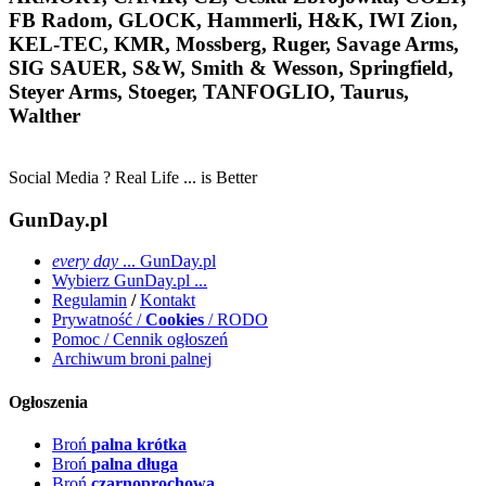
FB Radom, GLOCK, Hammerli, H&K, IWI Zion,
KEL-TEC, KMR, Mossberg, Ruger, Savage Arms,
SIG SAUER, S&W, Smith & Wesson, Springfield,
Steyer Arms, Stoeger, TANFOGLIO, Taurus,
Walther
Social Media ? Real Life ... is Better
GunDay.pl
every day
... GunDay.pl
Wybierz GunDay.pl ...
Regulamin
/
Kontakt
Prywatność /
Cookies
/ RODO
Pomoc / Cennik ogłoszeń
Archiwum broni palnej
Ogłoszenia
Broń
palna krótka
Broń
palna długa
Broń
czarnoprochowa