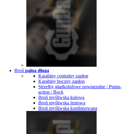
Broń
palna długa
Karabiny centralny zapłon
Karabiny boczny zapłon
Strzelby gładkolufowe powtarzalne / Pump-
action / Bock
Broń myśliwska kulowa
Broń myśliwska śrutowa
Broń myśliwska kombinowana