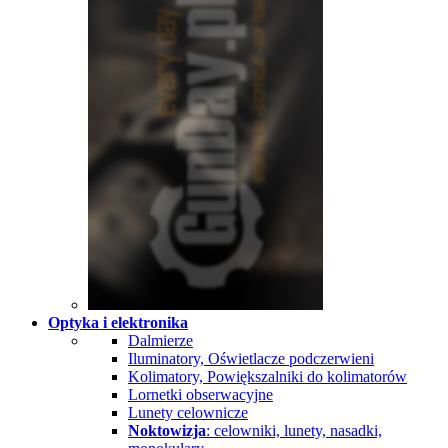
Optyka i elektronika
Dalmierze
Iluminatory, Oświetlacze podczerwieni
Kolimatory, Powiększalniki do kolimatorów
Lornetki obserwacyjne
Lunety celownicze
Noktowizja
: celowniki, lunety, nasadki,