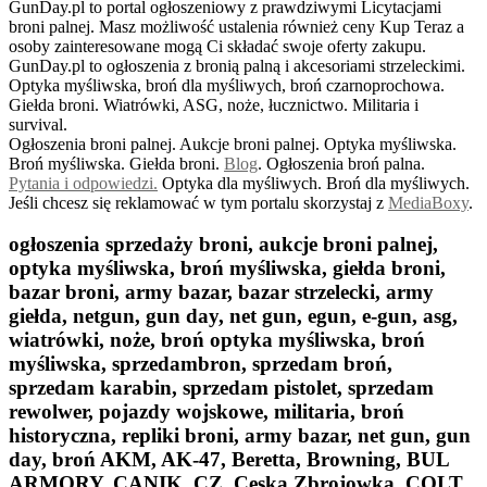
GunDay.pl to portal ogłoszeniowy z prawdziwymi Licytacjami
broni palnej. Masz możliwość ustalenia również ceny Kup Teraz a
osoby zainteresowane mogą Ci składać swoje oferty zakupu.
GunDay.pl to ogłoszenia z bronią palną i akcesoriami strzeleckimi.
Optyka myśliwska, broń dla myśliwych, broń czarnoprochowa.
Giełda broni. Wiatrówki, ASG, noże, łucznictwo. Militaria i
survival.
Ogłoszenia broni palnej. Aukcje broni palnej. Optyka myśliwska.
Broń myśliwska. Giełda broni.
B
log
. Ogłoszenia broń palna.
Pytania i odpowiedzi.
Optyka dla myśliwych. Broń dla myśliwych.
Jeśli chcesz się reklamować w tym portalu skorzystaj z
MediaBoxy
.
ogłoszenia sprzedaży broni, aukcje broni palnej,
optyka myśliwska, broń myśliwska, giełda broni,
bazar broni, army bazar, bazar strzelecki, army
giełda, netgun, gun day, net gun, egun, e-gun, asg,
wiatrówki, noże, broń optyka myśliwska, broń
myśliwska, sprzedambron, sprzedam broń,
sprzedam karabin, sprzedam pistolet, sprzedam
rewolwer, pojazdy wojskowe, militaria, broń
historyczna, repliki broni, army bazar, net gun, gun
day, broń AKM, AK-47, Beretta, Browning, BUL
ARMORY, CANIK, CZ, Ceska Zbrojowka, COLT,