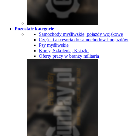
Pozostałe kategorie
Samochody myśliwskie, pojazdy wojskowe
Części i akcesoria do samochodów i pojazdów
Psy myśliwskie
Kursy, Szkolenia, Książki
Oferty pracy w branży militaria