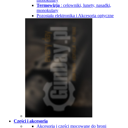
monokulary
Termowizja
: celowniki, lunety, nasadki,
monokulary
Pozostała elektronika i Akcesoria optyczne
Części i akcesoria
Akcesoria i części mocowane do broni