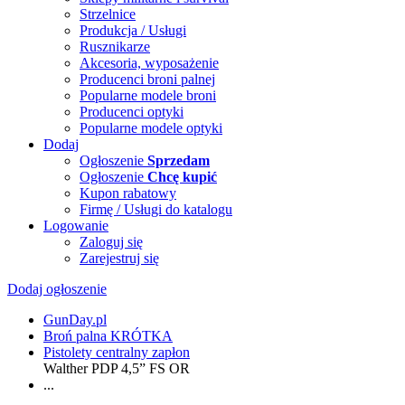
Strzelnice
Produkcja / Usługi
Rusznikarze
Akcesoria, wyposażenie
Producenci broni palnej
Popularne modele broni
Producenci optyki
Popularne modele optyki
Dodaj
Ogłoszenie
Sprzedam
Ogłoszenie
Chcę kupić
Kupon rabatowy
Firmę / Usługi do katalogu
Logowanie
Zaloguj się
Zarejestruj się
Dodaj ogłoszenie
GunDay.pl
Broń palna KRÓTKA
Pistolety centralny zapłon
Walther PDP 4,5” FS OR
...