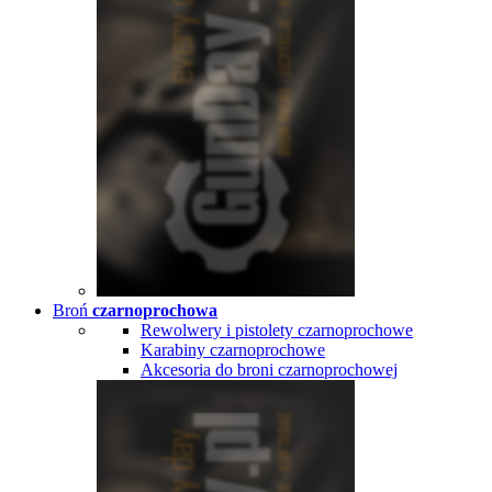
Broń
czarnoprochowa
Rewolwery i pistolety czarnoprochowe
Karabiny czarnoprochowe
Akcesoria do broni czarnoprochowej