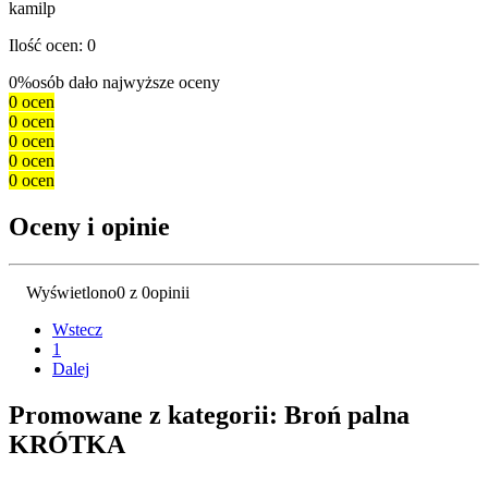
kamilp
Ilość ocen: 0
0%
osób dało najwyższe oceny
0 ocen
0 ocen
0 ocen
0 ocen
0 ocen
Oceny i opinie
Wyświetlono
0 z 0
opinii
Wstecz
1
Dalej
Promowane z kategorii: Broń palna
KRÓTKA