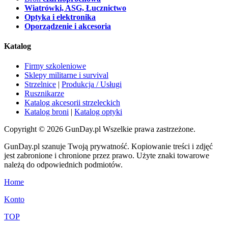
Wiatrówki, ASG, Łucznictwo
Optyka i elektronika
Oporządzenie i akcesoria
Katalog
Firmy szkoleniowe
Sklepy militarne i survival
Strzelnice
|
Produkcja / Usługi
Rusznikarze
Katalog akcesorii strzeleckich
Katalog broni
|
Katalog optyki
Copyright © 2026 GunDay.pl Wszelkie prawa zastrzeżone.
GunDay.pl szanuje Twoją prywatność. Kopiowanie treści i zdjęć
jest zabronione i chronione przez prawo. Użyte znaki towarowe
należą do odpowiednich podmiotów.
Home
Konto
TOP