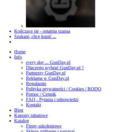
Kończące się - ostatnia szansa
Szukam, chcę kupić ...
Home
Info
every day
... GunDay.pl
Dlaczego wybrać GunDay.pl ?
Partnerzy GunDay.pl
Reklama w GunDay.pl
Regulamin
Polityka prywatności / Cookies / RODO
Pomoc / Cennik
FAQ - Pytania i odpowiedzi
Kontakt
Blog
Kupony rabatowe
Katalog
Firmy szkoleniowe
Sklepy militarne i survival