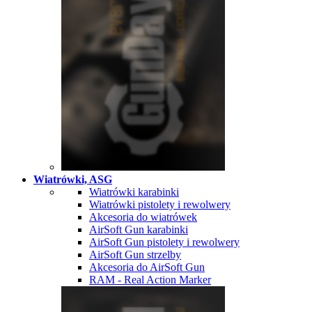
Wiatrówki, ASG
Wiatrówki karabinki
Wiatrówki pistolety i rewolwery
Akcesoria do wiatrówek
AirSoft Gun karabinki
AirSoft Gun pistolety i rewolwery
AirSoft Gun strzelby
Akcesoria do AirSoft Gun
RAM - Real Action Marker