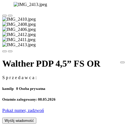
Walther PDP 4,5” FS OR
S p r z e d a w c a :
kamilp
0
Osoba prywatna
Ostatnio zalogowany: 08.05.2026
Pokaż numer, zadzwoń
Wyślij wiadomość