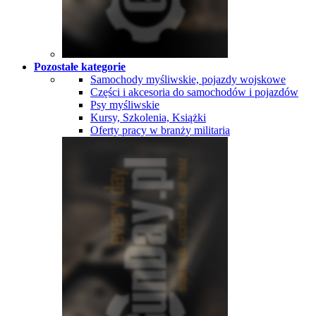
Pozostałe kategorie
Samochody myśliwskie, pojazdy wojskowe
Części i akcesoria do samochodów i pojazdów
Psy myśliwskie
Kursy, Szkolenia, Książki
Oferty pracy w branży militaria