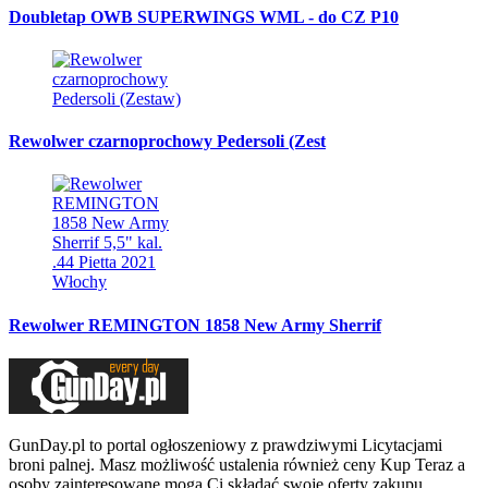
Doubletap OWB SUPERWINGS WML - do CZ P10
Rewolwer czarnoprochowy Pedersoli (Zest
Rewolwer REMINGTON 1858 New Army Sherrif
GunDay.pl to portal ogłoszeniowy z prawdziwymi Licytacjami
broni palnej. Masz możliwość ustalenia również ceny Kup Teraz a
osoby zainteresowane mogą Ci składać swoje oferty zakupu.