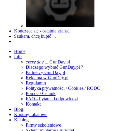
Kończące się - ostatnia szansa
Szukam, chcę kupić ...
Home
Info
every day
... GunDay.pl
Dlaczego wybrać GunDay.pl ?
Partnerzy GunDay.pl
Reklama w GunDay.pl
Regulamin
Polityka prywatności / Cookies / RODO
Pomoc / Cennik
FAQ - Pytania i odpowiedzi
Kontakt
Blog
Kupony rabatowe
Katalog
Firmy szkoleniowe
Sklepy militarne i survival