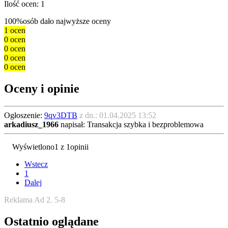
Ilość ocen: 1
100%
osób dało najwyższe oceny
1 ocen
0 ocen
0 ocen
0 ocen
0 ocen
Oceny i opinie
Ogłoszenie:
9qv3DTB
z dn.: 01.04.2025 13:52
arkadiusz_1966
napisał: Transakcja szybka i bezproblemowa
Wyświetlono
1 z 1
opinii
Wstecz
1
Dalej
Reklama Ad 2. 5-8
Ostatnio oglądane