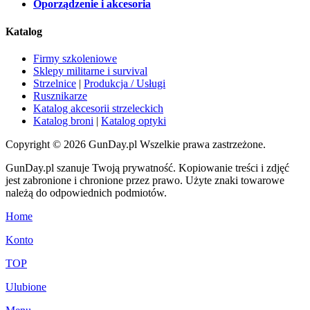
Oporządzenie i akcesoria
Katalog
Firmy szkoleniowe
Sklepy militarne i survival
Strzelnice
|
Produkcja / Usługi
Rusznikarze
Katalog akcesorii strzeleckich
Katalog broni
|
Katalog optyki
Copyright © 2026 GunDay.pl Wszelkie prawa zastrzeżone.
GunDay.pl szanuje Twoją prywatność. Kopiowanie treści i zdjęć
jest zabronione i chronione przez prawo. Użyte znaki towarowe
należą do odpowiednich podmiotów.
Home
Konto
TOP
Ulubione