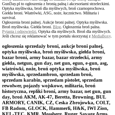
GunDay.pl to ogłoszenia z bronią palną i akcesoriami strzeleckimi.
Optyka myśliwska, broń dla myśliwych, broń czarnoprochowa.
Giełda broni. Wiatrówki, ASG, noże, łucznictwo. Militaria i
survival.
Ogłoszenia broni palnej. Aukcje broni palnej. Optyka myśliwska.
Broń myśliwska. Giełda broni.
B
log
. Ogłoszenia broń palna.
Pytania i odpowiedzi.
Optyka dla myśliwych. Broń dla myśliwych.
Jeśli chcesz się reklamować w tym portalu skorzystaj z
MediaBoxy
.
ogłoszenia sprzedaży broni, aukcje broni palnej,
optyka myśliwska, broń myśliwska, giełda broni,
bazar broni, army bazar, bazar strzelecki, army
giełda, netgun, gun day, net gun, egun, e-gun, asg,
wiatrówki, noże, broń optyka myśliwska, broń
myśliwska, sprzedambron, sprzedam broń,
sprzedam karabin, sprzedam pistolet, sprzedam
rewolwer, pojazdy wojskowe, militaria, broń
historyczna, repliki broni, army bazar, net gun, gun
day, broń AKM, AK-47, Beretta, Browning, BUL
ARMORY, CANIK, CZ, Ceska Zbrojowka, COLT,
FB Radom, GLOCK, Hammerli, H&K, IWI Zion,
KEL-TEC, KMR, Mossberg, Ruger, Savage Arms,