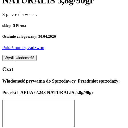
NATURALIS 5,8g/90gr
S p r z e d a w c a :
sklep
5
Firma
Ostatnio zalogowany: 30.04.2026
Pokaż numer, zadzwoń
Wyślij wiadomość
Czat
Wiadomość prywatna do Sprzedawcy. Przedmiot sprzedaży:
Pociski LAPUA 6/.243 NATURALIS 5,8g/90gr