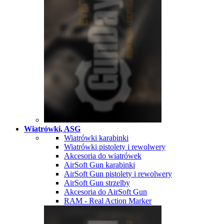
Wiatrówki, ASG
Wiatrówki karabinki
Wiatrówki pistolety i rewolwery
Akcesoria do wiatrówek
AirSoft Gun karabinki
AirSoft Gun pistolety i rewolwery
AirSoft Gun strzelby
Akcesoria do AirSoft Gun
RAM - Real Action Marker