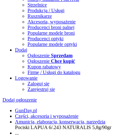
Strzelnice
Produkcja / Usługi
Rusznikarze
Akcesoria, wyposażenie
Producenci broni palnej
Popularne modele broni
Producenci optyki
Popularne modele optyki
Dodaj
Ogłoszenie
Sprzedam
Ogłoszenie
Chcę kupić
Kupon rabatowy
Firmę / Usługi do katalogu
Logowanie
Zaloguj się
Zarejestruj się
Dodaj ogłoszenie
GunDay.pl
Części, akcesoria i wyposażenie
Amunicja, elaboracja, konserwacja, narzędzia
Pociski LAPUA 6/.243 NATURALIS 5,8g/90gr
...