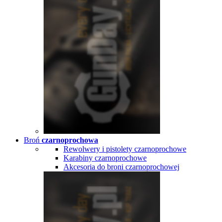
Broń
czarnoprochowa
Rewolwery i pistolety czarnoprochowe
Karabiny czarnoprochowe
Akcesoria do broni czarnoprochowej