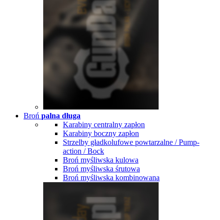
Broń
palna długa
Karabiny centralny zapłon
Karabiny boczny zapłon
Strzelby gładkolufowe powtarzalne / Pump-
action / Bock
Broń myśliwska kulowa
Broń myśliwska śrutowa
Broń myśliwska kombinowana