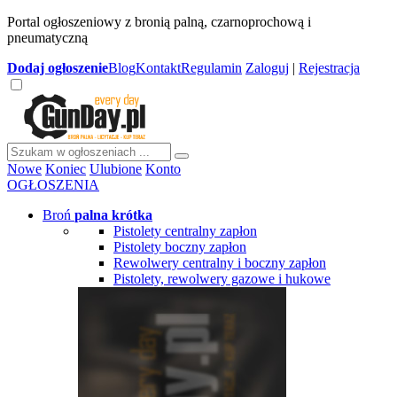
Portal ogłoszeniowy z bronią palną, czarnoprochową i
pneumatyczną
Dodaj
ogłoszenie
Blog
Kontakt
Regulamin
Zaloguj
|
Rejestracja
Nowe
Koniec
Ulubione
Konto
OGŁOSZENIA
Broń
palna krótka
Pistolety centralny zapłon
Pistolety boczny zapłon
Rewolwery centralny i boczny zapłon
Pistolety, rewolwery gazowe i hukowe