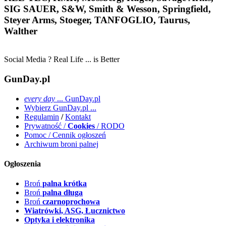
SIG SAUER, S&W, Smith & Wesson, Springfield,
Steyer Arms, Stoeger, TANFOGLIO, Taurus,
Walther
Social Media ? Real Life ... is Better
GunDay.pl
every day
... GunDay.pl
Wybierz GunDay.pl ...
Regulamin
/
Kontakt
Prywatność /
Cookies
/ RODO
Pomoc / Cennik ogłoszeń
Archiwum broni palnej
Ogłoszenia
Broń
palna krótka
Broń
palna długa
Broń
czarnoprochowa
Wiatrówki, ASG, Łucznictwo
Optyka i elektronika