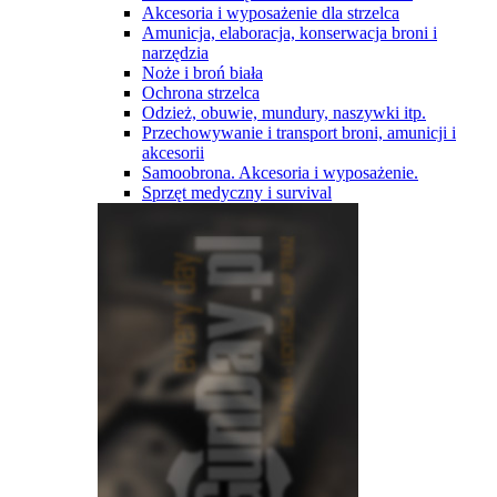
Akcesoria i wyposażenie dla strzelca
Amunicja, elaboracja, konserwacja broni i
narzędzia
Noże i broń biała
Ochrona strzelca
Odzież, obuwie, mundury, naszywki itp.
Przechowywanie i transport broni, amunicji i
akcesorii
Samoobrona. Akcesoria i wyposażenie.
Sprzęt medyczny i survival