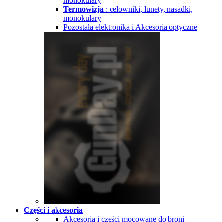
monokulary
Termowizja
: celowniki, lunety, nasadki,
monokulary
Pozostała elektronika i Akcesoria optyczne
Części i akcesoria
Akcesoria i części mocowane do broni