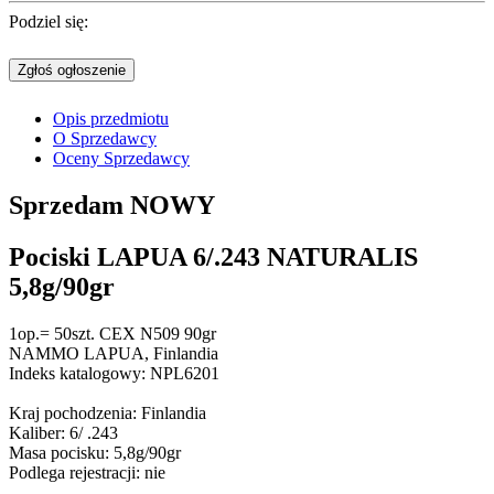
Podziel się:
Zgłoś ogłoszenie
Opis przedmiotu
O Sprzedawcy
Oceny Sprzedawcy
Sprzedam
NOWY
Pociski LAPUA 6/.243 NATURALIS
5,8g/90gr
1op.= 50szt. CEX N509 90gr
NAMMO LAPUA, Finlandia
Indeks katalogowy: NPL6201
Kraj pochodzenia: Finlandia
Kaliber: 6/ .243
Masa pocisku: 5,8g/90gr
Podlega rejestracji: nie