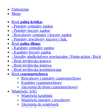
Ogłoszenia
Menu
Broń
palna krótka:
- Pistolety centralny zapłon
- Pistolety boczny zapłon
- Rewolwery
centralny i boczny zapłon
- Pistolety, rewolwery gazowe i huk.
Broń
palna długa:
- Karabiny centralny zapłon
- Karabiny boczny zapłon
- Strzelby gładkolufowe
powtarzalne / Pump-action / Bock
- Broń myśliwska kulowa
- Broń myśliwska śrutowa
- Broń myśliwska kombinowana
Broń
czarnoprochowa
Rewolwery i pistolety czarnoprochowe
Karabiny czarnoprochowe
Akcesoria do broni czarnoprochowej
Wiatrówki, ASG
Wiatrówki karabinki
Wiatrówki pistolety i rewolwery
Akcesoria do wiatrówek