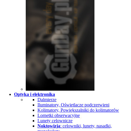
Optyka i elektronika
Dalmierze
Iluminatory, Oświetlacze podczerwieni
Kolimatory, Powiększalniki do kolimatorów
Lornetki obserwacyjne
Lunety celownicze
Noktowizja
: celowniki, lunety, nasadki,