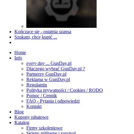
Kończące się - ostatnia szansa
Szukam, chcę kupić ...
Home
Info
every day
... GunDay.pl
Dlaczego wybrać GunDay.pl ?
Partnerzy GunDay.pl
Reklama w GunDay.pl
Regulamin
Polityka prywatności / Cookies / RODO
Pomoc / Cennik
FAQ - Pytania i odpowiedzi
Kontakt
Blog
Kupony rabatowe
Katalog
Firmy szkoleniowe
Sklepy militarne i survival