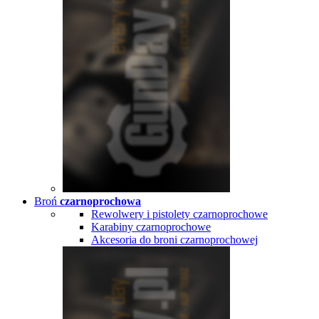
Broń
czarnoprochowa
Rewolwery i pistolety czarnoprochowe
Karabiny czarnoprochowe
Akcesoria do broni czarnoprochowej