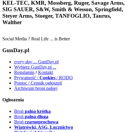
KEL-TEC, KMR, Mossberg, Ruger, Savage Arms,
SIG SAUER, S&W, Smith & Wesson, Springfield,
Steyer Arms, Stoeger, TANFOGLIO, Taurus,
Walther
Social Media ? Real Life ... is Better
GunDay.pl
every day
... GunDay.pl
Wybierz GunDay.pl ...
Regulamin
/
Kontakt
Prywatność /
Cookies
/ RODO
Pomoc / Cennik ogłoszeń
Archiwum broni palnej
Ogłoszenia
Broń
palna krótka
Broń
palna długa
Broń
czarnoprochowa
Wiatrówki, ASG, Łucznictwo