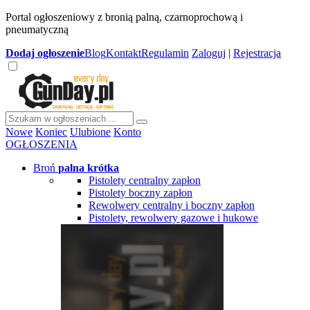
Portal ogłoszeniowy z bronią palną, czarnoprochową i
pneumatyczną
Dodaj
ogłoszenie
Blog
Kontakt
Regulamin
Zaloguj
|
Rejestracja
Nowe
Koniec
Ulubione
Konto
OGŁOSZENIA
Broń
palna krótka
Pistolety centralny zapłon
Pistolety boczny zapłon
Rewolwery centralny i boczny zapłon
Pistolety, rewolwery gazowe i hukowe