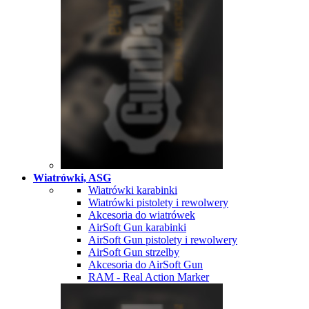
Wiatrówki, ASG
Wiatrówki karabinki
Wiatrówki pistolety i rewolwery
Akcesoria do wiatrówek
AirSoft Gun karabinki
AirSoft Gun pistolety i rewolwery
AirSoft Gun strzelby
Akcesoria do AirSoft Gun
RAM - Real Action Marker