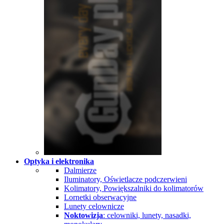
Optyka i elektronika
Dalmierze
Iluminatory, Oświetlacze podczerwieni
Kolimatory, Powiększalniki do kolimatorów
Lornetki obserwacyjne
Lunety celownicze
Noktowizja
: celowniki, lunety, nasadki,