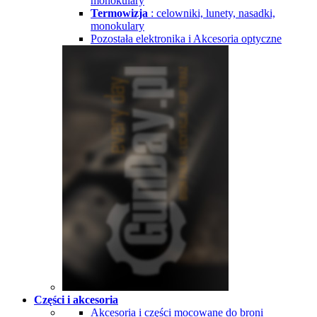
monokulary
Termowizja
: celowniki, lunety, nasadki,
monokulary
Pozostała elektronika i Akcesoria optyczne
Części i akcesoria
Akcesoria i części mocowane do broni