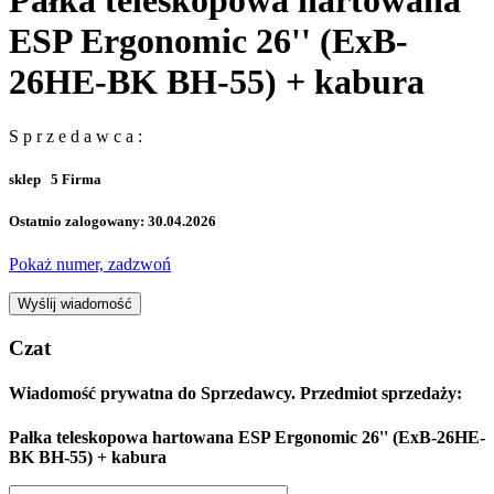
Pałka teleskopowa hartowana
ESP Ergonomic 26'' (ExB-
26HE-BK BH-55) + kabura
S p r z e d a w c a :
sklep
5
Firma
Ostatnio zalogowany: 30.04.2026
Pokaż numer, zadzwoń
Wyślij wiadomość
Czat
Wiadomość prywatna do Sprzedawcy. Przedmiot sprzedaży:
Pałka teleskopowa hartowana ESP Ergonomic 26'' (ExB-26HE-
BK BH-55) + kabura