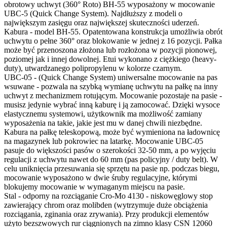
obrotowy uchwyt (360° Roto) BH-55 wyposażony w mocowanie
UBC-5 (Quick Change System). Najdłuższy z modeli o
największym zasięgu oraz największej skuteczności uderzeń.
Kabura - model BH-55. Opatentowana konstrukcja umożliwia obrót
uchwytu o pełne 360° oraz blokowanie w jednej z 16 pozycji. Pałka
może być przenoszona złożona lub rozłożona w pozycji pionowej,
poziomej jak i innej dowolnej. Etui wykonano z ciężkiego (heavy-
duty), utwardzanego polipropylenu w kolorze czarnym.
UBC-05 - (Quick Change System) uniwersalne mocowanie na pas
wsuwane - pozwala na szybką wymianę uchwytu na pałkę na inny
uchwyt z mechanizmem rotującym. Mocowanie pozostaje na pasie -
musisz jedynie wybrać inną kaburę i ją zamocować. Dzięki wysoce
elastycznemu systemowi, użytkownik ma możliwość zamiany
wyposażenia na takie, jakie jest mu w danej chwili niezbędne.
Kabura na pałkę teleskopową, może być wymieniona na ładownicę
na magazynek lub pokrowiec na latarkę. Mocowanie UBC-05
pasuje do większości pasów o szerokości 32-50 mm, a po wyjęciu
regulacji z uchwytu nawet do 60 mm (pas policyjny / duty belt). W
celu uniknięcia przesuwania się sprzętu na pasie np. podczas biegu,
mocowanie wyposażono w dwie śruby regulacyjne, którymi
blokujemy mocowanie w wymaganym miejscu na pasie.
Stal - odporny na rozciąganie Cro-Mo 4130 - niskowęglowy stop
zawierający chrom oraz molibden (wytrzymuje duże obciążenia
rozciągania, zginania oraz zrywania). Przy produkcji elementów
użyto bezszwowych rur ciągnionych na zimno klasy CSN 12060