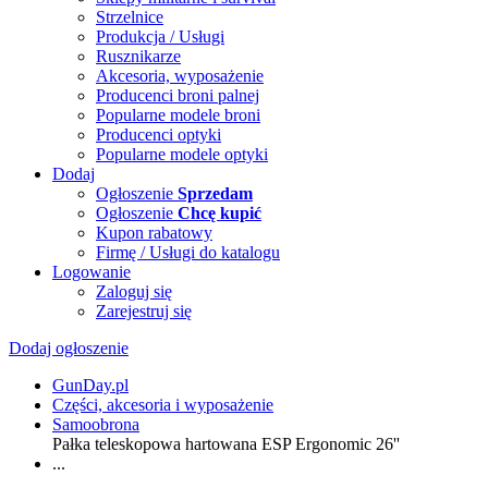
Strzelnice
Produkcja / Usługi
Rusznikarze
Akcesoria, wyposażenie
Producenci broni palnej
Popularne modele broni
Producenci optyki
Popularne modele optyki
Dodaj
Ogłoszenie
Sprzedam
Ogłoszenie
Chcę kupić
Kupon rabatowy
Firmę / Usługi do katalogu
Logowanie
Zaloguj się
Zarejestruj się
Dodaj ogłoszenie
GunDay.pl
Części, akcesoria i wyposażenie
Samoobrona
Pałka teleskopowa hartowana ESP Ergonomic 26'' (ExB-26H
...