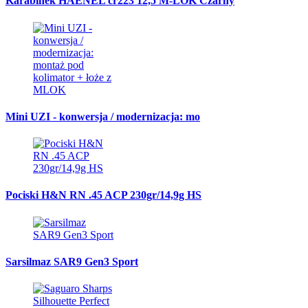
Karabinek HAENEL cr223 12,5 M-LOK Czarny
Mini UZI - konwersja / modernizacja: mo
Pociski H&N RN .45 ACP 230gr/14,9g HS
Sarsilmaz SAR9 Gen3 Sport