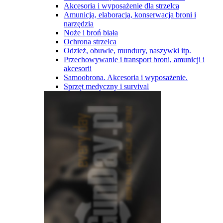
Akcesoria i wyposażenie dla strzelca
Amunicja, elaboracja, konserwacja broni i
narzędzia
Noże i broń biała
Ochrona strzelca
Odzież, obuwie, mundury, naszywki itp.
Przechowywanie i transport broni, amunicji i
akcesorii
Samoobrona. Akcesoria i wyposażenie.
Sprzęt medyczny i survival