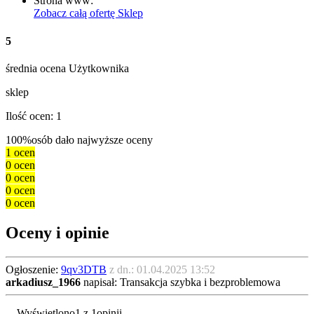
Strona www:
Zobacz całą ofertę
Sklep
5
średnia ocena Użytkownika
sklep
Ilość ocen: 1
100%
osób dało najwyższe oceny
1 ocen
0 ocen
0 ocen
0 ocen
0 ocen
Oceny i opinie
Ogłoszenie:
9qv3DTB
z dn.: 01.04.2025 13:52
arkadiusz_1966
napisał: Transakcja szybka i bezproblemowa
Wyświetlono
1 z 1
opinii