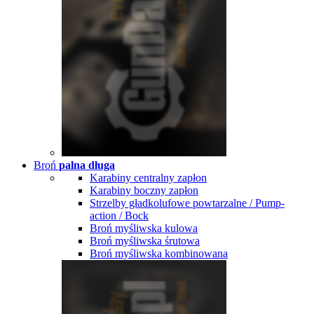
Broń
palna długa
Karabiny centralny zapłon
Karabiny boczny zapłon
Strzelby gładkolufowe powtarzalne / Pump-
action / Bock
Broń myśliwska kulowa
Broń myśliwska śrutowa
Broń myśliwska kombinowana