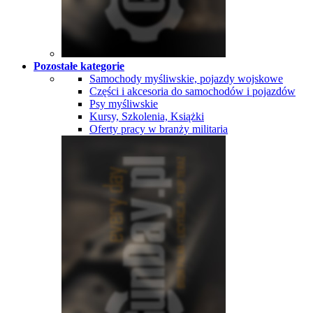
Pozostałe kategorie
Samochody myśliwskie, pojazdy wojskowe
Części i akcesoria do samochodów i pojazdów
Psy myśliwskie
Kursy, Szkolenia, Książki
Oferty pracy w branży militaria