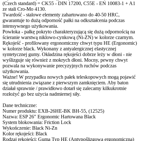
(Czech standard) = CK55 - DIN 17200, C55E - EN 10083-1 + A1
ze stali Cro-Mo 4130.
Twardość - stalowe elementy zahartowano do 40-50 HRC,
gwarantuje to dużą odporność pałki na odkształcenia podczas
intensywnego użytkowania.
Powłoka - pałkę pokryto charakteryzującą się dużą odpornością na
ścieranie warstwą niklowo-cynkową (Ni-ZN) w kolorze czarnym.
Rękojeść - profilowany ergonomiczny chwyt typu HE (Ergonomic)
w kolorze black. Wykonany z antyalergicznej elastycznej
syntetycznej gumy. Okładzina rękojeści dobrze leży w dłoni - nie
wyślizguje się również z mokrych dłoni. Mocny, pewny chwyt
pozwala na wykonywanie precyzyjnych ruchów podczas
użytkowania.
Ważne! W przypadku nowych pałek teleskopowych mogą pojawić
się utrudnienia związane z pierwszym zamknięciem. Aby baton
działał sprawnie / prawidłowo dotarł się zalecamy kilkukrotnie
rozłożyć go bez użycia nadmiernej siły.
Dane techniczne:
Numer produktu: EXB-26HE-BK BH-55, (12525)
Nazwa: ESP 26" Ergonomic Hartowana Black
System blokowania: Friction Lock
Wykończenie: Black Ni-Zn
Kolor rękojeści: Black
Rodzaj rękojeści: Guma Typ HE (Antypoślizgowa ergonomiczna)