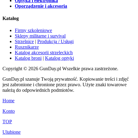
Optyka i elektronika
Oporządzenie i akcesoria
Katalog
Firmy szkoleniowe
Sklepy militarne i survival
Strzelnice
|
Produkcja / Usługi
Rusznikarze
Katalog akcesorii strzeleckich
Katalog broni
|
Katalog optyki
Copyright © 2026 GunDay.pl Wszelkie prawa zastrzeżone.
GunDay.pl szanuje Twoją prywatność. Kopiowanie treści i zdjęć
jest zabronione i chronione przez prawo. Użyte znaki towarowe
należą do odpowiednich podmiotów.
Home
Konto
TOP
Ulubione