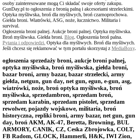
osoby zainteresowane mogą Ci składać swoje oferty zakupu.
GunDay.pl to ogłoszenia z bronią palną i akcesoriami strzeleckimi.
Optyka myśliwska, broń dla myśliwych, broń czarnoprochowa.
Giełda broni. Wiatrówki, ASG, noże, łucznictwo. Militaria i
survival.
Ogłoszenia broni palnej. Aukcje broni palnej. Optyka myśliwska.
Broń myśliwska. Giełda broni.
B
log
. Ogłoszenia broń palna.
Pytania i odpowiedzi.
Optyka dla myśliwych. Broń dla myśliwych.
Jeśli chcesz się reklamować w tym portalu skorzystaj z
MediaBoxy
.
ogłoszenia sprzedaży broni, aukcje broni palnej,
optyka myśliwska, broń myśliwska, giełda broni,
bazar broni, army bazar, bazar strzelecki, army
giełda, netgun, gun day, net gun, egun, e-gun, asg,
wiatrówki, noże, broń optyka myśliwska, broń
myśliwska, sprzedambron, sprzedam broń,
sprzedam karabin, sprzedam pistolet, sprzedam
rewolwer, pojazdy wojskowe, militaria, broń
historyczna, repliki broni, army bazar, net gun, gun
day, broń AKM, AK-47, Beretta, Browning, BUL
ARMORY, CANIK, CZ, Ceska Zbrojowka, COLT,
FB Radom, GLOCK, Hammerli, H&K, IWI Zion,