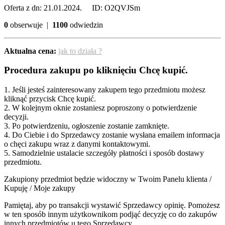
Oferta z dn: 21.01.2024. ID: O2QVJSm
0
obserwuje |
1100
odwiedzin
Aktualna cena:
jak to działa ?
Procedura zakupu po kliknięciu Chcę kupić.
1. Jeśli jesteś zainteresowany zakupem tego przedmiotu możesz
kliknąć przycisk Chcę kupić.
2. W kolejnym oknie zostaniesz poproszony o potwierdzenie
decyzji.
3. Po potwierdzeniu, ogłoszenie zostanie zamknięte.
4. Do Ciebie i do Sprzedawcy zostanie wysłana emailem informacja
o chęci zakupu wraz z danymi kontaktowymi.
5. Samodzielnie ustalacie szczegóły płatności i sposób dostawy
przedmiotu.
Zakupiony przedmiot będzie widoczny w Twoim Panelu klienta /
Kupuję / Moje zakupy
Pamiętaj, aby po transakcji wystawić Sprzedawcy opinię. Pomożesz
w ten sposób innym użytkownikom podjąć decyzję co do zakupów
innych przedmiotów u tego Sprzedawcy.