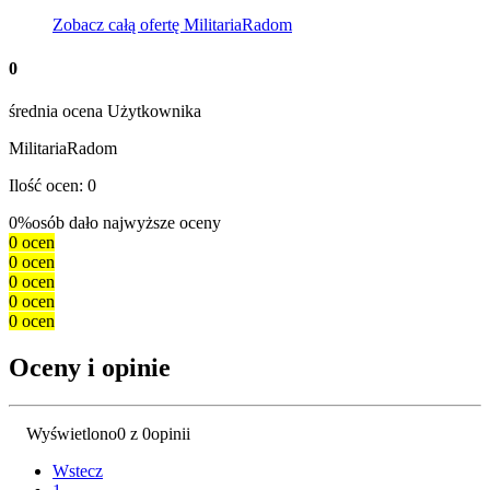
Zobacz całą ofertę
MilitariaRadom
0
średnia ocena Użytkownika
MilitariaRadom
Ilość ocen: 0
0%
osób dało najwyższe oceny
0 ocen
0 ocen
0 ocen
0 ocen
0 ocen
Oceny i opinie
Wyświetlono
0 z 0
opinii
Wstecz