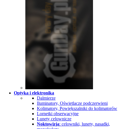
Optyka i elektronika
Dalmierze
Iluminatory, Oświetlacze podczerwieni
Kolimatory, Powiększalniki do kolimatorów
Lornetki obserwacyjne
Lunety celownicze
Noktowizja
: celowniki, lunety, nasadki,