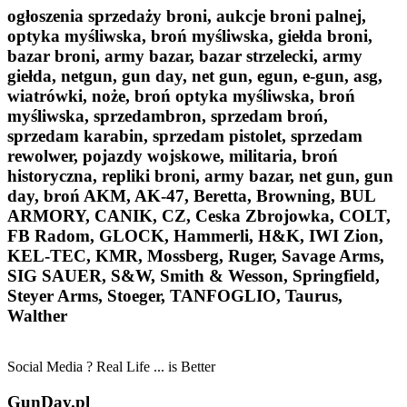
ogłoszenia sprzedaży broni, aukcje broni palnej,
optyka myśliwska, broń myśliwska, giełda broni,
bazar broni, army bazar, bazar strzelecki, army
giełda, netgun, gun day, net gun, egun, e-gun, asg,
wiatrówki, noże, broń optyka myśliwska, broń
myśliwska, sprzedambron, sprzedam broń,
sprzedam karabin, sprzedam pistolet, sprzedam
rewolwer, pojazdy wojskowe, militaria, broń
historyczna, repliki broni, army bazar, net gun, gun
day, broń AKM, AK-47, Beretta, Browning, BUL
ARMORY, CANIK, CZ, Ceska Zbrojowka, COLT,
FB Radom, GLOCK, Hammerli, H&K, IWI Zion,
KEL-TEC, KMR, Mossberg, Ruger, Savage Arms,
SIG SAUER, S&W, Smith & Wesson, Springfield,
Steyer Arms, Stoeger, TANFOGLIO, Taurus,
Walther
Social Media ? Real Life ... is Better
GunDay.pl