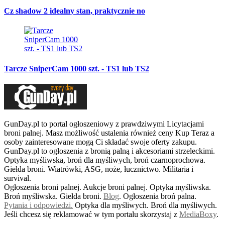
Cz shadow 2 idealny stan, praktycznie no
Tarcze SniperCam 1000 szt. - TS1 lub TS2
GunDay.pl to portal ogłoszeniowy z prawdziwymi Licytacjami
broni palnej. Masz możliwość ustalenia również ceny Kup Teraz a
osoby zainteresowane mogą Ci składać swoje oferty zakupu.
GunDay.pl to ogłoszenia z bronią palną i akcesoriami strzeleckimi.
Optyka myśliwska, broń dla myśliwych, broń czarnoprochowa.
Giełda broni. Wiatrówki, ASG, noże, łucznictwo. Militaria i
survival.
Ogłoszenia broni palnej. Aukcje broni palnej. Optyka myśliwska.
Broń myśliwska. Giełda broni.
B
log
. Ogłoszenia broń palna.
Pytania i odpowiedzi.
Optyka dla myśliwych. Broń dla myśliwych.
Jeśli chcesz się reklamować w tym portalu skorzystaj z
MediaBoxy
.