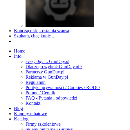
Kończące się - ostatnia szansa
Szukam, chcę kupić ...
Home
Info
every day
... GunDay.pl
Dlaczego wybrać GunDay.pl ?
Partnerzy GunDay.pl
Reklama w GunDay.pl
Regulamin
Polityka prywatności / Cookies / RODO
Pomoc / Cennik
FAQ - Pytania i odpowiedzi
Kontakt
Blog
Kupony rabatowe
Katalog
Firmy szkoleniowe
Sklepy militarne i survival