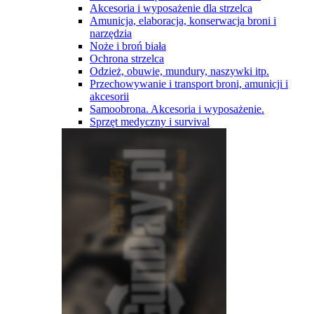
Akcesoria i wyposażenie dla strzelca
Amunicja, elaboracja, konserwacja broni i
narzędzia
Noże i broń biała
Ochrona strzelca
Odzież, obuwie, mundury, naszywki itp.
Przechowywanie i transport broni, amunicji i
akcesorii
Samoobrona. Akcesoria i wyposażenie.
Sprzęt medyczny i survival