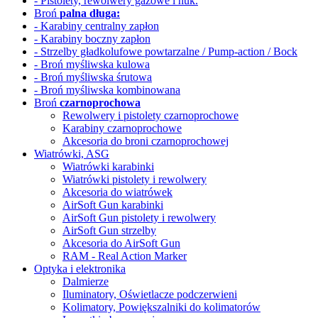
- Pistolety, rewolwery gazowe i huk.
Broń
palna długa:
- Karabiny centralny zapłon
- Karabiny boczny zapłon
- Strzelby gładkolufowe
powtarzalne / Pump-action / Bock
- Broń myśliwska kulowa
- Broń myśliwska śrutowa
- Broń myśliwska kombinowana
Broń
czarnoprochowa
Rewolwery i pistolety czarnoprochowe
Karabiny czarnoprochowe
Akcesoria do broni czarnoprochowej
Wiatrówki, ASG
Wiatrówki karabinki
Wiatrówki pistolety i rewolwery
Akcesoria do wiatrówek
AirSoft Gun karabinki
AirSoft Gun pistolety i rewolwery
AirSoft Gun strzelby
Akcesoria do AirSoft Gun
RAM - Real Action Marker
Optyka i elektronika
Dalmierze
Iluminatory, Oświetlacze
podczerwieni
Kolimatory, Powiększalniki
do kolimatorów