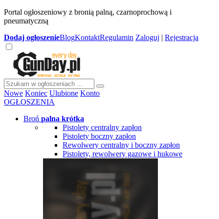
Portal ogłoszeniowy z bronią palną, czarnoprochową i
pneumatyczną
Dodaj
ogłoszenie
Blog
Kontakt
Regulamin
Zaloguj
|
Rejestracja
Nowe
Koniec
Ulubione
Konto
OGŁOSZENIA
Broń
palna krótka
Pistolety centralny zapłon
Pistolety boczny zapłon
Rewolwery centralny i boczny zapłon
Pistolety, rewolwery gazowe i hukowe