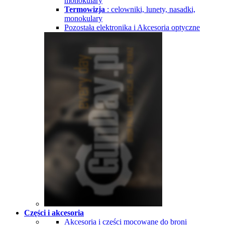
monokulary
Termowizja
: celowniki, lunety, nasadki,
monokulary
Pozostała elektronika i Akcesoria optyczne
Części i akcesoria
Akcesoria i części mocowane do broni