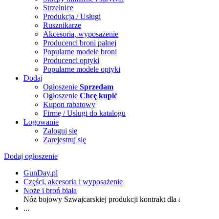
Strzelnice
Produkcja / Usługi
Rusznikarze
Akcesoria, wyposażenie
Producenci broni palnej
Popularne modele broni
Producenci optyki
Popularne modele optyki
Dodaj
Ogłoszenie
Sprzedam
Ogłoszenie
Chcę kupić
Kupon rabatowy
Firmę / Usługi do katalogu
Logowanie
Zaloguj się
Zarejestruj się
Dodaj ogłoszenie
GunDay.pl
Części, akcesoria i wyposażenie
Noże i broń biała
Nóż bojowy Szwajcarskiej produkcji kontrakt dla afrykańskieg
...