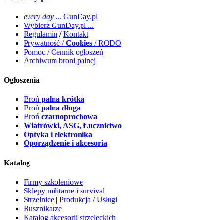
every day
... GunDay.pl
Wybierz GunDay.pl ...
Regulamin
/
Kontakt
Prywatność /
Cookies
/ RODO
Pomoc / Cennik ogłoszeń
Archiwum broni palnej
Ogłoszenia
Broń
palna krótka
Broń
palna długa
Broń
czarnoprochowa
Wiatrówki, ASG, Łucznictwo
Optyka i elektronika
Oporządzenie i akcesoria
Katalog
Firmy szkoleniowe
Sklepy militarne i survival
Strzelnice
|
Produkcja / Usługi
Rusznikarze
Katalog akcesorii strzeleckich