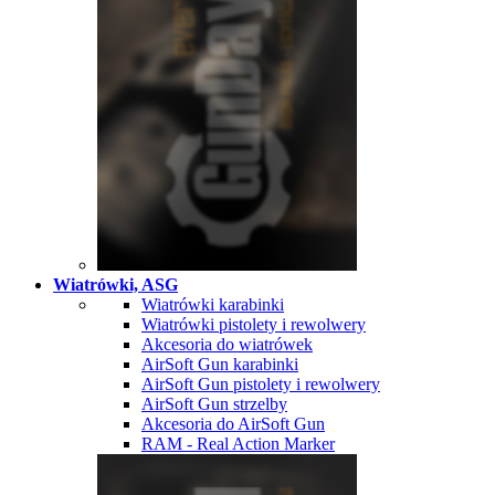
Wiatrówki, ASG
Wiatrówki karabinki
Wiatrówki pistolety i rewolwery
Akcesoria do wiatrówek
AirSoft Gun karabinki
AirSoft Gun pistolety i rewolwery
AirSoft Gun strzelby
Akcesoria do AirSoft Gun
RAM - Real Action Marker