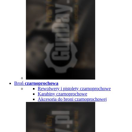
Broń
czarnoprochowa
Rewolwery i pistolety czarnoprochowe
Karabiny czarnoprochowe
Akcesoria do broni czarnoprochowej