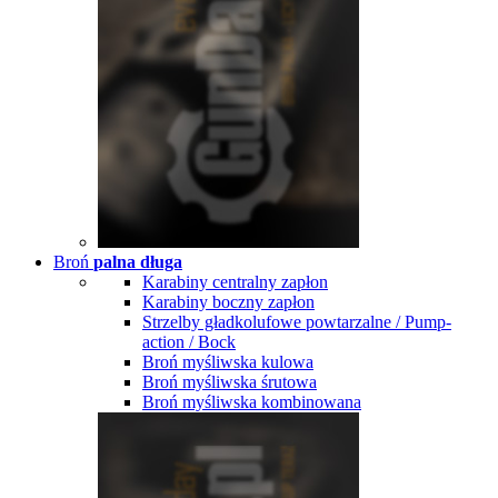
Broń
palna długa
Karabiny centralny zapłon
Karabiny boczny zapłon
Strzelby gładkolufowe powtarzalne / Pump-
action / Bock
Broń myśliwska kulowa
Broń myśliwska śrutowa
Broń myśliwska kombinowana