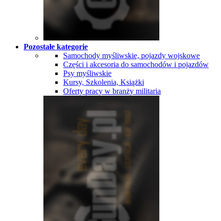
Pozostałe kategorie
Samochody myśliwskie, pojazdy wojskowe
Części i akcesoria do samochodów i pojazdów
Psy myśliwskie
Kursy, Szkolenia, Książki
Oferty pracy w branży militaria