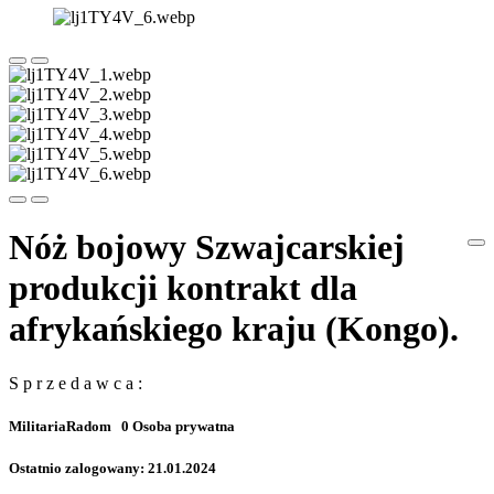
Nóż bojowy Szwajcarskiej
produkcji kontrakt dla
afrykańskiego kraju (Kongo).
S p r z e d a w c a :
MilitariaRadom
0
Osoba prywatna
Ostatnio zalogowany: 21.01.2024