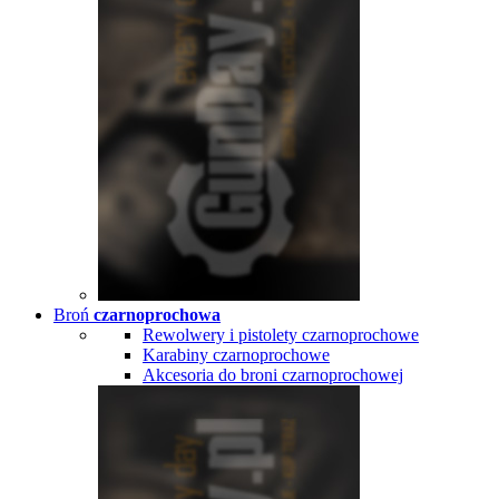
Broń
czarnoprochowa
Rewolwery i pistolety czarnoprochowe
Karabiny czarnoprochowe
Akcesoria do broni czarnoprochowej