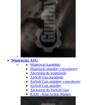
Wiatrówki, ASG
Wiatrówki karabinki
Wiatrówki pistolety i rewolwery
Akcesoria do wiatrówek
AirSoft Gun karabinki
AirSoft Gun pistolety i rewolwery
AirSoft Gun strzelby
Akcesoria do AirSoft Gun
RAM - Real Action Marker