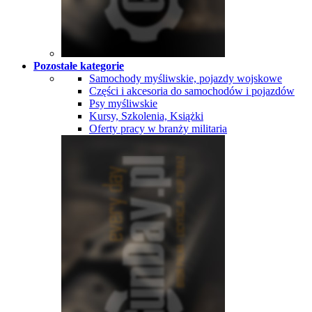
Pozostałe kategorie
Samochody myśliwskie, pojazdy wojskowe
Części i akcesoria do samochodów i pojazdów
Psy myśliwskie
Kursy, Szkolenia, Książki
Oferty pracy w branży militaria