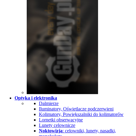
Optyka i elektronika
Dalmierze
Iluminatory, Oświetlacze podczerwieni
Kolimatory, Powiększalniki do kolimatorów
Lornetki obserwacyjne
Lunety celownicze
Noktowizja
: celowniki, lunety, nasadki,