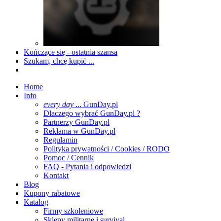
Kończące się - ostatnia szansa
Szukam, chcę kupić ...
Home
Info
every day
... GunDay.pl
Dlaczego wybrać GunDay.pl ?
Partnerzy GunDay.pl
Reklama w GunDay.pl
Regulamin
Polityka prywatności / Cookies / RODO
Pomoc / Cennik
FAQ - Pytania i odpowiedzi
Kontakt
Blog
Kupony rabatowe
Katalog
Firmy szkoleniowe
Sklepy militarne i survival