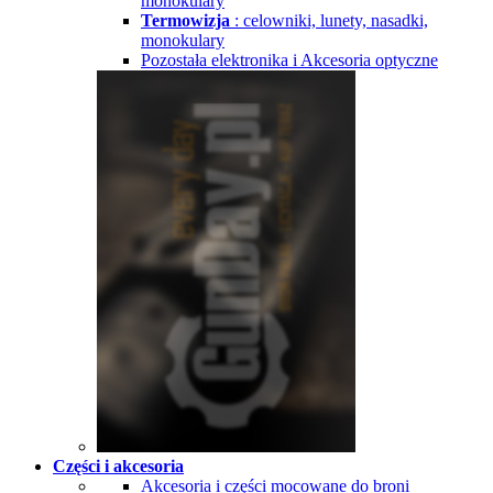
monokulary
Termowizja
: celowniki, lunety, nasadki,
monokulary
Pozostała elektronika i Akcesoria optyczne
Części i akcesoria
Akcesoria i części mocowane do broni