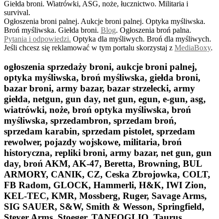
Giełda broni. Wiatrówki, ASG, noże, łucznictwo. Militaria i
survival.
Ogłoszenia broni palnej. Aukcje broni palnej. Optyka myśliwska.
Broń myśliwska. Giełda broni.
B
log
. Ogłoszenia broń palna.
Pytania i odpowiedzi.
Optyka dla myśliwych. Broń dla myśliwych.
Jeśli chcesz się reklamować w tym portalu skorzystaj z
MediaBoxy
.
ogłoszenia sprzedaży broni, aukcje broni palnej,
optyka myśliwska, broń myśliwska, giełda broni,
bazar broni, army bazar, bazar strzelecki, army
giełda, netgun, gun day, net gun, egun, e-gun, asg,
wiatrówki, noże, broń optyka myśliwska, broń
myśliwska, sprzedambron, sprzedam broń,
sprzedam karabin, sprzedam pistolet, sprzedam
rewolwer, pojazdy wojskowe, militaria, broń
historyczna, repliki broni, army bazar, net gun, gun
day, broń AKM, AK-47, Beretta, Browning, BUL
ARMORY, CANIK, CZ, Ceska Zbrojowka, COLT,
FB Radom, GLOCK, Hammerli, H&K, IWI Zion,
KEL-TEC, KMR, Mossberg, Ruger, Savage Arms,
SIG SAUER, S&W, Smith & Wesson, Springfield,
Steyer Arms, Stoeger, TANFOGLIO, Taurus,