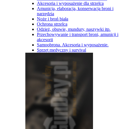
Akcesoria i wyposażenie dla strzelca
Amunicja, elaboracja, konserwacja broni i
narzędzia
Noże i broń biała
Ochrona strzelca
Odzież, obuwie, mundury, naszywki itp.
Przechowywanie i transport broni, amunicji i
akcesorii
Samoobrona. Akcesoria i wyposażenie.
Sprzęt medyczny i survival