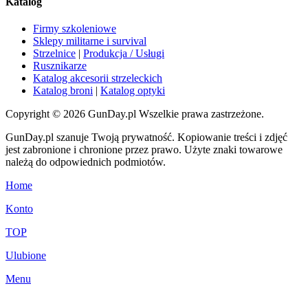
Katalog
Firmy szkoleniowe
Sklepy militarne i survival
Strzelnice
|
Produkcja / Usługi
Rusznikarze
Katalog akcesorii strzeleckich
Katalog broni
|
Katalog optyki
Copyright © 2026 GunDay.pl Wszelkie prawa zastrzeżone.
GunDay.pl szanuje Twoją prywatność. Kopiowanie treści i zdjęć
jest zabronione i chronione przez prawo. Użyte znaki towarowe
należą do odpowiednich podmiotów.
Home
Konto
TOP
Ulubione
Menu