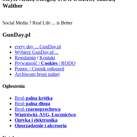
Walther
Social Media ? Real Life ... is Better
GunDay.pl
every day
... GunDay.pl
Wybierz GunDay.pl ...
Regulamin
/
Kontakt
Prywatność /
Cookies
/ RODO
Pomoc / Cennik ogłoszeń
Archiwum broni palnej
Ogłoszenia
Broń
palna krótka
Broń
palna długa
Broń
czarnoprochowa
Wiatrówki, ASG, Łucznictwo
Optyka i elektronika
Oporządzenie i akcesoria