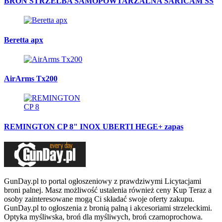
BROŃ STRZELBA SAMOPOWTARZALNA SARICAM SS
Beretta apx
AirArms Tx200
REMINGTON CP 8" INOX UBERTI HEGE+ zapas
GunDay.pl to portal ogłoszeniowy z prawdziwymi Licytacjami
broni palnej. Masz możliwość ustalenia również ceny Kup Teraz a
osoby zainteresowane mogą Ci składać swoje oferty zakupu.
GunDay.pl to ogłoszenia z bronią palną i akcesoriami strzeleckimi.
Optyka myśliwska, broń dla myśliwych, broń czarnoprochowa.