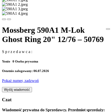
Mossberg 590A1 M-Lok
Ghost Ring 20" 12/76 – 50769
S p r z e d a w c a :
Yonio
0
Osoba prywatna
Ostatnio zalogowany: 06.07.2026
Pokaż numer, zadzwoń
Wyślij wiadomość
Czat
Wiadomość prywatna do Sprzedawcy. Przedmiot sprzedaży: