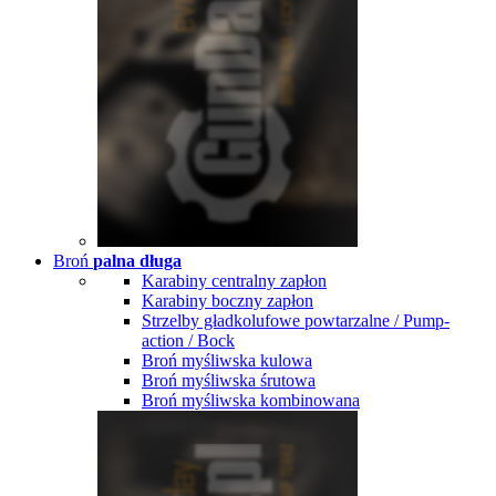
Broń
palna długa
Karabiny centralny zapłon
Karabiny boczny zapłon
Strzelby gładkolufowe powtarzalne / Pump-
action / Bock
Broń myśliwska kulowa
Broń myśliwska śrutowa
Broń myśliwska kombinowana