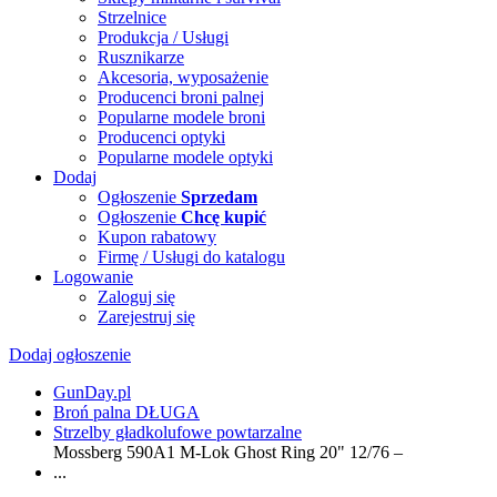
Strzelnice
Produkcja / Usługi
Rusznikarze
Akcesoria, wyposażenie
Producenci broni palnej
Popularne modele broni
Producenci optyki
Popularne modele optyki
Dodaj
Ogłoszenie
Sprzedam
Ogłoszenie
Chcę kupić
Kupon rabatowy
Firmę / Usługi do katalogu
Logowanie
Zaloguj się
Zarejestruj się
Dodaj ogłoszenie
GunDay.pl
Broń palna DŁUGA
Strzelby gładkolufowe powtarzalne
Mossberg 590A1 M-Lok Ghost Ring 20" 12/76 – 50769
...