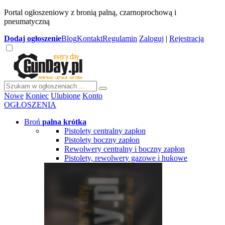
Portal ogłoszeniowy z bronią palną, czarnoprochową i
pneumatyczną
Dodaj
ogłoszenie
Blog
Kontakt
Regulamin
Zaloguj
|
Rejestracja
Nowe
Koniec
Ulubione
Konto
OGŁOSZENIA
Broń
palna krótka
Pistolety centralny zapłon
Pistolety boczny zapłon
Rewolwery centralny i boczny zapłon
Pistolety, rewolwery gazowe i hukowe