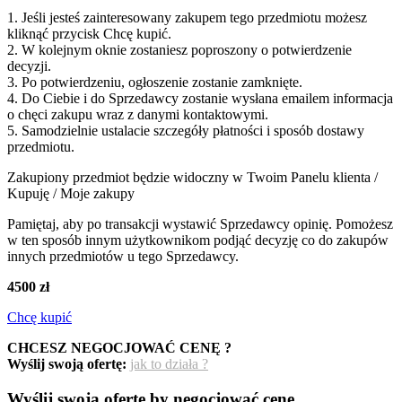
1. Jeśli jesteś zainteresowany zakupem tego przedmiotu możesz
kliknąć przycisk Chcę kupić.
2. W kolejnym oknie zostaniesz poproszony o potwierdzenie
decyzji.
3. Po potwierdzeniu, ogłoszenie zostanie zamknięte.
4. Do Ciebie i do Sprzedawcy zostanie wysłana emailem informacja
o chęci zakupu wraz z danymi kontaktowymi.
5. Samodzielnie ustalacie szczegóły płatności i sposób dostawy
przedmiotu.
Zakupiony przedmiot będzie widoczny w Twoim Panelu klienta /
Kupuję / Moje zakupy
Pamiętaj, aby po transakcji wystawić Sprzedawcy opinię. Pomożesz
w ten sposób innym użytkownikom podjąć decyzję co do zakupów
innych przedmiotów u tego Sprzedawcy.
4500 zł
Chcę kupić
CHCESZ NEGOCJOWAĆ CENĘ ?
Wyślij swoją ofertę:
jak to działa ?
Wyślij swoją ofertę by negocjować cenę.