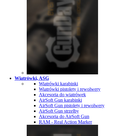
Wiatrówki, ASG
Wiatrówki karabinki
Wiatrówki pistolety i rewolwery
Akcesoria do wiatrówek
AirSoft Gun karabinki
AirSoft Gun pistolety i rewolwery
AirSoft Gun strzelby
Akcesoria do AirSoft Gun
RAM - Real Action Marker