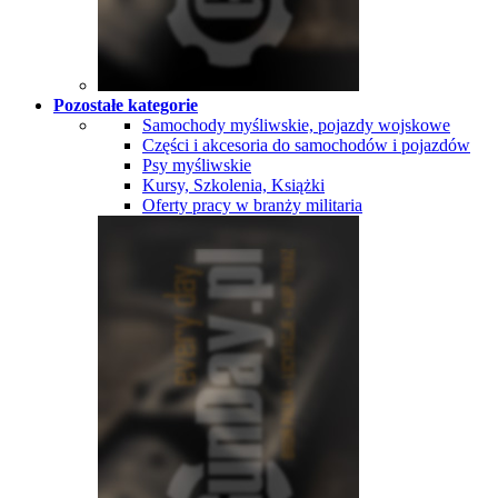
Pozostałe kategorie
Samochody myśliwskie, pojazdy wojskowe
Części i akcesoria do samochodów i pojazdów
Psy myśliwskie
Kursy, Szkolenia, Książki
Oferty pracy w branży militaria