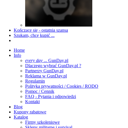
Kończące się - ostatnia szansa
Szukam, chcę kupić ...
Home
Info
every day
... GunDay.pl
Dlaczego wybrać GunDay.pl ?
Partnerzy GunDay.pl
Reklama w GunDay.pl
Regulamin
Polityka prywatności / Cookies / RODO
Pomoc / Cennik
FAQ - Pytania i odpowiedzi
Kontakt
Blog
Kupony rabatowe
Katalog
Firmy szkoleniowe
Sklepy militarne i survival