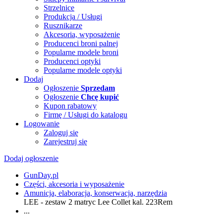
Strzelnice
Produkcja / Usługi
Rusznikarze
Akcesoria, wyposażenie
Producenci broni palnej
Popularne modele broni
Producenci optyki
Popularne modele optyki
Dodaj
Ogłoszenie
Sprzedam
Ogłoszenie
Chcę kupić
Kupon rabatowy
Firmę / Usługi do katalogu
Logowanie
Zaloguj się
Zarejestruj się
Dodaj ogłoszenie
GunDay.pl
Części, akcesoria i wyposażenie
Amunicja, elaboracja, konserwacja, narzędzia
LEE - zestaw 2 matryc Lee Collet kal. 223Rem
...