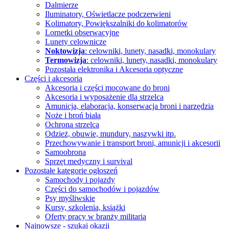
Dalmierze
Iluminatory, Oświetlacze
podczerwieni
Kolimatory, Powiększalniki
do kolimatorów
Lornetki obserwacyjne
Lunety celownicze
Noktowizja
: celowniki, lunety, nasadki, monokulary
Termowizja
: celowniki, lunety, nasadki, monokulary
Pozostała elektronika i Akcesoria
optyczne
Części i akcesoria
Akcesoria i części mocowane do broni
Akcesoria i wyposażenie dla strzelca
Amunicja, elaboracja, konserwacja broni i narzędzia
Noże i broń biała
Ochrona strzelca
Odzież, obuwie, mundury, naszywki itp.
Przechowywanie i transport broni, amunicji i akcesorii
Samoobrona
Sprzęt medyczny i survival
Pozostałe kategorie ogłoszeń
Samochody i pojazdy
Części do samochodów i pojazdów
Psy myśliwskie
Kursy, szkolenia, książki
Oferty pracy w branży militaria
Najnowsze - szukaj okazji