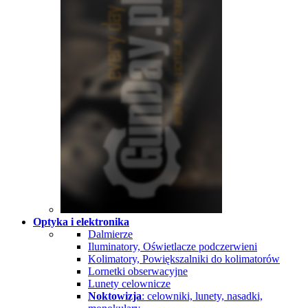
Optyka i elektronika
Dalmierze
Iluminatory, Oświetlacze podczerwieni
Kolimatory, Powiększalniki do kolimatorów
Lornetki obserwacyjne
Lunety celownicze
Noktowizja
: celowniki, lunety, nasadki,