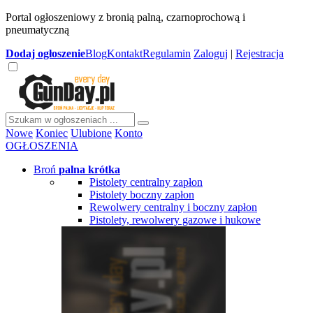
Portal ogłoszeniowy z bronią palną, czarnoprochową i
pneumatyczną
Dodaj
ogłoszenie
Blog
Kontakt
Regulamin
Zaloguj
|
Rejestracja
Nowe
Koniec
Ulubione
Konto
OGŁOSZENIA
Broń
palna krótka
Pistolety centralny zapłon
Pistolety boczny zapłon
Rewolwery centralny i boczny zapłon
Pistolety, rewolwery gazowe i hukowe