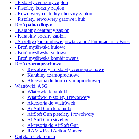
- Pistolety centralny zapłon
- Pistolety boczny zapłon
- Rewolwery
centralny i boczny zapłon
- Pistolety, rewolwery gazowe i huk.
Broń
palna długa:
- Karabiny centralny zapłon
- Karabiny boczny zapłon
- Strzelby gładkolufowe
powtarzalne / Pump-action / Bock
- Broń myśliwska kulowa
- Broń myśliwska śrutowa
- Broń myśliwska kombinowana
Broń
czarnoprochowa
Rewolwery i pistolety czarnoprochowe
Karabiny czarnoprochowe
Akcesoria do broni czarnoprochowej
Wiatrówki, ASG
Wiatrówki karabinki
Wiatrówki pistolety i rewolwery
Akcesoria do wiatrówek
AirSoft Gun karabinki
AirSoft Gun pistolety i rewolwery
AirSoft Gun strzelby
Akcesoria do AirSoft Gun
RAM - Real Action Marker
Optyka i elektronika