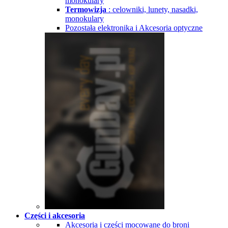
monokulary
Termowizja
: celowniki, lunety, nasadki,
monokulary
Pozostała elektronika i Akcesoria optyczne
Części i akcesoria
Akcesoria i części mocowane do broni