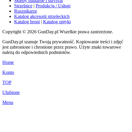
Sklepy militarne i survival
Strzelnice
|
Produkcja / Usługi
Rusznikarze
Katalog akcesorii strzeleckich
Katalog broni
|
Katalog optyki
Copyright © 2026 GunDay.pl Wszelkie prawa zastrzeżone.
GunDay.pl szanuje Twoją prywatność. Kopiowanie treści i zdjęć
jest zabronione i chronione przez prawo. Użyte znaki towarowe
należą do odpowiednich podmiotów.
Home
Konto
TOP
Ulubione
Menu