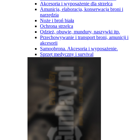
Akcesoria i wyposażenie dla strzelca
Amunicja, elaboracja, konserwacja broni i
narzędzia
Noże i broń biała
Ochrona strzelca
Odzież, obuwie, mundury, naszywki itp.
Przechowywanie i transport broni, amunicji i
akcesorii
Samoobrona. Akcesoria i wyposażenie.
Sprzęt medyczny i survival