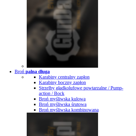
Broń
palna długa
Karabiny centralny zapłon
Karabiny boczny zapłon
Strzelby gładkolufowe powtarzalne / Pump-
action / Bock
Broń myśliwska kulowa
Broń myśliwska śrutowa
Broń myśliwska kombinowana