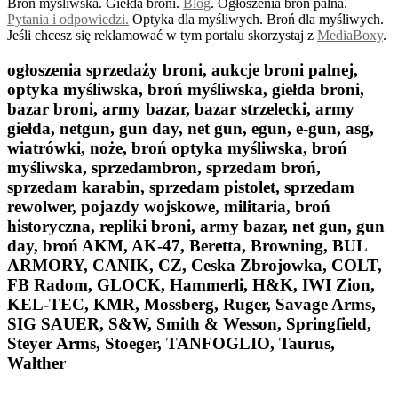
Broń myśliwska. Giełda broni.
B
log
. Ogłoszenia broń palna.
Pytania i odpowiedzi.
Optyka dla myśliwych. Broń dla myśliwych.
Jeśli chcesz się reklamować w tym portalu skorzystaj z
MediaBoxy
.
ogłoszenia sprzedaży broni, aukcje broni palnej,
optyka myśliwska, broń myśliwska, giełda broni,
bazar broni, army bazar, bazar strzelecki, army
giełda, netgun, gun day, net gun, egun, e-gun, asg,
wiatrówki, noże, broń optyka myśliwska, broń
myśliwska, sprzedambron, sprzedam broń,
sprzedam karabin, sprzedam pistolet, sprzedam
rewolwer, pojazdy wojskowe, militaria, broń
historyczna, repliki broni, army bazar, net gun, gun
day, broń AKM, AK-47, Beretta, Browning, BUL
ARMORY, CANIK, CZ, Ceska Zbrojowka, COLT,
FB Radom, GLOCK, Hammerli, H&K, IWI Zion,
KEL-TEC, KMR, Mossberg, Ruger, Savage Arms,
SIG SAUER, S&W, Smith & Wesson, Springfield,
Steyer Arms, Stoeger, TANFOGLIO, Taurus,
Walther