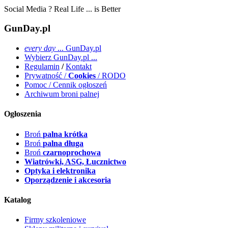
Social Media ? Real Life ... is Better
GunDay.pl
every day
... GunDay.pl
Wybierz GunDay.pl ...
Regulamin
/
Kontakt
Prywatność /
Cookies
/ RODO
Pomoc / Cennik ogłoszeń
Archiwum broni palnej
Ogłoszenia
Broń
palna krótka
Broń
palna długa
Broń
czarnoprochowa
Wiatrówki, ASG, Łucznictwo
Optyka i elektronika
Oporządzenie i akcesoria
Katalog
Firmy szkoleniowe