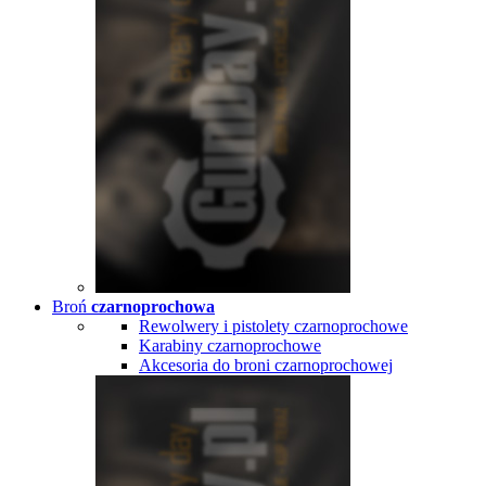
Broń
czarnoprochowa
Rewolwery i pistolety czarnoprochowe
Karabiny czarnoprochowe
Akcesoria do broni czarnoprochowej