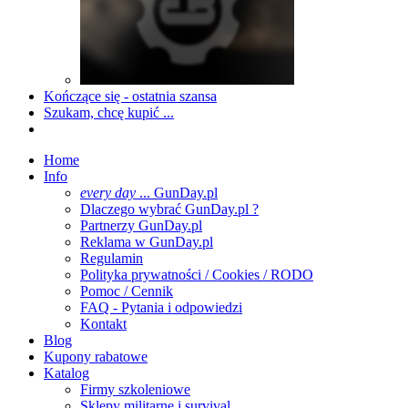
Kończące się - ostatnia szansa
Szukam, chcę kupić ...
Home
Info
every day
... GunDay.pl
Dlaczego wybrać GunDay.pl ?
Partnerzy GunDay.pl
Reklama w GunDay.pl
Regulamin
Polityka prywatności / Cookies / RODO
Pomoc / Cennik
FAQ - Pytania i odpowiedzi
Kontakt
Blog
Kupony rabatowe
Katalog
Firmy szkoleniowe
Sklepy militarne i survival