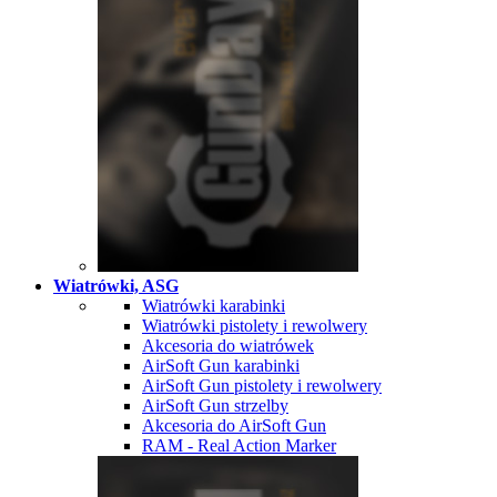
Wiatrówki, ASG
Wiatrówki karabinki
Wiatrówki pistolety i rewolwery
Akcesoria do wiatrówek
AirSoft Gun karabinki
AirSoft Gun pistolety i rewolwery
AirSoft Gun strzelby
Akcesoria do AirSoft Gun
RAM - Real Action Marker