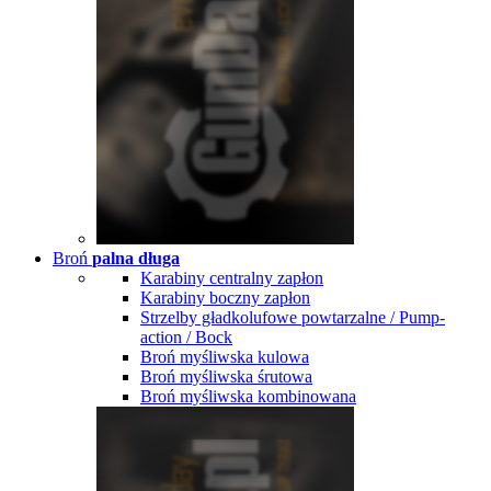
Broń
palna długa
Karabiny centralny zapłon
Karabiny boczny zapłon
Strzelby gładkolufowe powtarzalne / Pump-
action / Bock
Broń myśliwska kulowa
Broń myśliwska śrutowa
Broń myśliwska kombinowana