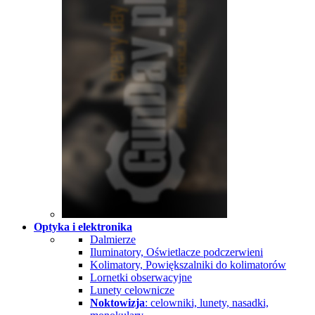
Optyka i elektronika
Dalmierze
Iluminatory, Oświetlacze podczerwieni
Kolimatory, Powiększalniki do kolimatorów
Lornetki obserwacyjne
Lunety celownicze
Noktowizja
: celowniki, lunety, nasadki,