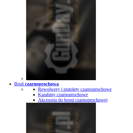
Broń
czarnoprochowa
Rewolwery i pistolety czarnoprochowe
Karabiny czarnoprochowe
Akcesoria do broni czarnoprochowej