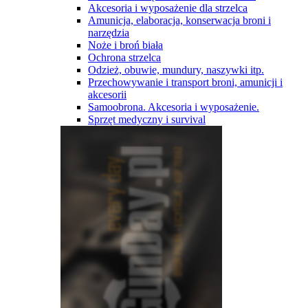
Akcesoria i wyposażenie dla strzelca
Amunicja, elaboracja, konserwacja broni i
narzędzia
Noże i broń biała
Ochrona strzelca
Odzież, obuwie, mundury, naszywki itp.
Przechowywanie i transport broni, amunicji i
akcesorii
Samoobrona. Akcesoria i wyposażenie.
Sprzęt medyczny i survival