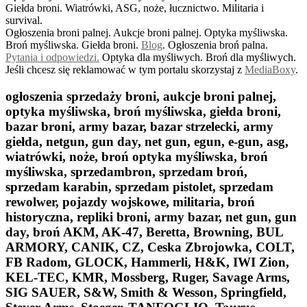
Giełda broni. Wiatrówki, ASG, noże, łucznictwo. Militaria i
survival.
Ogłoszenia broni palnej. Aukcje broni palnej. Optyka myśliwska.
Broń myśliwska. Giełda broni.
B
log
. Ogłoszenia broń palna.
Pytania i odpowiedzi.
Optyka dla myśliwych. Broń dla myśliwych.
Jeśli chcesz się reklamować w tym portalu skorzystaj z
MediaBoxy
.
ogłoszenia sprzedaży broni, aukcje broni palnej,
optyka myśliwska, broń myśliwska, giełda broni,
bazar broni, army bazar, bazar strzelecki, army
giełda, netgun, gun day, net gun, egun, e-gun, asg,
wiatrówki, noże, broń optyka myśliwska, broń
myśliwska, sprzedambron, sprzedam broń,
sprzedam karabin, sprzedam pistolet, sprzedam
rewolwer, pojazdy wojskowe, militaria, broń
historyczna, repliki broni, army bazar, net gun, gun
day, broń AKM, AK-47, Beretta, Browning, BUL
ARMORY, CANIK, CZ, Ceska Zbrojowka, COLT,
FB Radom, GLOCK, Hammerli, H&K, IWI Zion,
KEL-TEC, KMR, Mossberg, Ruger, Savage Arms,
SIG SAUER, S&W, Smith & Wesson, Springfield,