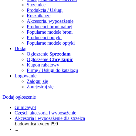
Strzelnice
Produkcja / Usługi
Rusznikarze
Akcesoria, wyposażenie
Producenci broni palnej
Popularne modele broni
Producenci optyki
Popularne modele optyki
Dodaj
Ogłoszenie
Sprzedam
Ogłoszenie
Chcę kupić
Kupon rabatowy
Firmę / Usługi do katalogu
Logowanie
Zaloguj się
Zarejestruj się
Dodaj ogłoszenie
GunDay.pl
Części, akcesoria i wyposażenie
Akcesoria i wyposażenie dla strzelca
Ładownica kydex P99
...