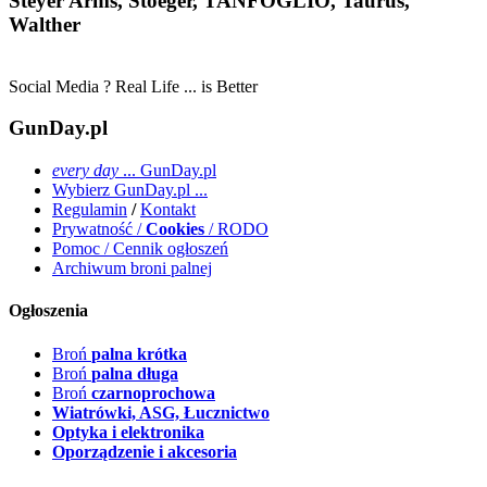
Steyer Arms, Stoeger, TANFOGLIO, Taurus,
Walther
Social Media ? Real Life ... is Better
GunDay.pl
every day
... GunDay.pl
Wybierz GunDay.pl ...
Regulamin
/
Kontakt
Prywatność /
Cookies
/ RODO
Pomoc / Cennik ogłoszeń
Archiwum broni palnej
Ogłoszenia
Broń
palna krótka
Broń
palna długa
Broń
czarnoprochowa
Wiatrówki, ASG, Łucznictwo
Optyka i elektronika
Oporządzenie i akcesoria