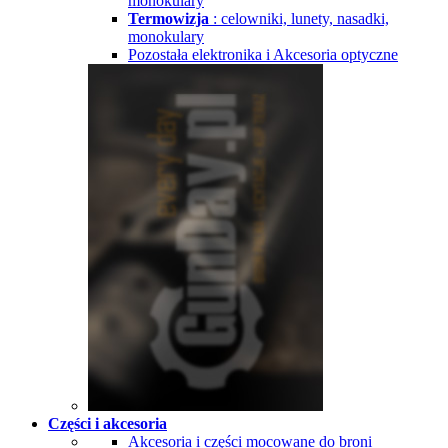
monokulary
Termowizja
: celowniki, lunety, nasadki,
monokulary
Pozostała elektronika i Akcesoria optyczne
Części i akcesoria
Akcesoria i części mocowane do broni