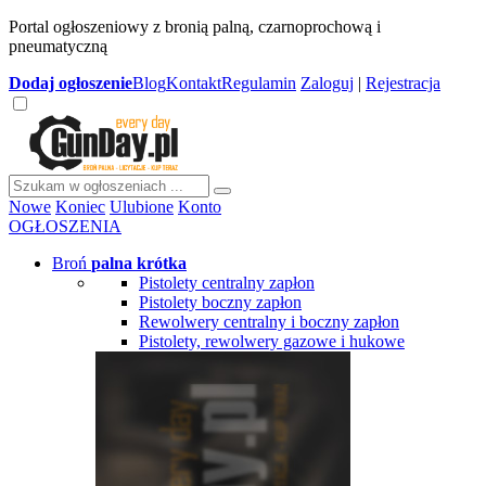
Portal ogłoszeniowy z bronią palną, czarnoprochową i
pneumatyczną
Dodaj
ogłoszenie
Blog
Kontakt
Regulamin
Zaloguj
|
Rejestracja
Nowe
Koniec
Ulubione
Konto
OGŁOSZENIA
Broń
palna krótka
Pistolety centralny zapłon
Pistolety boczny zapłon
Rewolwery centralny i boczny zapłon
Pistolety, rewolwery gazowe i hukowe