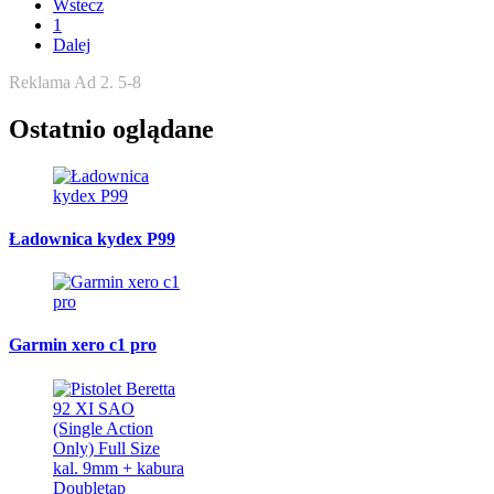
Wstecz
1
Dalej
Reklama Ad 2. 5-8
Ostatnio oglądane
Ładownica kydex P99
Garmin xero c1 pro