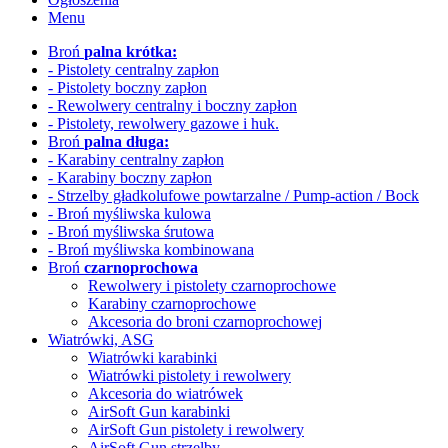
Menu
Broń
palna krótka:
- Pistolety centralny zapłon
- Pistolety boczny zapłon
- Rewolwery
centralny i boczny zapłon
- Pistolety, rewolwery gazowe i huk.
Broń
palna długa:
- Karabiny centralny zapłon
- Karabiny boczny zapłon
- Strzelby gładkolufowe
powtarzalne / Pump-action / Bock
- Broń myśliwska kulowa
- Broń myśliwska śrutowa
- Broń myśliwska kombinowana
Broń
czarnoprochowa
Rewolwery i pistolety czarnoprochowe
Karabiny czarnoprochowe
Akcesoria do broni czarnoprochowej
Wiatrówki, ASG
Wiatrówki karabinki
Wiatrówki pistolety i rewolwery
Akcesoria do wiatrówek
AirSoft Gun karabinki
AirSoft Gun pistolety i rewolwery
AirSoft Gun strzelby