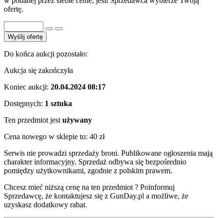
w podanej przez siebie cenie, jeśli Sprzedawca wybierze Twoją
ofertę.
Wyślij ofertę
Do końca aukcji pozostało:
Aukcja się zakończyła
Koniec aukcji:
20.04.2024 08:17
Dostępnych:
1 sztuka
Ten przedmiot jest
używany
Cena nowego w sklepie to:
40 zł
Serwis nie prowadzi sprzedaży broni. Publikowane ogłoszenia mają
charakter informacyjny. Sprzedaż odbywa się bezpośrednio
pomiędzy użytkownikami, zgodnie z polskim prawem.
Chcesz mieć niższą cenę na ten przedmiot ? Poinformuj
Sprzedawcę, że kontaktujesz się z GunDay.pl a możliwe, że
uzyskasz dodatkowy rabat.