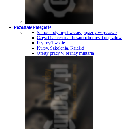
Pozostałe kategorie
Samochody myśliwskie, pojazdy wojskowe
Części i akcesoria do samochodów i pojazdów
Psy myśliwskie
Kursy, Szkolenia, Książki
Oferty pracy w branży militaria