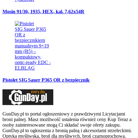
Mosin 91/30, 1935, HEX, kal. 7,62x54R
Pistolet SIG Sauer P365 OR z bezpiecznik
GunDay.pl to portal ogłoszeniowy z prawdziwymi Licytacjami
broni palnej. Masz możliwość ustalenia również ceny Kup Teraz a
osoby zainteresowane mogą Ci składać swoje oferty zakupu.
GunDay.pl to ogłoszenia z bronią palną i akcesoriami strzeleckimi.
Optyka myśliwska, broń dla myśliwych, broń czarnoprochowa.