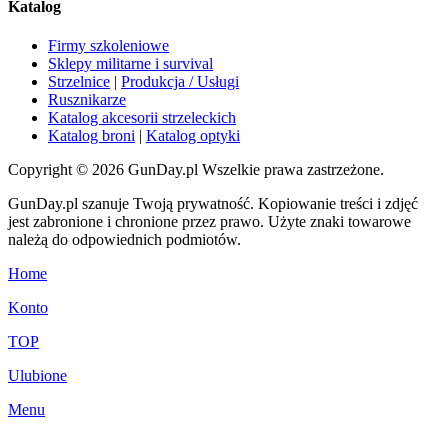
Katalog
Firmy szkoleniowe
Sklepy militarne i survival
Strzelnice
|
Produkcja / Usługi
Rusznikarze
Katalog akcesorii strzeleckich
Katalog broni
|
Katalog optyki
Copyright © 2026 GunDay.pl Wszelkie prawa zastrzeżone.
GunDay.pl szanuje Twoją prywatność. Kopiowanie treści i zdjęć
jest zabronione i chronione przez prawo. Użyte znaki towarowe
należą do odpowiednich podmiotów.
Home
Konto
TOP
Ulubione
Menu