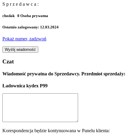
S p r z e d a w c a :
chodak
0
Osoba prywatna
Ostatnio zalogowany: 12.03.2024
Pokaż numer, zadzwoń
Wyślij wiadomość
Czat
Wiadomość prywatna do Sprzedawcy. Przedmiot sprzedaży:
Ładownica kydex P99
Korespondencja będzie kontynuowana w Panelu klienta: