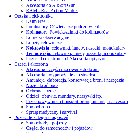
Akcesoria do AirSoft Gun
RAM - Real Action Marker
Optyka i elektronika
Dalmierze
Iluminatory, Oświetlacze
podczerwieni
Kolimatory, Powiększalniki
do kolimatorów
Lornetki obserwacyjne
Lunety celownicze
Noktowizja
: celowniki, lunety, nasadki, monokulary
Termowizja
: celowniki, lunety, nasadki, monokulary
Pozostała elektronika i Akcesoria
optyczne
Części i akcesoria
Akcesoria i części mocowane do broni
Akcesoria i wyposażenie dla strzelca
Amunicja, elaboracja, konserwacja broni i narzędzia
Noże i broń biała
Ochrona strzelca
Odzież, obuwie, mundury, naszywki itp.
Przechowywanie i transport broni, amunicji i akcesorii
Samoobrona
Sprzęt medyczny i survival
Pozostałe kategorie ogłoszeń
Samochody i pojazdy
Części do samochodów i pojazdów