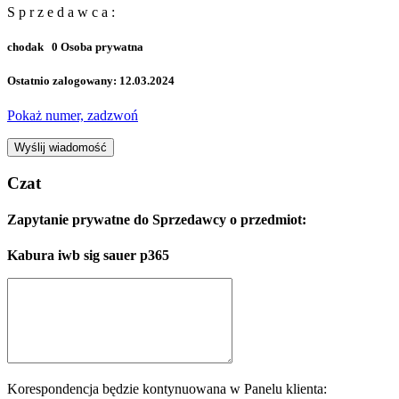
S p r z e d a w c a :
chodak
0
Osoba prywatna
Ostatnio zalogowany: 12.03.2024
Pokaż numer, zadzwoń
Wyślij wiadomość
Czat
Zapytanie prywatne do Sprzedawcy o przedmiot:
Kabura iwb sig sauer p365
Korespondencja będzie kontynuowana w Panelu klienta: