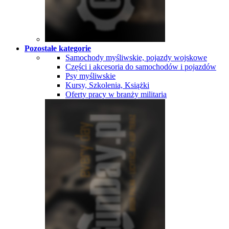
Pozostałe kategorie
Samochody myśliwskie, pojazdy wojskowe
Części i akcesoria do samochodów i pojazdów
Psy myśliwskie
Kursy, Szkolenia, Książki
Oferty pracy w branży militaria