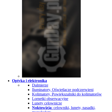
Optyka i elektronika
Dalmierze
Iluminatory, Oświetlacze podczerwieni
Kolimatory, Powiększalniki do kolimatorów
Lornetki obserwacyjne
Lunety celownicze
Noktowizja
: celowniki, lunety, nasadki,