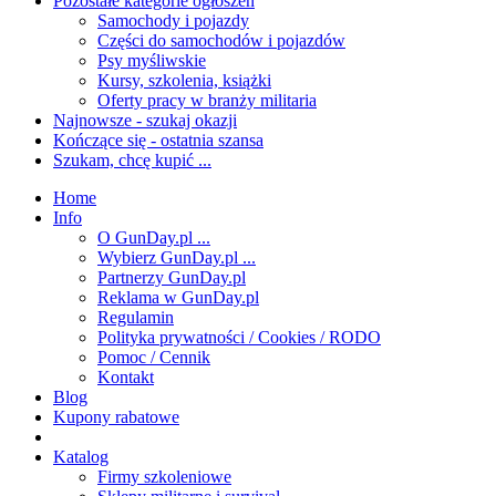
Pozostałe kategorie ogłoszeń
Samochody i pojazdy
Części do samochodów i pojazdów
Psy myśliwskie
Kursy, szkolenia, książki
Oferty pracy w branży militaria
Najnowsze - szukaj okazji
Kończące się - ostatnia szansa
Szukam, chcę kupić ...
Home
Info
O GunDay.pl ...
Wybierz GunDay.pl ...
Partnerzy GunDay.pl
Reklama w GunDay.pl
Regulamin
Polityka prywatności / Cookies / RODO
Pomoc / Cennik
Kontakt
Blog
Kupony rabatowe
Katalog
Firmy szkoleniowe