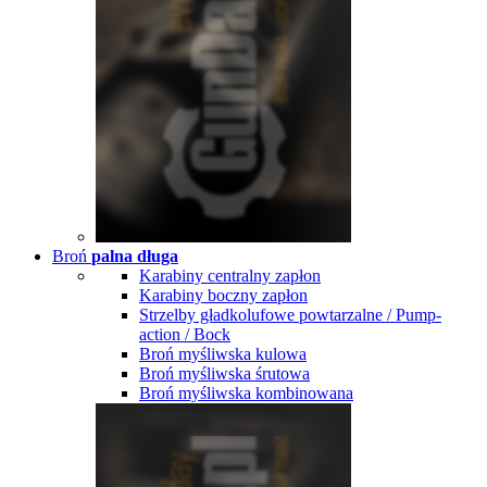
Broń
palna długa
Karabiny centralny zapłon
Karabiny boczny zapłon
Strzelby gładkolufowe powtarzalne / Pump-
action / Bock
Broń myśliwska kulowa
Broń myśliwska śrutowa
Broń myśliwska kombinowana