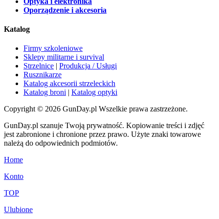
Optyka i elektronika
Oporządzenie i akcesoria
Katalog
Firmy szkoleniowe
Sklepy militarne i survival
Strzelnice
|
Produkcja / Usługi
Rusznikarze
Katalog akcesorii strzeleckich
Katalog broni
|
Katalog optyki
Copyright © 2026 GunDay.pl Wszelkie prawa zastrzeżone.
GunDay.pl szanuje Twoją prywatność. Kopiowanie treści i zdjęć
jest zabronione i chronione przez prawo. Użyte znaki towarowe
należą do odpowiednich podmiotów.
Home
Konto
TOP
Ulubione