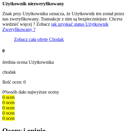
Użytkownik niezweryfikowany
Znak
przy Użytkowniku oznacza, że Użytkownik ten został przez
nas zweryfikowany. Transakcje z nim są bezpieczniejsze. Chcesz
wiedzieć więcej ? Zobacz
jak uzyskać status Użytkownik
Zweryfikowany ?
Zobacz całą ofertę
Chodak
0
średnia ocena Użytkownika
chodak
Ilość ocen: 0
0%
osób dało najwyższe oceny
0 ocen
0 ocen
0 ocen
0 ocen
0 ocen
Oceny i opinie