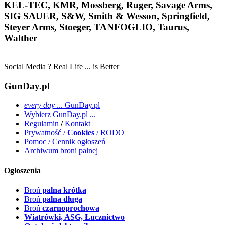
KEL-TEC, KMR, Mossberg, Ruger, Savage Arms,
SIG SAUER, S&W, Smith & Wesson, Springfield,
Steyer Arms, Stoeger, TANFOGLIO, Taurus,
Walther
Social Media ? Real Life ... is Better
GunDay.pl
every day
... GunDay.pl
Wybierz GunDay.pl ...
Regulamin
/
Kontakt
Prywatność /
Cookies
/ RODO
Pomoc / Cennik ogłoszeń
Archiwum broni palnej
Ogłoszenia
Broń
palna krótka
Broń
palna długa
Broń
czarnoprochowa
Wiatrówki, ASG, Łucznictwo