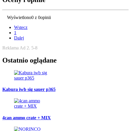
Wyświetlono
0 z 0
opinii
Wstecz
1
Dalej
Reklama Ad 2. 5-8
Ostatnio oglądane
Kabura iwb sig sauer p365
4can ammo crate + MIX