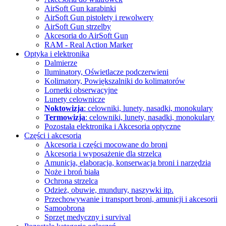
AirSoft Gun karabinki
AirSoft Gun pistolety i rewolwery
AirSoft Gun strzelby
Akcesoria do AirSoft Gun
RAM - Real Action Marker
Optyka i elektronika
Dalmierze
Iluminatory, Oświetlacze
podczerwieni
Kolimatory, Powiększalniki
do kolimatorów
Lornetki obserwacyjne
Lunety celownicze
Noktowizja
: celowniki, lunety, nasadki, monokulary
Termowizja
: celowniki, lunety, nasadki, monokulary
Pozostała elektronika i Akcesoria
optyczne
Części i akcesoria
Akcesoria i części mocowane do broni
Akcesoria i wyposażenie dla strzelca
Amunicja, elaboracja, konserwacja broni i narzędzia
Noże i broń biała
Ochrona strzelca
Odzież, obuwie, mundury, naszywki itp.
Przechowywanie i transport broni, amunicji i akcesorii
Samoobrona
Sprzęt medyczny i survival