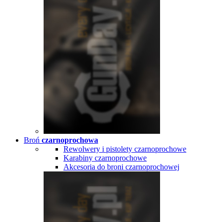
Broń
czarnoprochowa
Rewolwery i pistolety czarnoprochowe
Karabiny czarnoprochowe
Akcesoria do broni czarnoprochowej