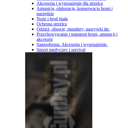
Akcesoria i wyposażenie dla strzelca
Amunicja, elaboracja, konserwacja broni i
narzędzia
Noże i broń biała
Ochrona strzelca
Odzież, obuwie, mundury, naszywki itp.
Przechowywanie i transport broni, amunicji i
akcesorii
Samoobrona. Akcesoria i wyposażenie.
Sprzęt medyczny i survival