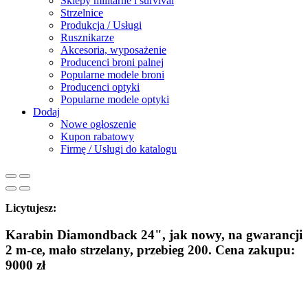
Sklepy militarne i survival
Strzelnice
Produkcja / Usługi
Rusznikarze
Akcesoria, wyposażenie
Producenci broni palnej
Popularne modele broni
Producenci optyki
Popularne modele optyki
Dodaj
Nowe ogłoszenie
Kupon rabatowy
Firmę / Usługi do katalogu
Licytujesz:
Karabin Diamondback 24", jak nowy, na gwarancji
2 m-ce, mało strzelany, przebieg 200. Cena zakupu:
9000 zł