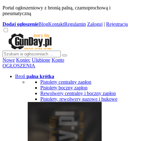
Portal ogłoszeniowy z bronią palną, czarnoprochową i
pneumatyczną
Dodaj
ogłoszenie
Blog
Kontakt
Regulamin
Zaloguj
|
Rejestracja
Nowe
Koniec
Ulubione
Konto
OGŁOSZENIA
Broń
palna krótka
Pistolety centralny zapłon
Pistolety boczny zapłon
Rewolwery centralny i boczny zapłon
Pistolety, rewolwery gazowe i hukowe