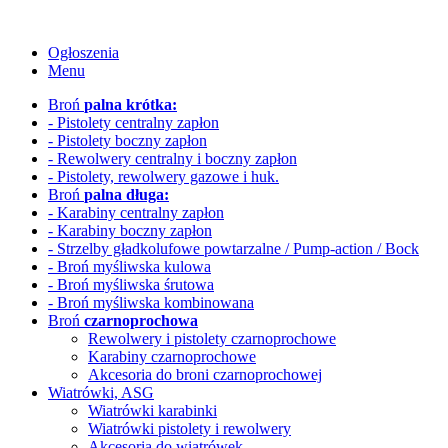
Ogłoszenia
Menu
Broń
palna krótka:
- Pistolety centralny zapłon
- Pistolety boczny zapłon
- Rewolwery
centralny i boczny zapłon
- Pistolety, rewolwery gazowe i huk.
Broń
palna długa:
- Karabiny centralny zapłon
- Karabiny boczny zapłon
- Strzelby gładkolufowe
powtarzalne / Pump-action / Bock
- Broń myśliwska kulowa
- Broń myśliwska śrutowa
- Broń myśliwska kombinowana
Broń
czarnoprochowa
Rewolwery i pistolety czarnoprochowe
Karabiny czarnoprochowe
Akcesoria do broni czarnoprochowej
Wiatrówki, ASG
Wiatrówki karabinki
Wiatrówki pistolety i rewolwery
Akcesoria do wiatrówek