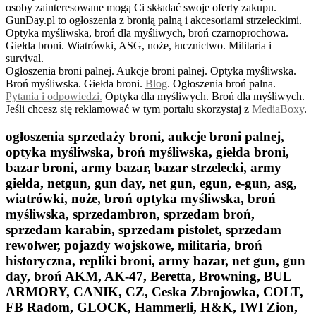
osoby zainteresowane mogą Ci składać swoje oferty zakupu.
GunDay.pl to ogłoszenia z bronią palną i akcesoriami strzeleckimi.
Optyka myśliwska, broń dla myśliwych, broń czarnoprochowa.
Giełda broni. Wiatrówki, ASG, noże, łucznictwo. Militaria i
survival.
Ogłoszenia broni palnej. Aukcje broni palnej. Optyka myśliwska.
Broń myśliwska. Giełda broni.
B
log
. Ogłoszenia broń palna.
Pytania i odpowiedzi.
Optyka dla myśliwych. Broń dla myśliwych.
Jeśli chcesz się reklamować w tym portalu skorzystaj z
MediaBoxy
.
ogłoszenia sprzedaży broni, aukcje broni palnej,
optyka myśliwska, broń myśliwska, giełda broni,
bazar broni, army bazar, bazar strzelecki, army
giełda, netgun, gun day, net gun, egun, e-gun, asg,
wiatrówki, noże, broń optyka myśliwska, broń
myśliwska, sprzedambron, sprzedam broń,
sprzedam karabin, sprzedam pistolet, sprzedam
rewolwer, pojazdy wojskowe, militaria, broń
historyczna, repliki broni, army bazar, net gun, gun
day, broń AKM, AK-47, Beretta, Browning, BUL
ARMORY, CANIK, CZ, Ceska Zbrojowka, COLT,
FB Radom, GLOCK, Hammerli, H&K, IWI Zion,