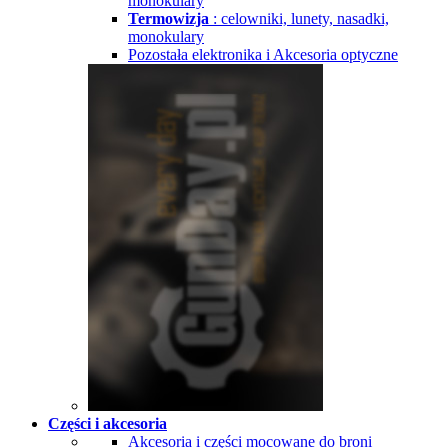
monokulary
Termowizja
: celowniki, lunety, nasadki,
monokulary
Pozostała elektronika i Akcesoria optyczne
Części i akcesoria
Akcesoria i części mocowane do broni