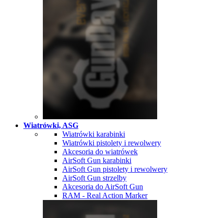
Wiatrówki, ASG
Wiatrówki karabinki
Wiatrówki pistolety i rewolwery
Akcesoria do wiatrówek
AirSoft Gun karabinki
AirSoft Gun pistolety i rewolwery
AirSoft Gun strzelby
Akcesoria do AirSoft Gun
RAM - Real Action Marker