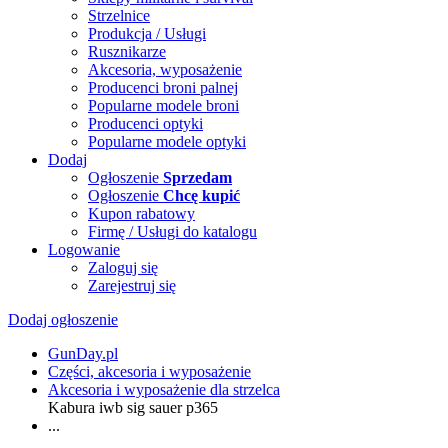
Strzelnice
Produkcja / Usługi
Rusznikarze
Akcesoria, wyposażenie
Producenci broni palnej
Popularne modele broni
Producenci optyki
Popularne modele optyki
Dodaj
Ogłoszenie
Sprzedam
Ogłoszenie
Chcę kupić
Kupon rabatowy
Firmę / Usługi do katalogu
Logowanie
Zaloguj się
Zarejestruj się
Dodaj ogłoszenie
GunDay.pl
Części, akcesoria i wyposażenie
Akcesoria i wyposażenie dla strzelca
Kabura iwb sig sauer p365
...