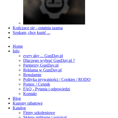
Kończące się - ostatnia szansa
Szukam, chcę kupić ...
Home
Info
every day
... GunDay.pl
Dlaczego wybrać GunDay.pl ?
Partnerzy GunDay.pl
Reklama w GunDay.pl
Regulamin
Polityka prywatności / Cookies / RODO
Pomoc / Cennik
FAQ - Pytania i odpowiedzi
Kontakt
Blog
Kupony rabatowe
Katalog
Firmy szkoleniowe
Sklepy militarne i survival