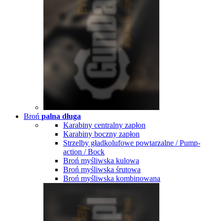
Broń
palna długa
Karabiny centralny zapłon
Karabiny boczny zapłon
Strzelby gładkolufowe powtarzalne / Pump-
action / Bock
Broń myśliwska kulowa
Broń myśliwska śrutowa
Broń myśliwska kombinowana