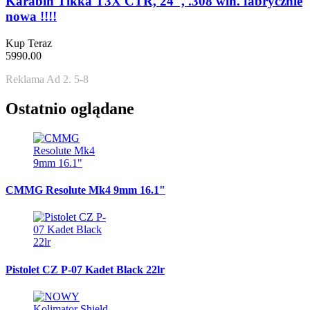
Karabin Tikka T3X CTR, 24", .308 win. fabrycznie
nowa !!!!
Kup Teraz
5990.00
Reklama Ad 2. 5-8
Ostatnio oglądane
CMMG Resolute Mk4 9mm 16.1"
Pistolet CZ P-07 Kadet Black 22lr