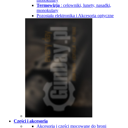
monokulary
Termowizja
: celowniki, lunety, nasadki,
monokulary
Pozostała elektronika i Akcesoria optyczne
Części i akcesoria
Akcesoria i części mocowane do broni