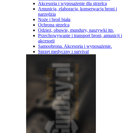
Akcesoria i wyposażenie dla strzelca
Amunicja, elaboracja, konserwacja broni i
narzędzia
Noże i broń biała
Ochrona strzelca
Odzież, obuwie, mundury, naszywki itp.
Przechowywanie i transport broni, amunicji i
akcesorii
Samoobrona. Akcesoria i wyposażenie.
Sprzęt medyczny i survival