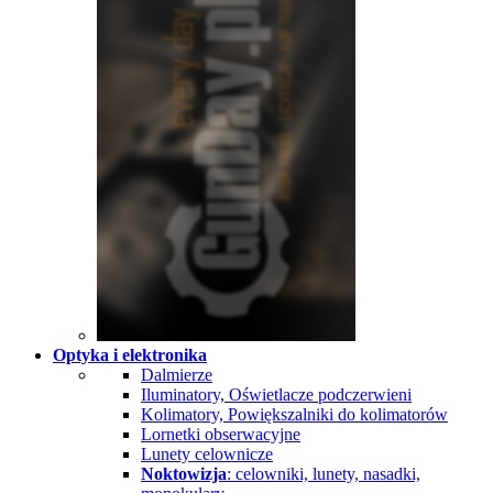
Optyka i elektronika
Dalmierze
Iluminatory, Oświetlacze podczerwieni
Kolimatory, Powiększalniki do kolimatorów
Lornetki obserwacyjne
Lunety celownicze
Noktowizja
: celowniki, lunety, nasadki,