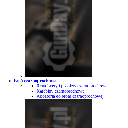
Broń
czarnoprochowa
Rewolwery i pistolety czarnoprochowe
Karabiny czarnoprochowe
Akcesoria do broni czarnoprochowej