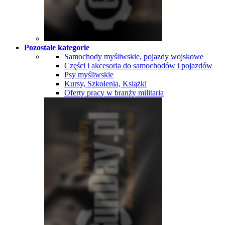
Pozostałe kategorie
Samochody myśliwskie, pojazdy wojskowe
Części i akcesoria do samochodów i pojazdów
Psy myśliwskie
Kursy, Szkolenia, Książki
Oferty pracy w branży militaria