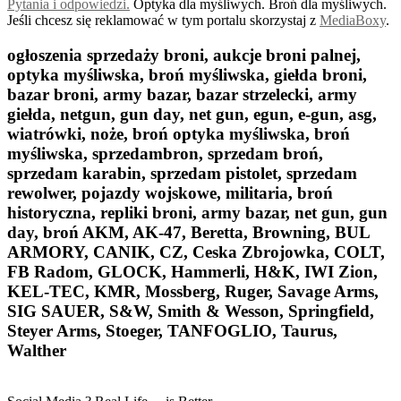
Pytania i odpowiedzi.
Optyka dla myśliwych. Broń dla myśliwych.
Jeśli chcesz się reklamować w tym portalu skorzystaj z
MediaBoxy
.
ogłoszenia sprzedaży broni, aukcje broni palnej,
optyka myśliwska, broń myśliwska, giełda broni,
bazar broni, army bazar, bazar strzelecki, army
giełda, netgun, gun day, net gun, egun, e-gun, asg,
wiatrówki, noże, broń optyka myśliwska, broń
myśliwska, sprzedambron, sprzedam broń,
sprzedam karabin, sprzedam pistolet, sprzedam
rewolwer, pojazdy wojskowe, militaria, broń
historyczna, repliki broni, army bazar, net gun, gun
day, broń AKM, AK-47, Beretta, Browning, BUL
ARMORY, CANIK, CZ, Ceska Zbrojowka, COLT,
FB Radom, GLOCK, Hammerli, H&K, IWI Zion,
KEL-TEC, KMR, Mossberg, Ruger, Savage Arms,
SIG SAUER, S&W, Smith & Wesson, Springfield,
Steyer Arms, Stoeger, TANFOGLIO, Taurus,
Walther