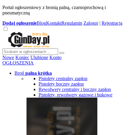
Portal ogłoszeniowy z bronią palną, czarnoprochową i
pneumatyczną
Dodaj
ogłoszenie
Blog
Kontakt
Regulamin
Zaloguj
|
Rejestracja
Nowe
Koniec
Ulubione
Konto
OGŁOSZENIA
Broń
palna krótka
Pistolety centralny zapłon
Pistolety boczny zapłon
Rewolwery centralny i boczny zapłon
Pistolety, rewolwery gazowe i hukowe