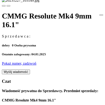
CMMG Resolute Mk4 9mm
16.1"
S p r z e d a w c a :
dobry
0
Osoba prywatna
Ostatnio zalogowany: 04.01.2025
Pokaż numer, zadzwoń
Wyślij wiadomość
Czat
Wiadomość prywatna do Sprzedawcy. Przedmiot sprzedaży:
CMMG Resolute Mk4 9mm 16.1"