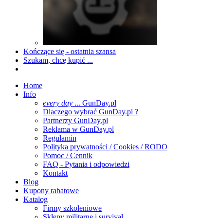
Kończące się - ostatnia szansa
Szukam, chcę kupić ...
Home
Info
every day
... GunDay.pl
Dlaczego wybrać GunDay.pl ?
Partnerzy GunDay.pl
Reklama w GunDay.pl
Regulamin
Polityka prywatności / Cookies / RODO
Pomoc / Cennik
FAQ - Pytania i odpowiedzi
Kontakt
Blog
Kupony rabatowe
Katalog
Firmy szkoleniowe
Sklepy militarne i survival