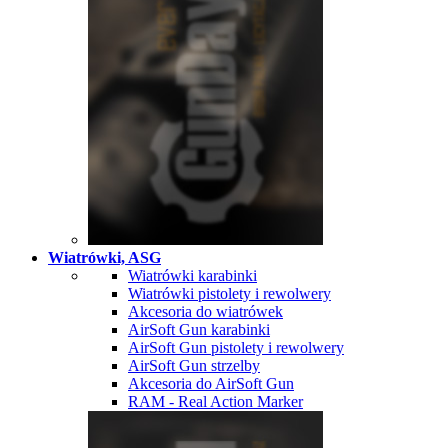
Wiatrówki, ASG
Wiatrówki karabinki
Wiatrówki pistolety i rewolwery
Akcesoria do wiatrówek
AirSoft Gun karabinki
AirSoft Gun pistolety i rewolwery
AirSoft Gun strzelby
Akcesoria do AirSoft Gun
RAM - Real Action Marker