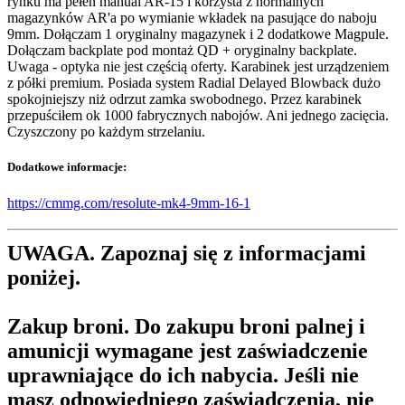
rynku ma pełen manual AR-15 i korzysta z normalnych
magazynków AR'a po wymianie wkładek na pasujące do naboju
9mm. Dołączam 1 oryginalny magazynek i 2 dodatkowe Magpule.
Dołączam backplate pod montaż QD + oryginalny backplate.
Uwaga - optyka nie jest częścią oferty. Karabinek jest urządzeniem
z półki premium. Posiada system Radial Delayed Blowback dużo
spokojniejszy niż odrzut zamka swobodnego. Przez karabinek
przepuściłem ok 1000 fabrycznych nabojów. Ani jednego zacięcia.
Czyszczony po każdym strzelaniu.
Dodatkowe informacje:
https://cmmg.com/resolute-mk4-9mm-16-1
UWAGA. Zapoznaj się z informacjami
poniżej.
Zakup broni.
Do zakupu broni palnej i
amunicji wymagane jest zaświadczenie
uprawniające do ich nabycia. Jeśli nie
masz odpowiedniego zaświadczenia, nie