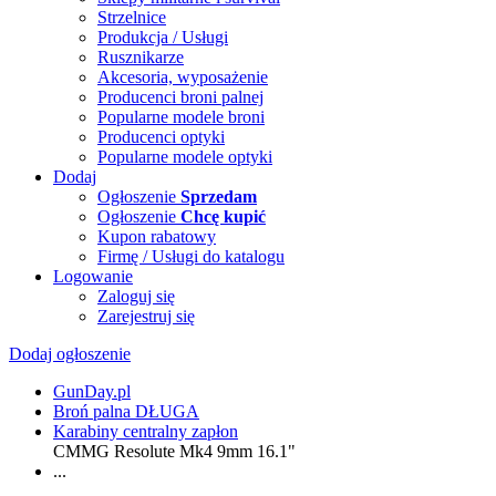
Strzelnice
Produkcja / Usługi
Rusznikarze
Akcesoria, wyposażenie
Producenci broni palnej
Popularne modele broni
Producenci optyki
Popularne modele optyki
Dodaj
Ogłoszenie
Sprzedam
Ogłoszenie
Chcę kupić
Kupon rabatowy
Firmę / Usługi do katalogu
Logowanie
Zaloguj się
Zarejestruj się
Dodaj ogłoszenie
GunDay.pl
Broń palna DŁUGA
Karabiny centralny zapłon
CMMG Resolute Mk4 9mm 16.1"
...