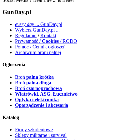
Social Media ? Real Life ... is Better
GunDay.pl
every day
... GunDay.pl
Wybierz GunDay.pl ...
Regulamin
/
Kontakt
Prywatność /
Cookies
/ RODO
Pomoc / Cennik ogłoszeń
Archiwum broni palnej
Ogłoszenia
Broń
palna krótka
Broń
palna długa
Broń
czarnoprochowa
Wiatrówki, ASG, Łucznictwo
Optyka i elektronika
Oporządzenie i akcesoria
Katalog
Firmy szkoleniowe
Sklepy militarne i survival