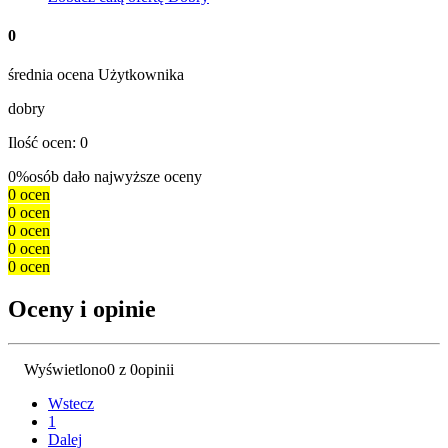
0
średnia ocena Użytkownika
dobry
Ilość ocen: 0
0%
osób dało najwyższe oceny
0 ocen
0 ocen
0 ocen
0 ocen
0 ocen
Oceny i opinie
Wyświetlono
0 z 0
opinii
Wstecz
1
Dalej