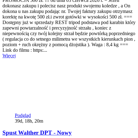
PROMOCJA 500 zł. !!! od dnia 03 czerwca 2026 r. = Jeżeli
dokonasz zakupu i polecisz nasz produkt swojemu koledze , a On
dokona u nas zakupu podając nr. Twojej faktury zakupu otrzymasz
korektę na kwotę 500 zł.i zwrot gotówki w wysokości 500 zł. ===
Dostępny już w sprzedaży REST tripod podstawa pod karabin który
zapewni powtarzalność i precyzyjność strzału , koniec z
niepewnością czy twój kolejny strzał będzie powtórką poprzedniego
( regulacja co do setnego milimetra we wszystkich kierunkach pion ,
poziom + ruch okrężny z pomocą dżojstika ). Waga : 8,4 kg ===
Link do filmu : https:...
Więcej
Podgląd
39d, 18h, 20m
Spust Walther DPT - Nowy