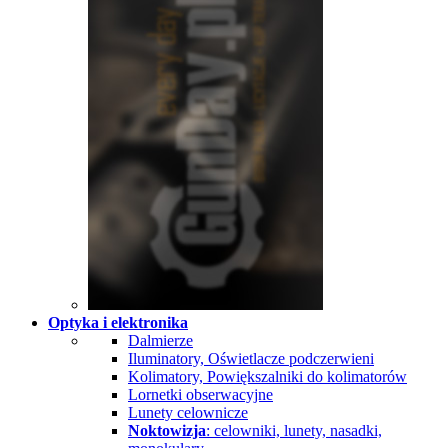
Optyka i elektronika
Dalmierze
Iluminatory, Oświetlacze podczerwieni
Kolimatory, Powiększalniki do kolimatorów
Lornetki obserwacyjne
Lunety celownicze
Noktowizja
: celowniki, lunety, nasadki,