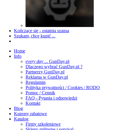
Kończące się - ostatnia szansa
Szukam, chcę kupić ...
Home
Info
every day
... GunDay.pl
Dlaczego wybrać GunDay.pl ?
Partnerzy GunDay.pl
Reklama w GunDay.pl
Regulamin
Polityka prywatności / Cookies / RODO
Pomoc / Cennik
FAQ - Pytania i odpowiedzi
Kontakt
Blog
Kupony rabatowe
Katalog
Firmy szkoleniowe
Sklepy militarne i survival