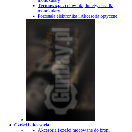
monokulary
Termowizja
: celowniki, lunety, nasadki,
monokulary
Pozostała elektronika i Akcesoria optyczne
Części i akcesoria
Akcesoria i części mocowane do broni