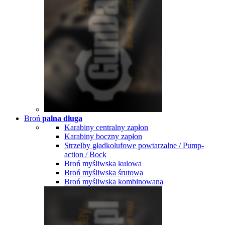
Broń
palna długa
Karabiny centralny zapłon
Karabiny boczny zapłon
Strzelby gładkolufowe powtarzalne / Pump-
action / Bock
Broń myśliwska kulowa
Broń myśliwska śrutowa
Broń myśliwska kombinowana