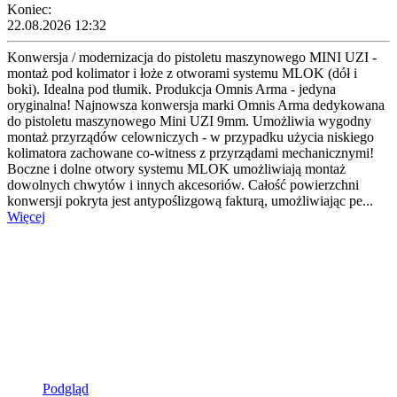
Koniec:
22.08.2026 12:32
Konwersja / modernizacja do pistoletu maszynowego MINI UZI -
montaż pod kolimator i łoże z otworami systemu MLOK (dół i
boki). Idealna pod tłumik. Produkcja Omnis Arma - jedyna
oryginalna! Najnowsza konwersja marki Omnis Arma dedykowana
do pistoletu maszynowego Mini UZI 9mm. Umożliwia wygodny
montaż przyrządów celowniczych - w przypadku użycia niskiego
kolimatora zachowane co-witness z przyrządami mechanicznymi!
Boczne i dolne otwory systemu MLOK umożliwiają montaż
dowolnych chwytów i innych akcesoriów. Całość powierzchni
konwersji pokryta jest antypoślizgową fakturą, umożliwiając pe...
Więcej
Podgląd