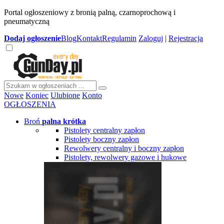
Portal ogłoszeniowy z bronią palną, czarnoprochową i
pneumatyczną
Dodaj
ogłoszenie
Blog
Kontakt
Regulamin
Zaloguj
|
Rejestracja
Nowe
Koniec
Ulubione
Konto
OGŁOSZENIA
Broń
palna krótka
Pistolety centralny zapłon
Pistolety boczny zapłon
Rewolwery centralny i boczny zapłon
Pistolety, rewolwery gazowe i hukowe