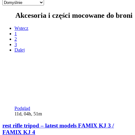
Akcesoria i części mocowane do broni
Wstecz
1
2
3
Dalej
Podgląd
11d, 04h, 51m
rest rifle tripod – latest models FAMIX KJ 3 /
FAMIX KJ 4