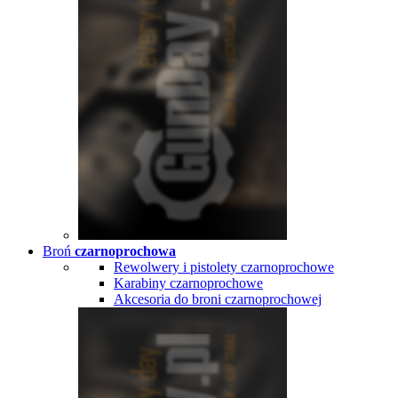
Broń
czarnoprochowa
Rewolwery i pistolety czarnoprochowe
Karabiny czarnoprochowe
Akcesoria do broni czarnoprochowej