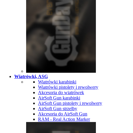
Wiatrówki, ASG
Wiatrówki karabinki
Wiatrówki pistolety i rewolwery
Akcesoria do wiatrówek
AirSoft Gun karabinki
AirSoft Gun pistolety i rewolwery
AirSoft Gun strzelby
Akcesoria do AirSoft Gun
RAM - Real Action Marker