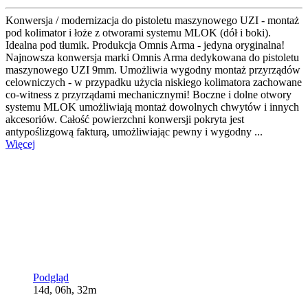
Konwersja / modernizacja do pistoletu maszynowego UZI - montaż
pod kolimator i łoże z otworami systemu MLOK (dół i boki).
Idealna pod tłumik. Produkcja Omnis Arma - jedyna oryginalna!
Najnowsza konwersja marki Omnis Arma dedykowana do pistoletu
maszynowego UZI 9mm. Umożliwia wygodny montaż przyrządów
celowniczych - w przypadku użycia niskiego kolimatora zachowane
co-witness z przyrządami mechanicznymi! Boczne i dolne otwory
systemu MLOK umożliwiają montaż dowolnych chwytów i innych
akcesoriów. Całość powierzchni konwersji pokryta jest
antypoślizgową fakturą, umożliwiając pewny i wygodny ...
Więcej
Podgląd
14d, 06h, 32m