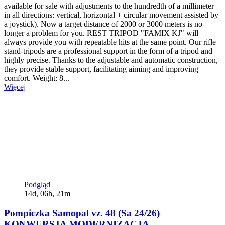
available for sale with adjustments to the hundredth of a millimeter
in all directions: vertical, horizontal + circular movement assisted by
a joystick). Now a target distance of 2000 or 3000 meters is no
longer a problem for you. REST TRIPOD "FAMIX KJ" will
always provide you with repeatable hits at the same point. Our rifle
stand-tripods are a professional support in the form of a tripod and
highly precise. Thanks to the adjustable and automatic construction,
they provide stable support, facilitating aiming and improving
comfort. Weight: 8...
Więcej
Podgląd
14d, 06h, 21m
Pompiczka Samopal vz. 48 (Sa 24/26)
KONWERSJA MODERNIZACJA