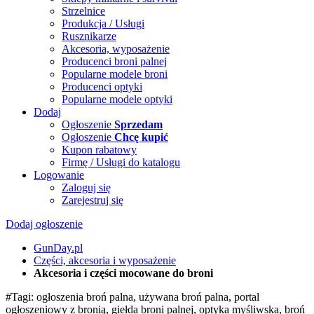
Strzelnice
Produkcja / Usługi
Rusznikarze
Akcesoria, wyposażenie
Producenci broni palnej
Popularne modele broni
Producenci optyki
Popularne modele optyki
Dodaj
Ogłoszenie
Sprzedam
Ogłoszenie
Chcę kupić
Kupon rabatowy
Firmę / Usługi do katalogu
Logowanie
Zaloguj się
Zarejestruj się
Dodaj ogłoszenie
GunDay.pl
Części, akcesoria i wyposażenie
Akcesoria i części mocowane do broni
#Tagi: ogłoszenia broń palna, używana broń palna, portal
ogłoszeniowy z bronią, giełda broni palnej, optyka myśliwska, broń