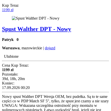
Kup Teraz
1199 zł
Spust Walther DPT - Nowy
Patryk
0
Warszawa
, mazowieckie |
dojazd
Ulubione
Cena Kup Teraz:
1199 zł
Pozostało:
39d, 18h, 20m
Koniec:
17.09.2026 00:20
Nowy spust Walther DPT Wersja OEM, bez pudełka. Są to te same
części co w PDP Match SF 5", tylko, że spust jest czarny a nie szary
UWAGA: Wskazana szczególna ostrożność przy montażu w
polimerowych pistoletach. Łatwo uszkodzić broń, jeżeli nie jest