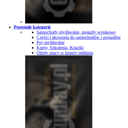
Pozostałe kategorie
Samochody myśliwskie, pojazdy wojskowe
Części i akcesoria do samochodów i pojazdów
Psy myśliwskie
Kursy, Szkolenia, Książki
Oferty pracy w branży militaria