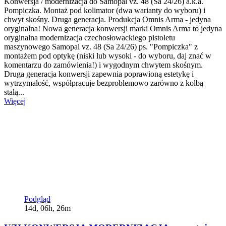
Konwersja / modernizacja do Samopal vz. 48 (Sa 24/26) a.k.a.
Pompiczka. Montaż pod kolimator (dwa warianty do wyboru) i
chwyt skośny. Druga generacja. Produkcja Omnis Arma - jedyna
oryginalna! Nowa generacja konwersji marki Omnis Arma to jedyna
oryginalna modernizacja czechosłowackiego pistoletu
maszynowego Samopal vz. 48 (Sa 24/26) ps. "Pompiczka" z
montażem pod optykę (niski lub wysoki - do wyboru, daj znać w
komentarzu do zamówienia!) i wygodnym chwytem skośnym.
Druga generacja konwersji zapewnia poprawioną estetykę i
wytrzymałość, współpracuje bezproblemowo zarówno z kolbą
stałą...
Więcej
Podgląd
14d, 06h, 26m