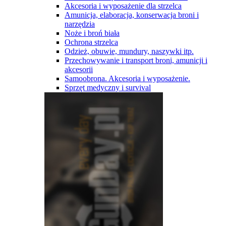
Akcesoria i wyposażenie dla strzelca
Amunicja, elaboracja, konserwacja broni i
narzędzia
Noże i broń biała
Ochrona strzelca
Odzież, obuwie, mundury, naszywki itp.
Przechowywanie i transport broni, amunicji i
akcesorii
Samoobrona. Akcesoria i wyposażenie.
Sprzęt medyczny i survival