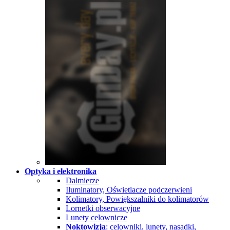
Optyka i elektronika
Dalmierze
Iluminatory, Oświetlacze podczerwieni
Kolimatory, Powiększalniki do kolimatorów
Lornetki obserwacyjne
Lunety celownicze
Noktowizja
: celowniki, lunety, nasadki,