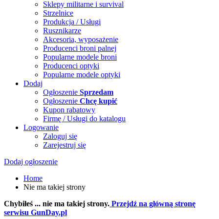
Sklepy militarne i survival
Strzelnice
Produkcja / Usługi
Rusznikarze
Akcesoria, wyposażenie
Producenci broni palnej
Popularne modele broni
Producenci optyki
Popularne modele optyki
Dodaj
Ogłoszenie
Sprzedam
Ogłoszenie
Chcę kupić
Kupon rabatowy
Firmę / Usługi do katalogu
Logowanie
Zaloguj się
Zarejestruj się
Dodaj ogłoszenie
Home
Nie ma takiej strony
Chybiłeś ... nie ma takiej strony.
Przejdź na główną stronę
serwisu GunDay.pl