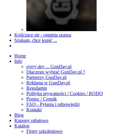
Kończące się - ostatnia szansa
Szukam, chcę kupić ...
Home
Info
every day
... GunDay.pl
Dlaczego wybrać GunDay.pl ?
Partnerzy GunDay.pl
Reklama w GunDay.pl
Regulamin
Polityka prywatności / Cookies / RODO
Pomoc / Cennik
FAQ - Pytania i odpowiedzi
Kontakt
Blog
Kupony rabatowe
Katalog
Firmy szkoleniowe