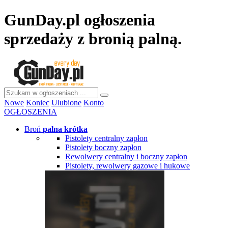
GunDay.pl ogłoszenia
sprzedaży z bronią palną.
Nowe
Koniec
Ulubione
Konto
OGŁOSZENIA
Broń
palna krótka
Pistolety centralny zapłon
Pistolety boczny zapłon
Rewolwery centralny i boczny zapłon
Pistolety, rewolwery gazowe i hukowe