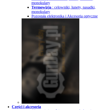
monokulary
Termowizja
: celowniki, lunety, nasadki,
monokulary
Pozostała elektronika i Akcesoria optyczne
Części i akcesoria