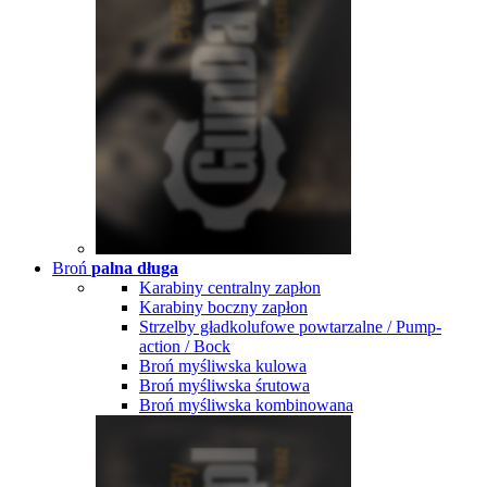
Broń
palna długa
Karabiny centralny zapłon
Karabiny boczny zapłon
Strzelby gładkolufowe powtarzalne / Pump-
action / Bock
Broń myśliwska kulowa
Broń myśliwska śrutowa
Broń myśliwska kombinowana