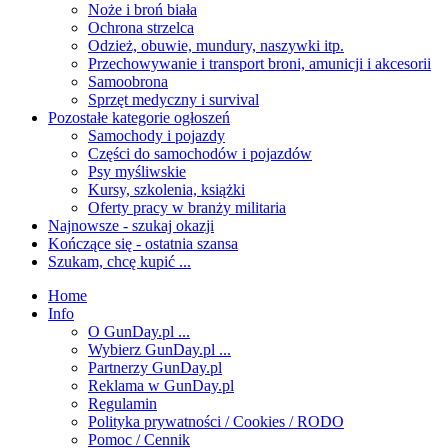
Noże i broń biała
Ochrona strzelca
Odzież, obuwie, mundury, naszywki itp.
Przechowywanie i transport broni, amunicji i akcesorii
Samoobrona
Sprzęt medyczny i survival
Pozostałe kategorie ogłoszeń
Samochody i pojazdy
Części do samochodów i pojazdów
Psy myśliwskie
Kursy, szkolenia, książki
Oferty pracy w branży militaria
Najnowsze - szukaj okazji
Kończące się - ostatnia szansa
Szukam, chcę kupić ...
Home
Info
O GunDay.pl ...
Wybierz GunDay.pl ...
Partnerzy GunDay.pl
Reklama w GunDay.pl
Regulamin
Polityka prywatności / Cookies / RODO
Pomoc / Cennik