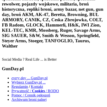
rewolwer, pojazdy wojskowe, militaria, broń
historyczna, repliki broni, army bazar, net gun, gun
day, broń AKM, AK-47, Beretta, Browning, BUL
ARMORY, CANIK, CZ, Ceska Zbrojowka, COLT,
FB Radom, GLOCK, Hammerli, H&K, IWI Zion,
KEL-TEC, KMR, Mossberg, Ruger, Savage Arms,
SIG SAUER, S&W, Smith & Wesson, Springfield,
Steyer Arms, Stoeger, TANFOGLIO, Taurus,
Walther
Social Media ? Real Life ... is Better
GunDay.pl
every day
... GunDay.pl
Wybierz GunDay.pl ...
Regulamin
/
Kontakt
Prywatność /
Cookies
/ RODO
Pomoc / Cennik ogłoszeń
Archiwum broni palnej