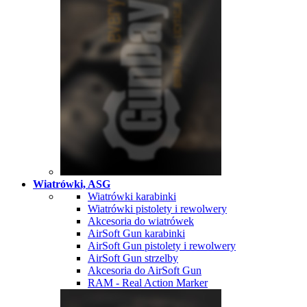
Wiatrówki, ASG
Wiatrówki karabinki
Wiatrówki pistolety i rewolwery
Akcesoria do wiatrówek
AirSoft Gun karabinki
AirSoft Gun pistolety i rewolwery
AirSoft Gun strzelby
Akcesoria do AirSoft Gun
RAM - Real Action Marker