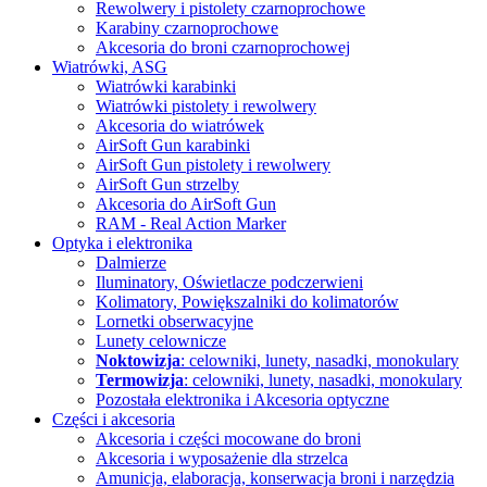
Rewolwery i pistolety czarnoprochowe
Karabiny czarnoprochowe
Akcesoria do broni czarnoprochowej
Wiatrówki, ASG
Wiatrówki karabinki
Wiatrówki pistolety i rewolwery
Akcesoria do wiatrówek
AirSoft Gun karabinki
AirSoft Gun pistolety i rewolwery
AirSoft Gun strzelby
Akcesoria do AirSoft Gun
RAM - Real Action Marker
Optyka i elektronika
Dalmierze
Iluminatory, Oświetlacze
podczerwieni
Kolimatory, Powiększalniki
do kolimatorów
Lornetki obserwacyjne
Lunety celownicze
Noktowizja
: celowniki, lunety, nasadki, monokulary
Termowizja
: celowniki, lunety, nasadki, monokulary
Pozostała elektronika i Akcesoria
optyczne
Części i akcesoria
Akcesoria i części mocowane do broni
Akcesoria i wyposażenie dla strzelca
Amunicja, elaboracja, konserwacja broni i narzędzia