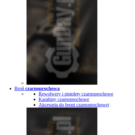
Broń
czarnoprochowa
Rewolwery i pistolety czarnoprochowe
Karabiny czarnoprochowe
Akcesoria do broni czarnoprochowej