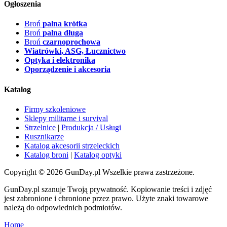
Ogłoszenia
Broń
palna krótka
Broń
palna długa
Broń
czarnoprochowa
Wiatrówki, ASG, Łucznictwo
Optyka i elektronika
Oporządzenie i akcesoria
Katalog
Firmy szkoleniowe
Sklepy militarne i survival
Strzelnice
|
Produkcja / Usługi
Rusznikarze
Katalog akcesorii strzeleckich
Katalog broni
|
Katalog optyki
Copyright © 2026 GunDay.pl Wszelkie prawa zastrzeżone.
GunDay.pl szanuje Twoją prywatność. Kopiowanie treści i zdjęć
jest zabronione i chronione przez prawo. Użyte znaki towarowe
należą do odpowiednich podmiotów.
Home