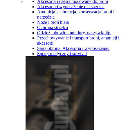
Akcesoria i części mocowane do broni
Akcesoria i wyposażenie dla strzelca
Amunicja, elaboracja, konserwacja broni i
narzędzia
Noże i broń biała
Ochrona strzelca
Odzież, obuwie, mundury, naszywki itp.
Przechowywanie i transport broni, amunicji i
akcesorii
Samoobrona. Akcesoria i wyposażenie.
Sprzęt medyczny i survival