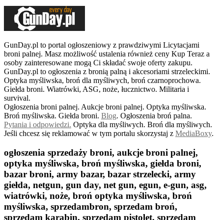
GunDay.pl to portal ogłoszeniowy z prawdziwymi Licytacjami
broni palnej. Masz możliwość ustalenia również ceny Kup Teraz a
osoby zainteresowane mogą Ci składać swoje oferty zakupu.
GunDay.pl to ogłoszenia z bronią palną i akcesoriami strzeleckimi.
Optyka myśliwska, broń dla myśliwych, broń czarnoprochowa.
Giełda broni. Wiatrówki, ASG, noże, łucznictwo. Militaria i
survival.
Ogłoszenia broni palnej. Aukcje broni palnej. Optyka myśliwska.
Broń myśliwska. Giełda broni.
B
log
. Ogłoszenia broń palna.
Pytania i odpowiedzi.
Optyka dla myśliwych. Broń dla myśliwych.
Jeśli chcesz się reklamować w tym portalu skorzystaj z
MediaBoxy
.
ogłoszenia sprzedaży broni, aukcje broni palnej,
optyka myśliwska, broń myśliwska, giełda broni,
bazar broni, army bazar, bazar strzelecki, army
giełda, netgun, gun day, net gun, egun, e-gun, asg,
wiatrówki, noże, broń optyka myśliwska, broń
myśliwska, sprzedambron, sprzedam broń,
sprzedam karabin, sprzedam pistolet, sprzedam