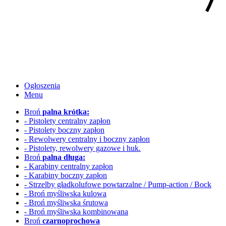
Ogłoszenia
Menu
Broń
palna krótka:
- Pistolety centralny zapłon
- Pistolety boczny zapłon
- Rewolwery
centralny i boczny zapłon
- Pistolety, rewolwery gazowe i huk.
Broń
palna długa:
- Karabiny centralny zapłon
- Karabiny boczny zapłon
- Strzelby gładkolufowe
powtarzalne / Pump-action / Bock
- Broń myśliwska kulowa
- Broń myśliwska śrutowa
- Broń myśliwska kombinowana
Broń
czarnoprochowa