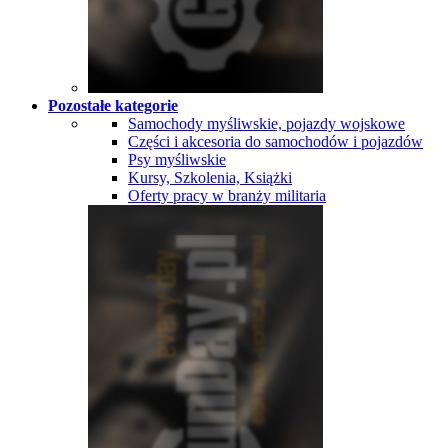
Pozostałe kategorie
Samochody myśliwskie, pojazdy wojskowe
Części i akcesoria do samochodów i pojazdów
Psy myśliwskie
Kursy, Szkolenia, Książki
Oferty pracy w branży militaria