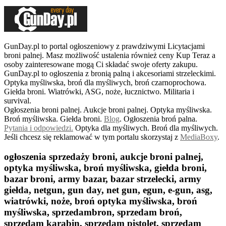
GunDay.pl to portal ogłoszeniowy z prawdziwymi Licytacjami
broni palnej. Masz możliwość ustalenia również ceny Kup Teraz a
osoby zainteresowane mogą Ci składać swoje oferty zakupu.
GunDay.pl to ogłoszenia z bronią palną i akcesoriami strzeleckimi.
Optyka myśliwska, broń dla myśliwych, broń czarnoprochowa.
Giełda broni. Wiatrówki, ASG, noże, łucznictwo. Militaria i
survival.
Ogłoszenia broni palnej. Aukcje broni palnej. Optyka myśliwska.
Broń myśliwska. Giełda broni.
B
log
. Ogłoszenia broń palna.
Pytania i odpowiedzi.
Optyka dla myśliwych. Broń dla myśliwych.
Jeśli chcesz się reklamować w tym portalu skorzystaj z
MediaBoxy
.
ogłoszenia sprzedaży broni, aukcje broni palnej,
optyka myśliwska, broń myśliwska, giełda broni,
bazar broni, army bazar, bazar strzelecki, army
giełda, netgun, gun day, net gun, egun, e-gun, asg,
wiatrówki, noże, broń optyka myśliwska, broń
myśliwska, sprzedambron, sprzedam broń,
sprzedam karabin, sprzedam pistolet, sprzedam