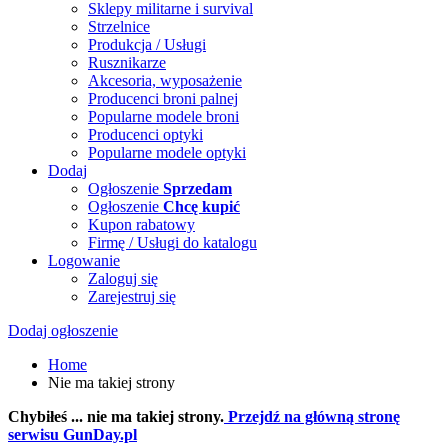
Sklepy militarne i survival
Strzelnice
Produkcja / Usługi
Rusznikarze
Akcesoria, wyposażenie
Producenci broni palnej
Popularne modele broni
Producenci optyki
Popularne modele optyki
Dodaj
Ogłoszenie
Sprzedam
Ogłoszenie
Chcę kupić
Kupon rabatowy
Firmę / Usługi do katalogu
Logowanie
Zaloguj się
Zarejestruj się
Dodaj ogłoszenie
Home
Nie ma takiej strony
Chybiłeś ... nie ma takiej strony.
Przejdź na główną stronę
serwisu GunDay.pl