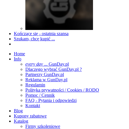
Kończące się - ostatnia szansa
Szukam, chcę kupić ...
Home
Info
every day
... GunDay.pl
Dlaczego wybrać GunDay.pl ?
Partnerzy GunDay.pl
Reklama w GunDay.pl
Regulamin
Polityka prywatności / Cookies / RODO
Pomoc / Cennik
FAQ - Pytania i odpowiedzi
Kontakt
Blog
Kupony rabatowe
Katalog
Firmy szkoleniowe