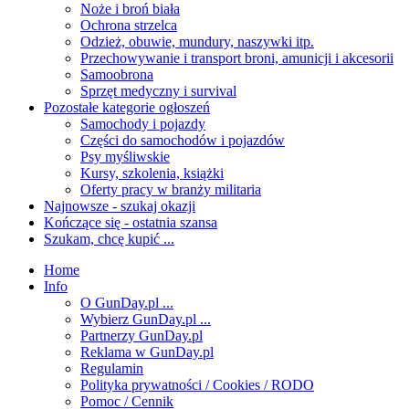
Noże i broń biała
Ochrona strzelca
Odzież, obuwie, mundury, naszywki itp.
Przechowywanie i transport broni, amunicji i akcesorii
Samoobrona
Sprzęt medyczny i survival
Pozostałe kategorie ogłoszeń
Samochody i pojazdy
Części do samochodów i pojazdów
Psy myśliwskie
Kursy, szkolenia, książki
Oferty pracy w branży militaria
Najnowsze - szukaj okazji
Kończące się - ostatnia szansa
Szukam, chcę kupić ...
Home
Info
O GunDay.pl ...
Wybierz GunDay.pl ...
Partnerzy GunDay.pl
Reklama w GunDay.pl
Regulamin
Polityka prywatności / Cookies / RODO
Pomoc / Cennik