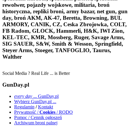
rewolwer, pojazdy wojskowe, militaria, broń
historyczna, repliki broni, army bazar, net gun, gun
day, broń AKM, AK-47, Beretta, Browning, BUL
ARMORY, CANIK, CZ, Ceska Zbrojowka, COLT,
FB Radom, GLOCK, Hammerli, H&K, IWI Zion,
KEL-TEC, KMR, Mossberg, Ruger, Savage Arms,
SIG SAUER, S&W, Smith & Wesson, Springfield,
Steyer Arms, Stoeger, TANFOGLIO, Taurus,
Walther
Social Media ? Real Life ... is Better
GunDay.pl
every day
... GunDay.pl
Wybierz GunDay.pl ...
Regulamin
/
Kontakt
Prywatność /
Cookies
/ RODO
Pomoc / Cennik ogłoszeń
Archiwum broni palnej