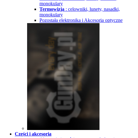
monokulary
Termowizja
: celowniki, lunety, nasadki,
monokulary
Pozostała elektronika i Akcesoria optyczne
Części i akcesoria