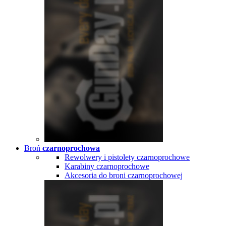
Broń
czarnoprochowa
Rewolwery i pistolety czarnoprochowe
Karabiny czarnoprochowe
Akcesoria do broni czarnoprochowej