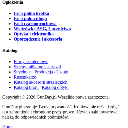
Ogłoszenia
Broń
palna krótka
Broń
palna długa
Broń
czarnoprochowa
Wiatrówki, ASG, Łucznictwo
Optyka i elektronika
Oporządzenie i akcesoria
Katalog
Firmy szkoleniowe
Sklepy militarne i survival
Strzelnice
|
Produkcja / Usługi
Rusznikarze
Katalog akcesorii strzeleckich
Katalog broni
|
Katalog optyki
Copyright © 2026 GunDay.pl Wszelkie prawa zastrzeżone.
GunDay.pl szanuje Twoją prywatność. Kopiowanie treści i zdjęć
jest zabronione i chronione przez prawo. Użyte znaki towarowe
należą do odpowiednich podmiotów.
Home