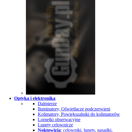
Optyka i elektronika
Dalmierze
Iluminatory, Oświetlacze podczerwieni
Kolimatory, Powiększalniki do kolimatorów
Lornetki obserwacyjne
Lunety celownicze
Noktowizja
: celowniki, lunety, nasadki,