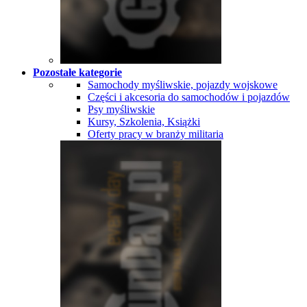
Pozostałe kategorie
Samochody myśliwskie, pojazdy wojskowe
Części i akcesoria do samochodów i pojazdów
Psy myśliwskie
Kursy, Szkolenia, Książki
Oferty pracy w branży militaria