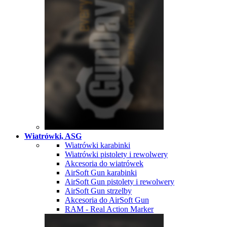
Wiatrówki, ASG
Wiatrówki karabinki
Wiatrówki pistolety i rewolwery
Akcesoria do wiatrówek
AirSoft Gun karabinki
AirSoft Gun pistolety i rewolwery
AirSoft Gun strzelby
Akcesoria do AirSoft Gun
RAM - Real Action Marker