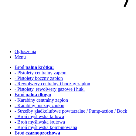
Ogłoszenia
Menu
Broń
palna krótka:
- Pistolety centralny zapłon
- Pistolety boczny zapłon
- Rewolwery
centralny i boczny zapłon
- Pistolety, rewolwery gazowe i huk.
Broń
palna długa:
- Karabiny centralny zapłon
- Karabiny boczny zapłon
- Strzelby gładkolufowe
powtarzalne / Pump-action / Bock
- Broń myśliwska kulowa
- Broń myśliwska śrutowa
- Broń myśliwska kombinowana
Broń
czarnoprochowa