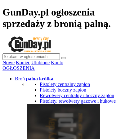
GunDay.pl ogłoszenia
sprzedaży z bronią palną.
Nowe
Koniec
Ulubione
Konto
OGŁOSZENIA
Broń
palna krótka
Pistolety centralny zapłon
Pistolety boczny zapłon
Rewolwery centralny i boczny zapłon
Pistolety, rewolwery gazowe i hukowe