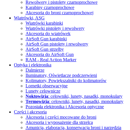
Rewolwery i pistolety czarnoprochowe
Karabiny czarnoprochowe
Akcesoria do broni czarnoprochowej
Wiatrówki, ASG
Wiatrówki karabinki
Wiatrówki pistolety i rewolwery
Akcesoria do wiatrówek
AirSoft Gun karabinki
AirSoft Gun pistolety i rewolwery
AirSoft Gun strzelby
Akcesoria do AirSoft Gun
RAM - Real Action Marker
Optyka i elektronika
Dalmierze
Iluminatory, Oświetlacze
podczerwieni
Kolimatory, Powiększalniki
do kolimatorów
Lornetki obserwacyjne
Lunety celownicze
Noktowizja
: celowniki, lunety, nasadki, monokulary
Termowizja
: celowniki, lunety, nasadki, monokulary
Pozostała elektronika i Akcesoria
optyczne
Części i akcesoria
Akcesoria i części mocowane do broni
Akcesoria i wyposażenie dla strzelca
Amunicja, elaboracja, konserwacja broni i narzędzia