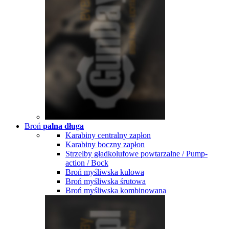
Broń
palna długa
Karabiny centralny zapłon
Karabiny boczny zapłon
Strzelby gładkolufowe powtarzalne / Pump-
action / Bock
Broń myśliwska kulowa
Broń myśliwska śrutowa
Broń myśliwska kombinowana