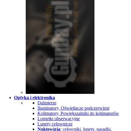
Optyka i elektronika
Dalmierze
Iluminatory, Oświetlacze podczerwieni
Kolimatory, Powiększalniki do kolimatorów
Lornetki obserwacyjne
Lunety celownicze
Noktowizja
: celowniki, lunety, nasadki,