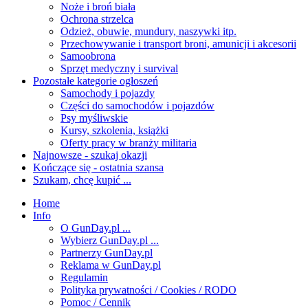
Noże i broń biała
Ochrona strzelca
Odzież, obuwie, mundury, naszywki itp.
Przechowywanie i transport broni, amunicji i akcesorii
Samoobrona
Sprzęt medyczny i survival
Pozostałe kategorie ogłoszeń
Samochody i pojazdy
Części do samochodów i pojazdów
Psy myśliwskie
Kursy, szkolenia, książki
Oferty pracy w branży militaria
Najnowsze - szukaj okazji
Kończące się - ostatnia szansa
Szukam, chcę kupić ...
Home
Info
O GunDay.pl ...
Wybierz GunDay.pl ...
Partnerzy GunDay.pl
Reklama w GunDay.pl
Regulamin
Polityka prywatności / Cookies / RODO
Pomoc / Cennik