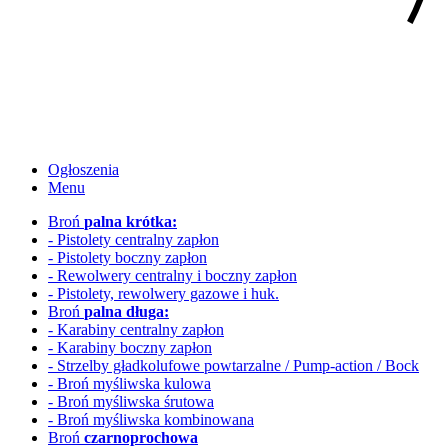
Ogłoszenia
Menu
Broń
palna krótka:
- Pistolety centralny zapłon
- Pistolety boczny zapłon
- Rewolwery
centralny i boczny zapłon
- Pistolety, rewolwery gazowe i huk.
Broń
palna długa:
- Karabiny centralny zapłon
- Karabiny boczny zapłon
- Strzelby gładkolufowe
powtarzalne / Pump-action / Bock
- Broń myśliwska kulowa
- Broń myśliwska śrutowa
- Broń myśliwska kombinowana
Broń
czarnoprochowa