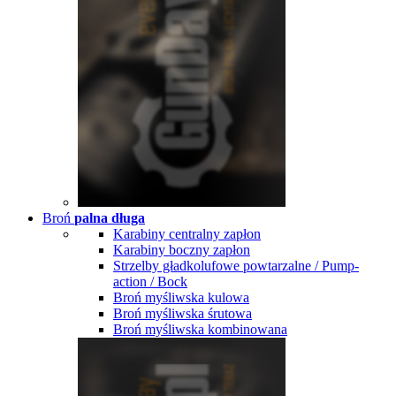
Broń
palna długa
Karabiny centralny zapłon
Karabiny boczny zapłon
Strzelby gładkolufowe powtarzalne / Pump-
action / Bock
Broń myśliwska kulowa
Broń myśliwska śrutowa
Broń myśliwska kombinowana