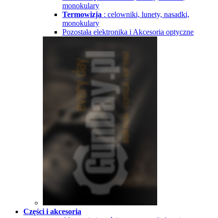
monokulary
Termowizja
: celowniki, lunety, nasadki,
monokulary
Pozostała elektronika i Akcesoria optyczne
Części i akcesoria