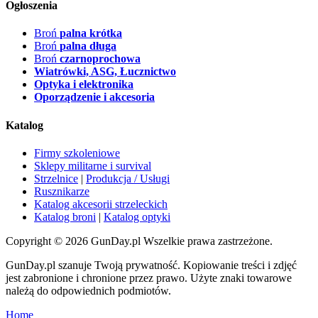
Ogłoszenia
Broń
palna krótka
Broń
palna długa
Broń
czarnoprochowa
Wiatrówki, ASG, Łucznictwo
Optyka i elektronika
Oporządzenie i akcesoria
Katalog
Firmy szkoleniowe
Sklepy militarne i survival
Strzelnice
|
Produkcja / Usługi
Rusznikarze
Katalog akcesorii strzeleckich
Katalog broni
|
Katalog optyki
Copyright © 2026 GunDay.pl Wszelkie prawa zastrzeżone.
GunDay.pl szanuje Twoją prywatność. Kopiowanie treści i zdjęć
jest zabronione i chronione przez prawo. Użyte znaki towarowe
należą do odpowiednich podmiotów.
Home