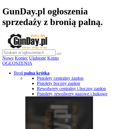
GunDay.pl ogłoszenia
sprzedaży z bronią palną.
Nowe
Koniec
Ulubione
Konto
OGŁOSZENIA
Broń
palna krótka
Pistolety centralny zapłon
Pistolety boczny zapłon
Rewolwery centralny i boczny zapłon
Pistolety, rewolwery gazowe i hukowe