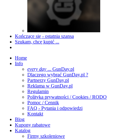
Kończące się - ostatnia szansa
Szukam, chcę kupić ...
Home
Info
every day
... GunDay.pl
Dlaczego wybrać GunDay.pl ?
Partnerzy GunDay.pl
Reklama w GunDay.pl
Regulamin
Polityka prywatności / Cookies / RODO
Pomoc / Cennik
FAQ - Pytania i odpowiedzi
Kontakt
Blog
Kupony rabatowe
Katalog
Firmy szkoleniowe