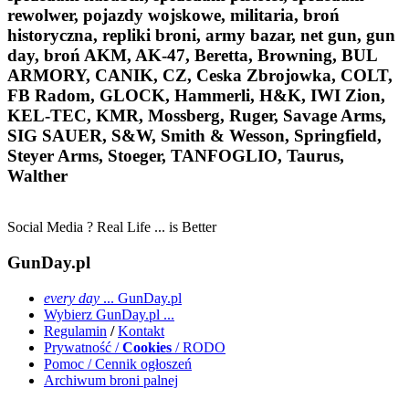
rewolwer, pojazdy wojskowe, militaria, broń
historyczna, repliki broni, army bazar, net gun, gun
day, broń AKM, AK-47, Beretta, Browning, BUL
ARMORY, CANIK, CZ, Ceska Zbrojowka, COLT,
FB Radom, GLOCK, Hammerli, H&K, IWI Zion,
KEL-TEC, KMR, Mossberg, Ruger, Savage Arms,
SIG SAUER, S&W, Smith & Wesson, Springfield,
Steyer Arms, Stoeger, TANFOGLIO, Taurus,
Walther
Social Media ? Real Life ... is Better
GunDay.pl
every day
... GunDay.pl
Wybierz GunDay.pl ...
Regulamin
/
Kontakt
Prywatność /
Cookies
/ RODO
Pomoc / Cennik ogłoszeń
Archiwum broni palnej