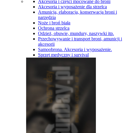
Akcesoria i części mocowane do broni
Akcesoria i wyposażenie dla strzelca
Amunicja, elaboracja, konserwacja broni i
narzędzia
Noże i broń biała
Ochrona strzelca
Odzież, obuwie, mundury, naszywki itp.
Przechowywanie i transport broni, amunicji i
akcesorii
Samoobrona. Akcesoria i wyposażenie.
Sprzęt medyczny i survival