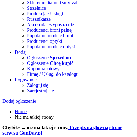
Sklepy militarne i survival
Strzelnice
Produkcja / Usługi
Rusznikarze
Akcesoria, wyposażenie
Producenci broni palnej
Popularne modele broni
Producenci optyki
Popularne modele optyki
Dodaj
Ogłoszenie
Sprzedam
Ogłoszenie
Chcę kupić
Kupon rabatowy
Firmę / Usługi do katalogu
Logowanie
Zaloguj się
Zarejestruj się
Dodaj ogłoszenie
Home
Nie ma takiej strony
Chybiłeś ... nie ma takiej strony.
Przejdź na główną stronę
serwisu GunDay.pl