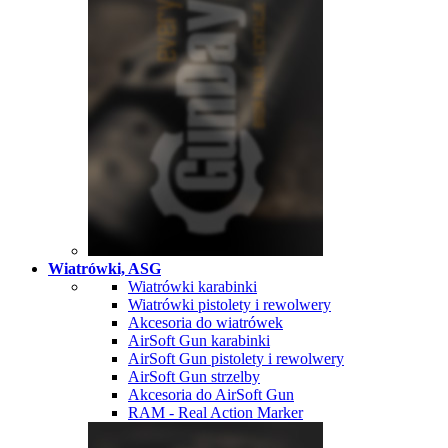
Wiatrówki, ASG
Wiatrówki karabinki
Wiatrówki pistolety i rewolwery
Akcesoria do wiatrówek
AirSoft Gun karabinki
AirSoft Gun pistolety i rewolwery
AirSoft Gun strzelby
Akcesoria do AirSoft Gun
RAM - Real Action Marker