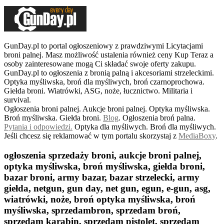
GunDay.pl to portal ogłoszeniowy z prawdziwymi Licytacjami
broni palnej. Masz możliwość ustalenia również ceny Kup Teraz a
osoby zainteresowane mogą Ci składać swoje oferty zakupu.
GunDay.pl to ogłoszenia z bronią palną i akcesoriami strzeleckimi.
Optyka myśliwska, broń dla myśliwych, broń czarnoprochowa.
Giełda broni. Wiatrówki, ASG, noże, łucznictwo. Militaria i
survival.
Ogłoszenia broni palnej. Aukcje broni palnej. Optyka myśliwska.
Broń myśliwska. Giełda broni.
B
log
. Ogłoszenia broń palna.
Pytania i odpowiedzi.
Optyka dla myśliwych. Broń dla myśliwych.
Jeśli chcesz się reklamować w tym portalu skorzystaj z
MediaBoxy
.
ogłoszenia sprzedaży broni, aukcje broni palnej,
optyka myśliwska, broń myśliwska, giełda broni,
bazar broni, army bazar, bazar strzelecki, army
giełda, netgun, gun day, net gun, egun, e-gun, asg,
wiatrówki, noże, broń optyka myśliwska, broń
myśliwska, sprzedambron, sprzedam broń,
sprzedam karabin, sprzedam pistolet, sprzedam