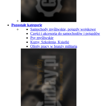
Pozostałe kategorie
Samochody myśliwskie, pojazdy wojskowe
Części i akcesoria do samochodów i pojazdów
Psy myśliwskie
Kursy, Szkolenia, Książki
Oferty pracy w branży militaria