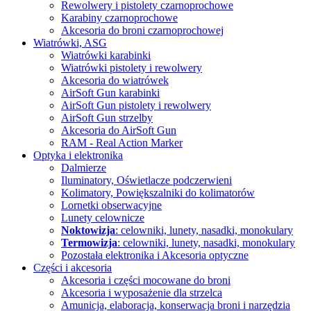
Rewolwery i pistolety czarnoprochowe
Karabiny czarnoprochowe
Akcesoria do broni czarnoprochowej
Wiatrówki, ASG
Wiatrówki karabinki
Wiatrówki pistolety i rewolwery
Akcesoria do wiatrówek
AirSoft Gun karabinki
AirSoft Gun pistolety i rewolwery
AirSoft Gun strzelby
Akcesoria do AirSoft Gun
RAM - Real Action Marker
Optyka i elektronika
Dalmierze
Iluminatory, Oświetlacze
podczerwieni
Kolimatory, Powiększalniki
do kolimatorów
Lornetki obserwacyjne
Lunety celownicze
Noktowizja
: celowniki, lunety, nasadki, monokulary
Termowizja
: celowniki, lunety, nasadki, monokulary
Pozostała elektronika i Akcesoria
optyczne
Części i akcesoria
Akcesoria i części mocowane do broni
Akcesoria i wyposażenie dla strzelca
Amunicja, elaboracja, konserwacja broni i narzędzia