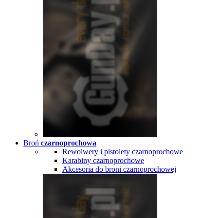
Broń
czarnoprochowa
Rewolwery i pistolety czarnoprochowe
Karabiny czarnoprochowe
Akcesoria do broni czarnoprochowej