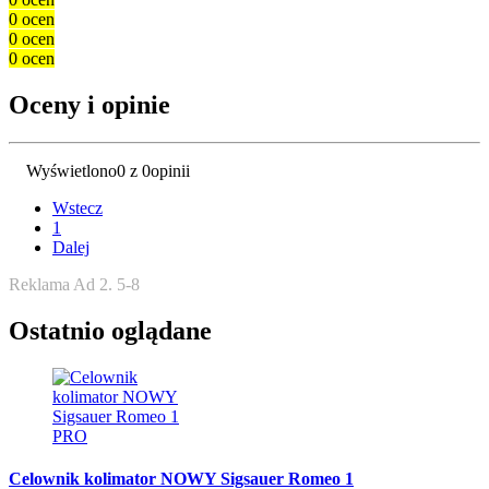
0 ocen
0 ocen
0 ocen
Oceny i opinie
Wyświetlono
0 z 0
opinii
Wstecz
1
Dalej
Reklama Ad 2. 5-8
Ostatnio oglądane
Celownik kolimator NOWY Sigsauer Romeo 1