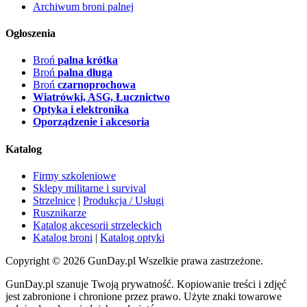
Archiwum broni palnej
Ogłoszenia
Broń
palna krótka
Broń
palna długa
Broń
czarnoprochowa
Wiatrówki, ASG, Łucznictwo
Optyka i elektronika
Oporządzenie i akcesoria
Katalog
Firmy szkoleniowe
Sklepy militarne i survival
Strzelnice
|
Produkcja / Usługi
Rusznikarze
Katalog akcesorii strzeleckich
Katalog broni
|
Katalog optyki
Copyright © 2026 GunDay.pl Wszelkie prawa zastrzeżone.
GunDay.pl szanuje Twoją prywatność. Kopiowanie treści i zdjęć
jest zabronione i chronione przez prawo. Użyte znaki towarowe