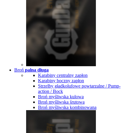
Broń
palna długa
Karabiny centralny zapłon
Karabiny boczny zapłon
Strzelby gładkolufowe powtarzalne / Pump-
action / Bock
Broń myśliwska kulowa
Broń myśliwska śrutowa
Broń myśliwska kombinowana