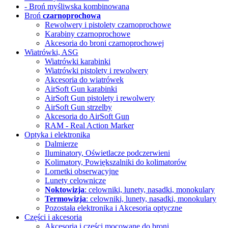
- Broń myśliwska kombinowana
Broń
czarnoprochowa
Rewolwery i pistolety czarnoprochowe
Karabiny czarnoprochowe
Akcesoria do broni czarnoprochowej
Wiatrówki, ASG
Wiatrówki karabinki
Wiatrówki pistolety i rewolwery
Akcesoria do wiatrówek
AirSoft Gun karabinki
AirSoft Gun pistolety i rewolwery
AirSoft Gun strzelby
Akcesoria do AirSoft Gun
RAM - Real Action Marker
Optyka i elektronika
Dalmierze
Iluminatory, Oświetlacze
podczerwieni
Kolimatory, Powiększalniki
do kolimatorów
Lornetki obserwacyjne
Lunety celownicze
Noktowizja
: celowniki, lunety, nasadki, monokulary
Termowizja
: celowniki, lunety, nasadki, monokulary
Pozostała elektronika i Akcesoria
optyczne
Części i akcesoria
Akcesoria i części mocowane do broni