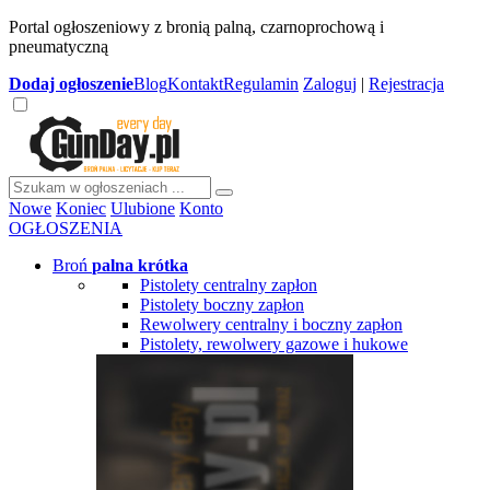
Portal ogłoszeniowy z bronią palną, czarnoprochową i
pneumatyczną
Dodaj
ogłoszenie
Blog
Kontakt
Regulamin
Zaloguj
|
Rejestracja
Nowe
Koniec
Ulubione
Konto
OGŁOSZENIA
Broń
palna krótka
Pistolety centralny zapłon
Pistolety boczny zapłon
Rewolwery centralny i boczny zapłon
Pistolety, rewolwery gazowe i hukowe