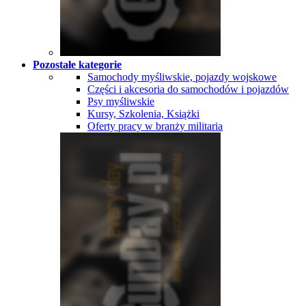
Pozostałe kategorie
Samochody myśliwskie, pojazdy wojskowe
Części i akcesoria do samochodów i pojazdów
Psy myśliwskie
Kursy, Szkolenia, Książki
Oferty pracy w branży militaria