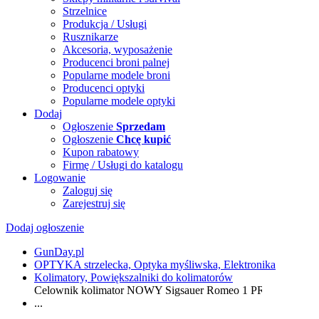
Strzelnice
Produkcja / Usługi
Rusznikarze
Akcesoria, wyposażenie
Producenci broni palnej
Popularne modele broni
Producenci optyki
Popularne modele optyki
Dodaj
Ogłoszenie
Sprzedam
Ogłoszenie
Chcę kupić
Kupon rabatowy
Firmę / Usługi do katalogu
Logowanie
Zaloguj się
Zarejestruj się
Dodaj ogłoszenie
GunDay.pl
OPTYKA strzelecka, Optyka myśliwska, Elektronika
Kolimatory, Powiększalniki do kolimatorów
Celownik kolimator NOWY Sigsauer Romeo 1 PRO
...