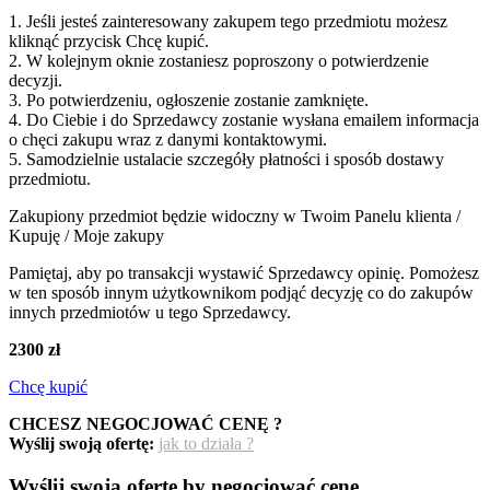
1. Jeśli jesteś zainteresowany zakupem tego przedmiotu możesz
kliknąć przycisk Chcę kupić.
2. W kolejnym oknie zostaniesz poproszony o potwierdzenie
decyzji.
3. Po potwierdzeniu, ogłoszenie zostanie zamknięte.
4. Do Ciebie i do Sprzedawcy zostanie wysłana emailem informacja
o chęci zakupu wraz z danymi kontaktowymi.
5. Samodzielnie ustalacie szczegóły płatności i sposób dostawy
przedmiotu.
Zakupiony przedmiot będzie widoczny w Twoim Panelu klienta /
Kupuję / Moje zakupy
Pamiętaj, aby po transakcji wystawić Sprzedawcy opinię. Pomożesz
w ten sposób innym użytkownikom podjąć decyzję co do zakupów
innych przedmiotów u tego Sprzedawcy.
2300 zł
Chcę kupić
CHCESZ NEGOCJOWAĆ CENĘ ?
Wyślij swoją ofertę:
jak to działa ?
Wyślij swoją ofertę by negocjować cenę.