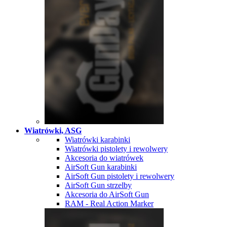
Wiatrówki, ASG
Wiatrówki karabinki
Wiatrówki pistolety i rewolwery
Akcesoria do wiatrówek
AirSoft Gun karabinki
AirSoft Gun pistolety i rewolwery
AirSoft Gun strzelby
Akcesoria do AirSoft Gun
RAM - Real Action Marker