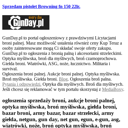
Sprzedam pistolet Browning fn 150 22lr.
GunDay.pl to portal ogłoszeniowy z prawdziwymi Licytacjami
broni palnej. Masz możliwość ustalenia również ceny Kup Teraz a
osoby zainteresowane mogą Ci składać swoje oferty zakupu.
GunDay.pl to ogłoszenia z bronią palną i akcesoriami strzeleckimi.
Optyka myśliwska, broń dla myśliwych, broń czarnoprochowa.
Giełda broni. Wiatrówki, ASG, noże, łucznictwo. Militaria i
survival.
Ogłoszenia broni palnej. Aukcje broni palnej. Optyka myśliwska.
Broń myśliwska. Giełda broni.
B
log
. Ogłoszenia broń palna.
Pytania i odpowiedzi.
Optyka dla myśliwych. Broń dla myśliwych.
Jeśli chcesz się reklamować w tym portalu skorzystaj z
MediaBoxy
.
ogłoszenia sprzedaży broni, aukcje broni palnej,
optyka myśliwska, broń myśliwska, giełda broni,
bazar broni, army bazar, bazar strzelecki, army
giełda, netgun, gun day, net gun, egun, e-gun, asg,
wiatrówki, noże, broń optyka myśliwska, broń