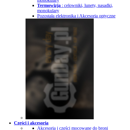
monokulary
Termowizja
: celowniki, lunety, nasadki,
monokulary
Pozostała elektronika i Akcesoria optyczne
Części i akcesoria
Akcesoria i części mocowane do broni