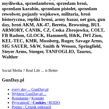
myśliwska, sprzedambron, sprzedam broń,
sprzedam karabin, sprzedam pistolet, sprzedam
rewolwer, pojazdy wojskowe, militaria, broń
historyczna, repliki broni, army bazar, net gun, gun
day, broń AKM, AK-47, Beretta, Browning, BUL
ARMORY, CANIK, CZ, Ceska Zbrojowka, COLT,
FB Radom, GLOCK, Hammerli, H&K, IWI Zion,
KEL-TEC, KMR, Mossberg, Ruger, Savage Arms,
SIG SAUER, S&W, Smith & Wesson, Springfield,
Steyer Arms, Stoeger, TANFOGLIO, Taurus,
Walther
Social Media ? Real Life ... is Better
GunDay.pl
every day
... GunDay.pl
Wybierz GunDay.pl ...
Regulamin
/
Kontakt
Prywatność /
Cookies
/ RODO
Pomoc / Cennik ogłoszeń