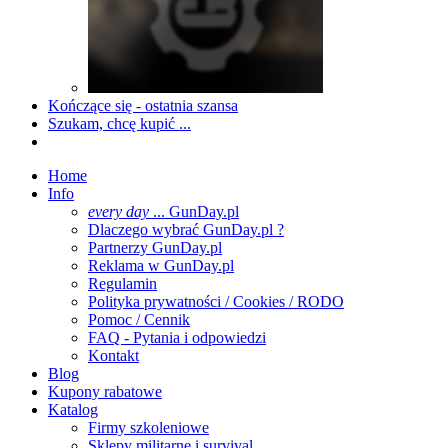
Kończące się - ostatnia szansa
Szukam, chcę kupić ...
Home
Info
every day
... GunDay.pl
Dlaczego wybrać GunDay.pl ?
Partnerzy GunDay.pl
Reklama w GunDay.pl
Regulamin
Polityka prywatności / Cookies / RODO
Pomoc / Cennik
FAQ - Pytania i odpowiedzi
Kontakt
Blog
Kupony rabatowe
Katalog
Firmy szkoleniowe
Sklepy militarne i survival