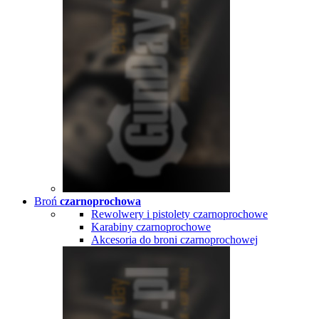
Broń
czarnoprochowa
Rewolwery i pistolety czarnoprochowe
Karabiny czarnoprochowe
Akcesoria do broni czarnoprochowej