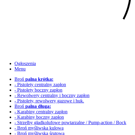
Ogłoszenia
Menu
Broń
palna krótka:
- Pistolety centralny zapłon
- Pistolety boczny zapłon
- Rewolwery
centralny i boczny zapłon
- Pistolety, rewolwery gazowe i huk.
Broń
palna długa:
- Karabiny centralny zapłon
- Karabiny boczny zapłon
- Strzelby gładkolufowe
powtarzalne / Pump-action / Bock
- Broń myśliwska kulowa
- Broń myśliwska śrutowa