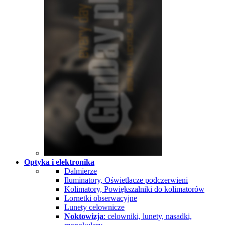
Optyka i elektronika
Dalmierze
Iluminatory, Oświetlacze podczerwieni
Kolimatory, Powiększalniki do kolimatorów
Lornetki obserwacyjne
Lunety celownicze
Noktowizja
: celowniki, lunety, nasadki,