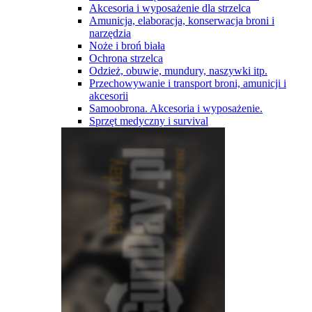
Akcesoria i wyposażenie dla strzelca
Amunicja, elaboracja, konserwacja broni i
narzędzia
Noże i broń biała
Ochrona strzelca
Odzież, obuwie, mundury, naszywki itp.
Przechowywanie i transport broni, amunicji i
akcesorii
Samoobrona. Akcesoria i wyposażenie.
Sprzęt medyczny i survival