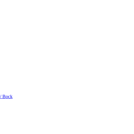
 / Bock