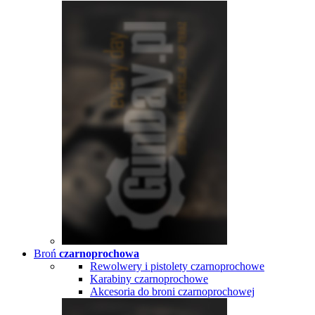
Broń
czarnoprochowa
Rewolwery i pistolety czarnoprochowe
Karabiny czarnoprochowe
Akcesoria do broni czarnoprochowej