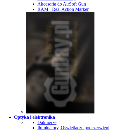
Akcesoria do AirSoft Gun
RAM - Real Action Marker
Optyka i elektronika
Dalmierze
Iluminatory, Oświetlacze podczerwieni