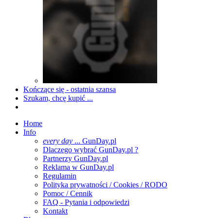
Kończące się - ostatnia szansa
Szukam, chcę kupić ...
Home
Info
every day
... GunDay.pl
Dlaczego wybrać GunDay.pl ?
Partnerzy GunDay.pl
Reklama w GunDay.pl
Regulamin
Polityka prywatności / Cookies / RODO
Pomoc / Cennik
FAQ - Pytania i odpowiedzi
Kontakt