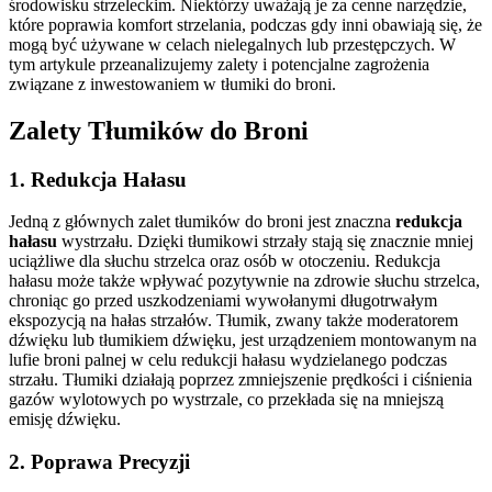
środowisku strzeleckim. Niektórzy uważają je za cenne narzędzie,
które poprawia komfort strzelania, podczas gdy inni obawiają się, że
mogą być używane w celach nielegalnych lub przestępczych. W
tym artykule przeanalizujemy zalety i potencjalne zagrożenia
związane z inwestowaniem w tłumiki do broni.
Zalety Tłumików do Broni
1. Redukcja Hałasu
Jedną z głównych zalet tłumików do broni jest znaczna
redukcja
hałasu
wystrzału. Dzięki tłumikowi strzały stają się znacznie mniej
uciążliwe dla słuchu strzelca oraz osób w otoczeniu. Redukcja
hałasu może także wpływać pozytywnie na zdrowie słuchu strzelca,
chroniąc go przed uszkodzeniami wywołanymi długotrwałym
ekspozycją na hałas strzałów. Tłumik, zwany także moderatorem
dźwięku lub tłumikiem dźwięku, jest urządzeniem montowanym na
lufie broni palnej w celu redukcji hałasu wydzielanego podczas
strzału. Tłumiki działają poprzez zmniejszenie prędkości i ciśnienia
gazów wylotowych po wystrzale, co przekłada się na mniejszą
emisję dźwięku.
2. Poprawa Precyzji