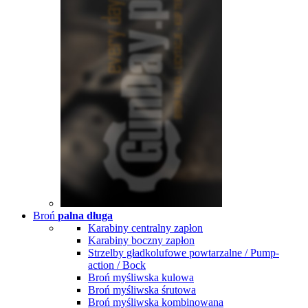
Broń
palna długa
Karabiny centralny zapłon
Karabiny boczny zapłon
Strzelby gładkolufowe powtarzalne / Pump-
action / Bock
Broń myśliwska kulowa
Broń myśliwska śrutowa
Broń myśliwska kombinowana