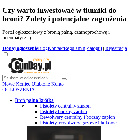
Czy warto inwestować w tłumiki do
broni? Zalety i potencjalne zagrożenia
Portal ogłoszeniowy z bronią palną, czarnoprochową i
pneumatyczną
Dodaj
ogłoszenie
Blog
Kontakt
Regulamin
Zaloguj
|
Rejestracja
Nowe
Koniec
Ulubione
Konto
OGŁOSZENIA
Broń
palna krótka
Pistolety centralny zapłon
Pistolety boczny zapłon
Rewolwery centralny i boczny zapłon
Pistolety, rewolwery gazowe i hukowe