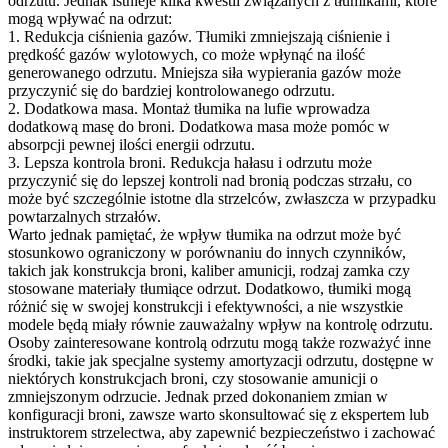
odrzutu. Jednak istnieje kilka kwestii związanych z tłumikami, które
mogą wpływać na odrzut:
1. Redukcja ciśnienia gazów. Tłumiki zmniejszają ciśnienie i
prędkość gazów wylotowych, co może wpłynąć na ilość
generowanego odrzutu. Mniejsza siła wypierania gazów może
przyczynić się do bardziej kontrolowanego odrzutu.
2. Dodatkowa masa. Montaż tłumika na lufie wprowadza
dodatkową masę do broni. Dodatkowa masa może pomóc w
absorpcji pewnej ilości energii odrzutu.
3. Lepsza kontrola broni. Redukcja hałasu i odrzutu może
przyczynić się do lepszej kontroli nad bronią podczas strzału, co
może być szczególnie istotne dla strzelców, zwłaszcza w przypadku
powtarzalnych strzałów.
Warto jednak pamiętać, że wpływ tłumika na odrzut może być
stosunkowo ograniczony w porównaniu do innych czynników,
takich jak konstrukcja broni, kaliber amunicji, rodzaj zamka czy
stosowane materiały tłumiące odrzut. Dodatkowo, tłumiki mogą
różnić się w swojej konstrukcji i efektywności, a nie wszystkie
modele będą miały równie zauważalny wpływ na kontrolę odrzutu.
Osoby zainteresowane kontrolą odrzutu mogą także rozważyć inne
środki, takie jak specjalne systemy amortyzacji odrzutu, dostępne w
niektórych konstrukcjach broni, czy stosowanie amunicji o
zmniejszonym odrzucie. Jednak przed dokonaniem zmian w
konfiguracji broni, zawsze warto skonsultować się z ekspertem lub
instruktorem strzelectwa, aby zapewnić bezpieczeństwo i zachować