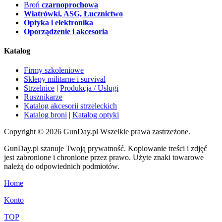
Broń
czarnoprochowa
Wiatrówki, ASG, Łucznictwo
Optyka i elektronika
Oporządzenie i akcesoria
Katalog
Firmy szkoleniowe
Sklepy militarne i survival
Strzelnice
|
Produkcja / Usługi
Rusznikarze
Katalog akcesorii strzeleckich
Katalog broni
|
Katalog optyki
Copyright © 2026 GunDay.pl Wszelkie prawa zastrzeżone.
GunDay.pl szanuje Twoją prywatność. Kopiowanie treści i zdjęć
jest zabronione i chronione przez prawo. Użyte znaki towarowe
należą do odpowiednich podmiotów.
Home
Konto
TOP