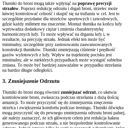
Tłumiki do broni mogą także wpłynąć na
poprawę precyzji
strzałów
. Poprzez redukcję odrzutu i drgań broni, strzelec może
łatwiej kontrolować celność i skupić się na trafianiu w cel. Jest to
szczególnie przydatne dla strzelców sportowych i zawodowych,
gdzie każdy milimetr ma znaczenie. Montaż tłumika na końcu lufy
wprowadza dodatkowy ciężar i zmienia charakterystykę
harmonicznych lufy. To może wpływać na drgania lufy i, w
rezultacie, na precyzję strzału. Jednak efekt ten może być
minimalny, szczególnie przy zastosowaniu zaawansowanych
konstrukcji tłumików. Tłumiki zmniejszają ciśnienie i prędkość
gazów wylotowych z lufy. Wpływ na trajektorię pocisku jest
minimalny, ale w niektórych przypadkach może wystąpić subtelna
zmiana. To może być bardziej zauważalne w przypadku strzelania
na bardzo długie odległości.
3. Zmniejszenie Odrzutu
Tłumiki do broni mogą również
zmniejszać odrzut
, co ułatwia
kontrolowanie broni, zwłaszcza podczas strzelania z dużą ilością
amunicji. To może przyczynić się do zmniejszenia zmęczenia
strzelca i zwiększenia komfortu podczas treningu. Tłumiki dźwięku
mogą przyczynić się do pewnego zmniejszenia odrzutu broni palnej,
ale należy zaznaczyć, że ich głównym celem jest redukcja hałasu
generowanego podczas strzału, a nie bezpośrednie kontrolowanie