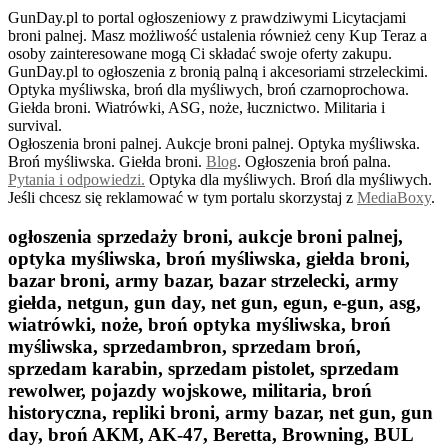
GunDay.pl to portal ogłoszeniowy z prawdziwymi Licytacjami
broni palnej. Masz możliwość ustalenia również ceny Kup Teraz a
osoby zainteresowane mogą Ci składać swoje oferty zakupu.
GunDay.pl to ogłoszenia z bronią palną i akcesoriami strzeleckimi.
Optyka myśliwska, broń dla myśliwych, broń czarnoprochowa.
Giełda broni. Wiatrówki, ASG, noże, łucznictwo. Militaria i
survival.
Ogłoszenia broni palnej. Aukcje broni palnej. Optyka myśliwska.
Broń myśliwska. Giełda broni.
B
log
. Ogłoszenia broń palna.
Pytania i odpowiedzi.
Optyka dla myśliwych. Broń dla myśliwych.
Jeśli chcesz się reklamować w tym portalu skorzystaj z
MediaBoxy
.
ogłoszenia sprzedaży broni, aukcje broni palnej,
optyka myśliwska, broń myśliwska, giełda broni,
bazar broni, army bazar, bazar strzelecki, army
giełda, netgun, gun day, net gun, egun, e-gun, asg,
wiatrówki, noże, broń optyka myśliwska, broń
myśliwska, sprzedambron, sprzedam broń,
sprzedam karabin, sprzedam pistolet, sprzedam
rewolwer, pojazdy wojskowe, militaria, broń
historyczna, repliki broni, army bazar, net gun, gun
day, broń AKM, AK-47, Beretta, Browning, BUL