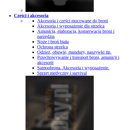
Części i akcesoria
Akcesoria i części mocowane do broni
Akcesoria i wyposażenie dla strzelca
Amunicja, elaboracja, konserwacja broni i
narzędzia
Noże i broń biała
Ochrona strzelca
Odzież, obuwie, mundury, naszywki itp.
Przechowywanie i transport broni, amunicji i
akcesorii
Samoobrona. Akcesoria i wyposażenie.
Sprzęt medyczny i survival