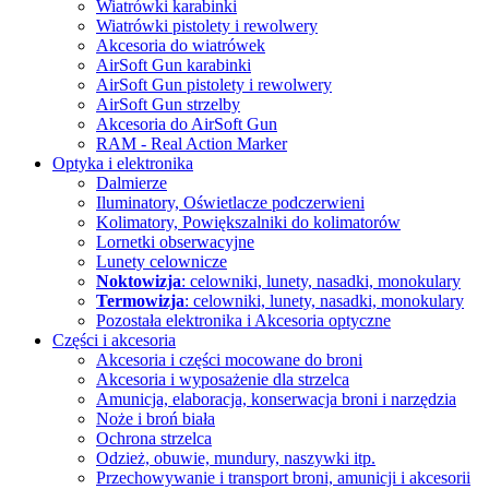
Wiatrówki karabinki
Wiatrówki pistolety i rewolwery
Akcesoria do wiatrówek
AirSoft Gun karabinki
AirSoft Gun pistolety i rewolwery
AirSoft Gun strzelby
Akcesoria do AirSoft Gun
RAM - Real Action Marker
Optyka i elektronika
Dalmierze
Iluminatory, Oświetlacze
podczerwieni
Kolimatory, Powiększalniki
do kolimatorów
Lornetki obserwacyjne
Lunety celownicze
Noktowizja
: celowniki, lunety, nasadki, monokulary
Termowizja
: celowniki, lunety, nasadki, monokulary
Pozostała elektronika i Akcesoria
optyczne
Części i akcesoria
Akcesoria i części mocowane do broni
Akcesoria i wyposażenie dla strzelca
Amunicja, elaboracja, konserwacja broni i narzędzia
Noże i broń biała
Ochrona strzelca
Odzież, obuwie, mundury, naszywki itp.
Przechowywanie i transport broni, amunicji i akcesorii