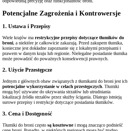
odpowiednią precyzję oraz funkcjonalność broni.
Potencjalne Zagrożenia i Kontrowersje
1. Ustawa i Przepisy
Wiele krajów ma
restrykcyjne przepisy dotyczące tłumików do
broni
, a niektóre je całkowicie zakazują. Przed zakupem tłumika,
konieczne jest dokładne zapoznanie się z lokalnymi przepisami i
prawem w danym kraju lub regionie. Nielegalne posiadanie tłumika
może prowadzić do poważnych konsekwencji prawnych.
2. Użycie Przestępcze
Jednym z głównych obaw związanych z tłumikami do broni jest ich
potencjalne wykorzystanie w celach przestępczych
. Tłumiki
mogą być używane do ukrywania strzałów lub utrudniania
lokalizacji źródła strzałów przez służby ścigania. Dlatego istnieją
surowe przepisy i restrykcje dotyczące posiadania tłumików.
3. Cena i Dostępność
Tłumiki do broni często
są kosztowne
i mogą znacząco podnieść
cenę broni. Ponadto, w niektórych regionach mogą być trudno