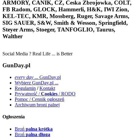
ARMORY, CANIK, CZ, Ceska Zbrojowka, COLT,
FB Radom, GLOCK, Hammerli, H&K, IWI Zion,
KEL-TEC, KMR, Mossberg, Ruger, Savage Arms,
SIG SAUER, S&W, Smith & Wesson, Springfield,
Steyer Arms, Stoeger, TANFOGLIO, Taurus,
Walther
Social Media ? Real Life ... is Better
GunDay.pl
every day
... GunDay.pl
Wybierz GunDay.pl ...
Regulamin
/
Kontakt
Prywatność /
Cookies
/ RODO
Pomoc / Cennik ogłoszeń
Archiwum broni palnej
Ogłoszenia
Broń
palna krótka
Broń
palna długa