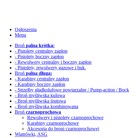
Ogłoszenia
Menu
Broń
palna krótka:
- Pistolety centralny zapłon
- Pistolety boczny zapłon
- Rewolwery
centralny i boczny zapłon
- Pistolety, rewolwery gazowe i huk.
Broń
palna długa:
- Karabiny centralny zapłon
- Karabiny boczny zapłon
- Strzelby gładkolufowe
powtarzalne / Pump-action / Bock
- Broń myśliwska kulowa
- Broń myśliwska śrutowa
- Broń myśliwska kombinowana
Broń
czarnoprochowa
Rewolwery i pistolety czarnoprochowe
Karabiny czarnoprochowe
Akcesoria do broni czarnoprochowej
Wiatrówki, ASG