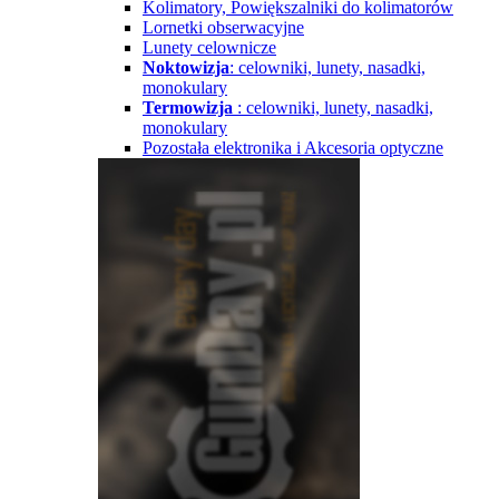
Kolimatory, Powiększalniki do kolimatorów
Lornetki obserwacyjne
Lunety celownicze
Noktowizja
: celowniki, lunety, nasadki,
monokulary
Termowizja
: celowniki, lunety, nasadki,
monokulary
Pozostała elektronika i Akcesoria optyczne