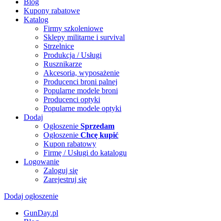
Blog
Kupony rabatowe
Katalog
Firmy szkoleniowe
Sklepy militarne i survival
Strzelnice
Produkcja / Usługi
Rusznikarze
Akcesoria, wyposażenie
Producenci broni palnej
Popularne modele broni
Producenci optyki
Popularne modele optyki
Dodaj
Ogłoszenie
Sprzedam
Ogłoszenie
Chcę kupić
Kupon rabatowy
Firmę / Usługi do katalogu
Logowanie
Zaloguj się
Zarejestruj się
Dodaj ogłoszenie
GunDay.pl