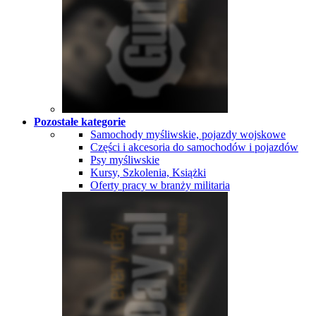
Pozostałe kategorie
Samochody myśliwskie, pojazdy wojskowe
Części i akcesoria do samochodów i pojazdów
Psy myśliwskie
Kursy, Szkolenia, Książki
Oferty pracy w branży militaria