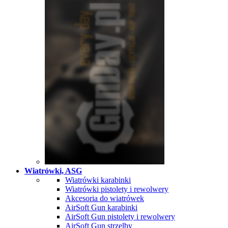
Wiatrówki, ASG
Wiatrówki karabinki
Wiatrówki pistolety i rewolwery
Akcesoria do wiatrówek
AirSoft Gun karabinki
AirSoft Gun pistolety i rewolwery
AirSoft Gun strzelby