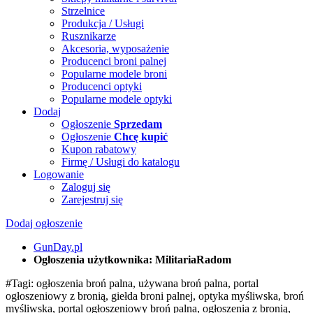
Strzelnice
Produkcja / Usługi
Rusznikarze
Akcesoria, wyposażenie
Producenci broni palnej
Popularne modele broni
Producenci optyki
Popularne modele optyki
Dodaj
Ogłoszenie
Sprzedam
Ogłoszenie
Chcę kupić
Kupon rabatowy
Firmę / Usługi do katalogu
Logowanie
Zaloguj się
Zarejestruj się
Dodaj ogłoszenie
GunDay.pl
Ogłoszenia użytkownika: MilitariaRadom
#Tagi: ogłoszenia broń palna, używana broń palna, portal
ogłoszeniowy z bronią, giełda broni palnej, optyka myśliwska, broń
myśliwska, portal ogłoszeniowy broń palna, ogłoszenia z bronią,