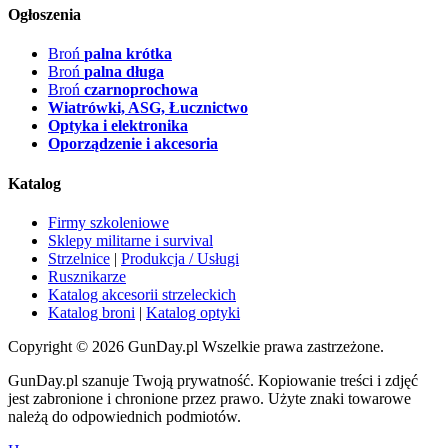
Ogłoszenia
Broń
palna krótka
Broń
palna długa
Broń
czarnoprochowa
Wiatrówki, ASG, Łucznictwo
Optyka i elektronika
Oporządzenie i akcesoria
Katalog
Firmy szkoleniowe
Sklepy militarne i survival
Strzelnice
|
Produkcja / Usługi
Rusznikarze
Katalog akcesorii strzeleckich
Katalog broni
|
Katalog optyki
Copyright © 2026 GunDay.pl Wszelkie prawa zastrzeżone.
GunDay.pl szanuje Twoją prywatność. Kopiowanie treści i zdjęć
jest zabronione i chronione przez prawo. Użyte znaki towarowe
należą do odpowiednich podmiotów.