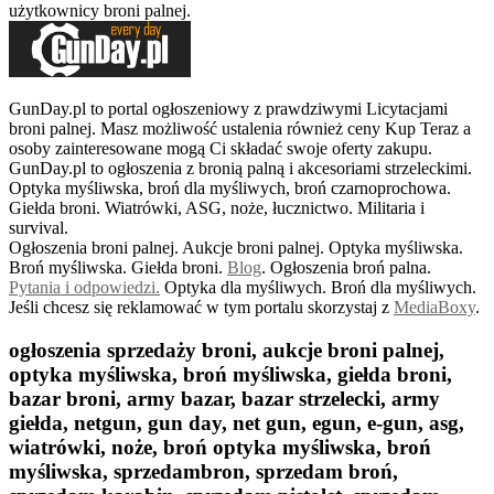
użytkownicy broni palnej.
GunDay.pl to portal ogłoszeniowy z prawdziwymi Licytacjami
broni palnej. Masz możliwość ustalenia również ceny Kup Teraz a
osoby zainteresowane mogą Ci składać swoje oferty zakupu.
GunDay.pl to ogłoszenia z bronią palną i akcesoriami strzeleckimi.
Optyka myśliwska, broń dla myśliwych, broń czarnoprochowa.
Giełda broni. Wiatrówki, ASG, noże, łucznictwo. Militaria i
survival.
Ogłoszenia broni palnej. Aukcje broni palnej. Optyka myśliwska.
Broń myśliwska. Giełda broni.
B
log
. Ogłoszenia broń palna.
Pytania i odpowiedzi.
Optyka dla myśliwych. Broń dla myśliwych.
Jeśli chcesz się reklamować w tym portalu skorzystaj z
MediaBoxy
.
ogłoszenia sprzedaży broni, aukcje broni palnej,
optyka myśliwska, broń myśliwska, giełda broni,
bazar broni, army bazar, bazar strzelecki, army
giełda, netgun, gun day, net gun, egun, e-gun, asg,
wiatrówki, noże, broń optyka myśliwska, broń
myśliwska, sprzedambron, sprzedam broń,