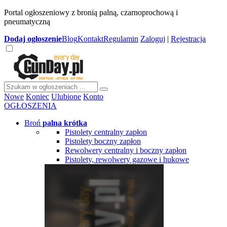
Portal ogłoszeniowy z bronią palną, czarnoprochową i
pneumatyczną
Dodaj
ogłoszenie
Blog
Kontakt
Regulamin
Zaloguj
|
Rejestracja
Nowe
Koniec
Ulubione
Konto
OGŁOSZENIA
Broń
palna krótka
Pistolety centralny zapłon
Pistolety boczny zapłon
Rewolwery centralny i boczny zapłon
Pistolety, rewolwery gazowe i hukowe