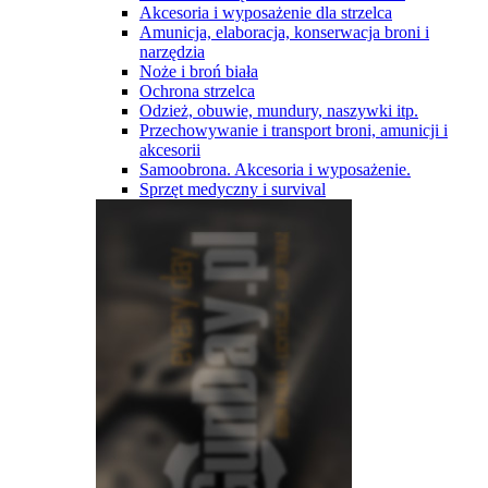
Akcesoria i wyposażenie dla strzelca
Amunicja, elaboracja, konserwacja broni i
narzędzia
Noże i broń biała
Ochrona strzelca
Odzież, obuwie, mundury, naszywki itp.
Przechowywanie i transport broni, amunicji i
akcesorii
Samoobrona. Akcesoria i wyposażenie.
Sprzęt medyczny i survival