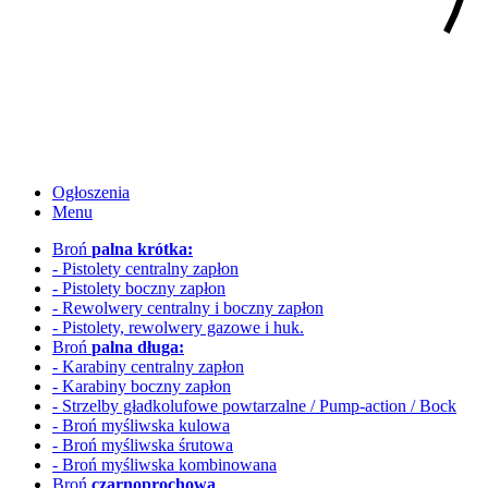
Ogłoszenia
Menu
Broń
palna krótka:
- Pistolety centralny zapłon
- Pistolety boczny zapłon
- Rewolwery
centralny i boczny zapłon
- Pistolety, rewolwery gazowe i huk.
Broń
palna długa:
- Karabiny centralny zapłon
- Karabiny boczny zapłon
- Strzelby gładkolufowe
powtarzalne / Pump-action / Bock
- Broń myśliwska kulowa
- Broń myśliwska śrutowa
- Broń myśliwska kombinowana
Broń
czarnoprochowa