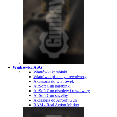
Wiatrówki, ASG
Wiatrówki karabinki
Wiatrówki pistolety i rewolwery
Akcesoria do wiatrówek
AirSoft Gun karabinki
AirSoft Gun pistolety i rewolwery
AirSoft Gun strzelby
Akcesoria do AirSoft Gun
RAM - Real Action Marker