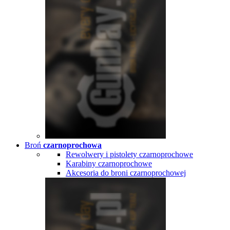
Broń
czarnoprochowa
Rewolwery i pistolety czarnoprochowe
Karabiny czarnoprochowe
Akcesoria do broni czarnoprochowej