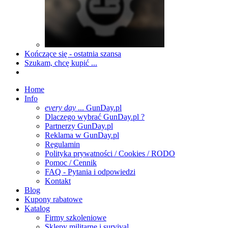
Kończące się - ostatnia szansa
Szukam, chcę kupić ...
Home
Info
every day
... GunDay.pl
Dlaczego wybrać GunDay.pl ?
Partnerzy GunDay.pl
Reklama w GunDay.pl
Regulamin
Polityka prywatności / Cookies / RODO
Pomoc / Cennik
FAQ - Pytania i odpowiedzi
Kontakt
Blog
Kupony rabatowe
Katalog
Firmy szkoleniowe
Sklepy militarne i survival