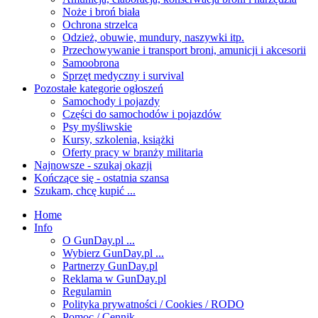
Noże i broń biała
Ochrona strzelca
Odzież, obuwie, mundury, naszywki itp.
Przechowywanie i transport broni, amunicji i akcesorii
Samoobrona
Sprzęt medyczny i survival
Pozostałe kategorie ogłoszeń
Samochody i pojazdy
Części do samochodów i pojazdów
Psy myśliwskie
Kursy, szkolenia, książki
Oferty pracy w branży militaria
Najnowsze - szukaj okazji
Kończące się - ostatnia szansa
Szukam, chcę kupić ...
Home
Info
O GunDay.pl ...
Wybierz GunDay.pl ...
Partnerzy GunDay.pl
Reklama w GunDay.pl
Regulamin
Polityka prywatności / Cookies / RODO
Pomoc / Cennik