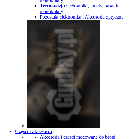
monokulary
Termowizja
: celowniki, lunety, nasadki,
monokulary
Pozostała elektronika i Akcesoria optyczne
Części i akcesoria
Akcesoria i części mocowane do broni