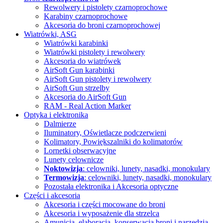
Rewolwery i pistolety czarnoprochowe
Karabiny czarnoprochowe
Akcesoria do broni czarnoprochowej
Wiatrówki, ASG
Wiatrówki karabinki
Wiatrówki pistolety i rewolwery
Akcesoria do wiatrówek
AirSoft Gun karabinki
AirSoft Gun pistolety i rewolwery
AirSoft Gun strzelby
Akcesoria do AirSoft Gun
RAM - Real Action Marker
Optyka i elektronika
Dalmierze
Iluminatory, Oświetlacze
podczerwieni
Kolimatory, Powiększalniki
do kolimatorów
Lornetki obserwacyjne
Lunety celownicze
Noktowizja
: celowniki, lunety, nasadki, monokulary
Termowizja
: celowniki, lunety, nasadki, monokulary
Pozostała elektronika i Akcesoria
optyczne
Części i akcesoria
Akcesoria i części mocowane do broni
Akcesoria i wyposażenie dla strzelca
Amunicja, elaboracja, konserwacja broni i narzędzia