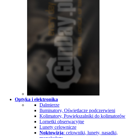
Optyka i elektronika
Dalmierze
Iluminatory, Oświetlacze podczerwieni
Kolimatory, Powiększalniki do kolimatorów
Lornetki obserwacyjne
Lunety celownicze
Noktowizja
: celowniki, lunety, nasadki,