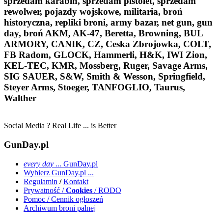
sprzedam karabin, sprzedam pistolet, sprzedam
rewolwer, pojazdy wojskowe, militaria, broń
historyczna, repliki broni, army bazar, net gun, gun
day, broń AKM, AK-47, Beretta, Browning, BUL
ARMORY, CANIK, CZ, Ceska Zbrojowka, COLT,
FB Radom, GLOCK, Hammerli, H&K, IWI Zion,
KEL-TEC, KMR, Mossberg, Ruger, Savage Arms,
SIG SAUER, S&W, Smith & Wesson, Springfield,
Steyer Arms, Stoeger, TANFOGLIO, Taurus,
Walther
Social Media ? Real Life ... is Better
GunDay.pl
every day
... GunDay.pl
Wybierz GunDay.pl ...
Regulamin
/
Kontakt
Prywatność /
Cookies
/ RODO
Pomoc / Cennik ogłoszeń
Archiwum broni palnej