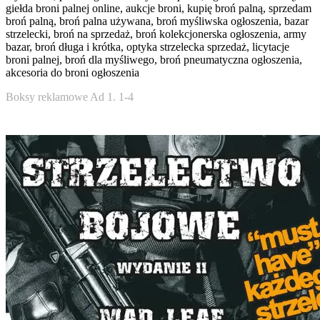
giełda broni palnej online, aukcje broni, kupię broń palną, sprzedam
broń palną, broń palna używana, broń myśliwska ogłoszenia, bazar
strzelecki, broń na sprzedaż, broń kolekcjonerska ogłoszenia, army
bazar, broń długa i krótka, optyka strzelecka sprzedaż, licytacje
broni palnej, broń dla myśliwego, broń pneumatyczna ogłoszenia,
akcesoria do broni ogłoszenia
Boksy reklamowe Ad 1. 1-4