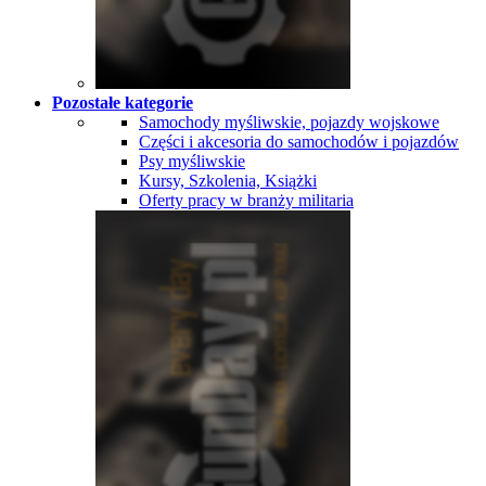
Pozostałe kategorie
Samochody myśliwskie, pojazdy wojskowe
Części i akcesoria do samochodów i pojazdów
Psy myśliwskie
Kursy, Szkolenia, Książki
Oferty pracy w branży militaria