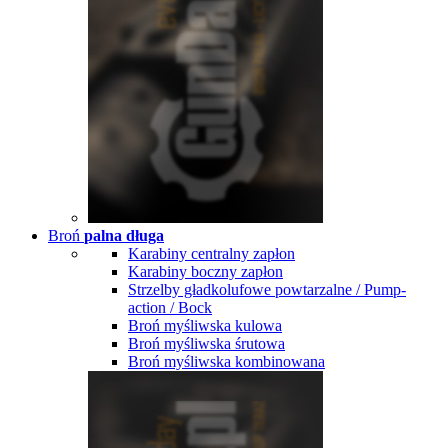
Broń
palna długa
Karabiny centralny zapłon
Karabiny boczny zapłon
Strzelby gładkolufowe powtarzalne / Pump-
action / Bock
Broń myśliwska kulowa
Broń myśliwska śrutowa
Broń myśliwska kombinowana