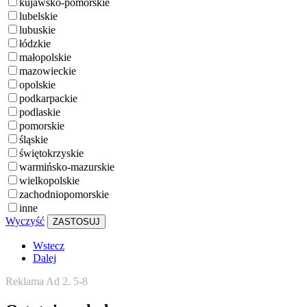
kujawsko-pomorskie
lubelskie
lubuskie
łódzkie
małopolskie
mazowieckie
opolskie
podkarpackie
podlaskie
pomorskie
śląskie
świętokrzyskie
warmińsko-mazurskie
wielkopolskie
zachodniopomorskie
inne
Wyczyść
ZASTOSUJ
Wstecz
Dalej
Reklama Ad 2. 5-8