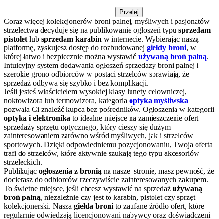
Przelej
Coraz więcej kolekcjonerów broni palnej, myśliwych i pasjonatów
strzelectwa decyduje się na publikowanie ogłoszeń typu
sprzedam
pistolet
lub
sprzedam karabin
w internecie. Wybierając naszą
platformę, zyskujesz dostęp do rozbudowanej
giełdy broni
, w
której łatwo i bezpiecznie można wystawić
używaną broń palną
.
Intuicyjny system dodawania ogłoszeń sprzedazy broni palnej i
szerokie grono odbiorców w postaci strzelców sprawiają, że
sprzedaż odbywa się szybko i bez komplikacji.
Jeśli jesteś właścicielem wysokiej klasy lunety celowniczej,
noktowizora lub termowizora, kategoria
optyka myśliwska
pozwala Ci znaleźć kupca bez pośredników. Ogłoszenia w kategorii
optyka i elektronika
to idealne miejsce na zamieszczenie ofert
sprzedaży sprzętu optycznego, który cieszy się dużym
zainteresowaniem zarówno wśród myśliwych, jak i strzelców
sportowych. Dzięki odpowiedniemu pozycjonowaniu, Twoja oferta
trafi do strzelców, które aktywnie szukają tego typu akcesoriów
strzeleckich.
Publikując
ogłoszenia z bronią
na naszej stronie, masz pewność, że
docierasz do odbiorców rzeczywiście zainteresowanych zakupem.
To świetne miejsce, jeśli chcesz wystawić na sprzedaż
używaną
broń palną
, niezależnie czy jest to karabin, pistolet czy sprzęt
kolekcjonerski. Nasza
giełda broni
to zaufane źródło ofert, które
regularnie odwiedzają licencjonowani nabywcy oraz doświadczeni