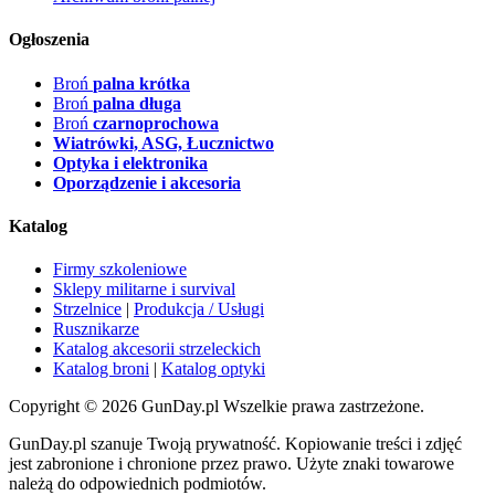
Ogłoszenia
Broń
palna krótka
Broń
palna długa
Broń
czarnoprochowa
Wiatrówki, ASG, Łucznictwo
Optyka i elektronika
Oporządzenie i akcesoria
Katalog
Firmy szkoleniowe
Sklepy militarne i survival
Strzelnice
|
Produkcja / Usługi
Rusznikarze
Katalog akcesorii strzeleckich
Katalog broni
|
Katalog optyki
Copyright © 2026 GunDay.pl Wszelkie prawa zastrzeżone.
GunDay.pl szanuje Twoją prywatność. Kopiowanie treści i zdjęć
jest zabronione i chronione przez prawo. Użyte znaki towarowe
należą do odpowiednich podmiotów.