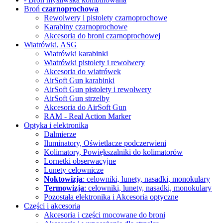
Broń
czarnoprochowa
Rewolwery i pistolety czarnoprochowe
Karabiny czarnoprochowe
Akcesoria do broni czarnoprochowej
Wiatrówki, ASG
Wiatrówki karabinki
Wiatrówki pistolety i rewolwery
Akcesoria do wiatrówek
AirSoft Gun karabinki
AirSoft Gun pistolety i rewolwery
AirSoft Gun strzelby
Akcesoria do AirSoft Gun
RAM - Real Action Marker
Optyka i elektronika
Dalmierze
Iluminatory, Oświetlacze
podczerwieni
Kolimatory, Powiększalniki
do kolimatorów
Lornetki obserwacyjne
Lunety celownicze
Noktowizja
: celowniki, lunety, nasadki, monokulary
Termowizja
: celowniki, lunety, nasadki, monokulary
Pozostała elektronika i Akcesoria
optyczne
Części i akcesoria
Akcesoria i części mocowane do broni