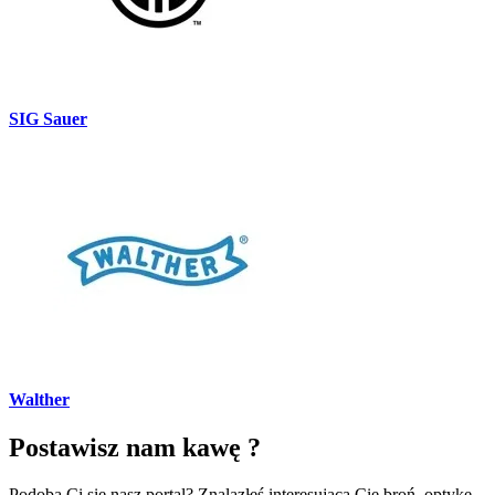
SIG Sauer
Walther
Postawisz nam kawę ?
Podoba Ci się nasz portal? Znalazłeś interesującą Cię broń, optykę