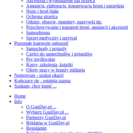
Akcesoria i wyposażenie dla strzelca
Amunicja, elaboracja, konserwacja broni i narzędzia
Noże i broń biała
Ochrona strzelca
Odzież, obuwie, mundury, naszywki itp.
Przechowywanie i transport broni, amunicji i akcesorii
Samoobrona
Sprzęt medyczny i survival
Pozostałe kategorie ogłoszeń
Samochody i pojazdy
Części do samochodów i pojazdów
Psy myśliwskie
Kursy, szkolenia, książki
Oferty pracy w branży militaria
Najnowsze - szukaj okazji
Kończące się - ostatnia szansa
Szukam, chcę kupić ...
Home
Info
O GunDay.pl ...
Wybierz GunDay.pl ...
Partnerzy GunDay.pl
Reklama w GunDay.pl
Regulamin