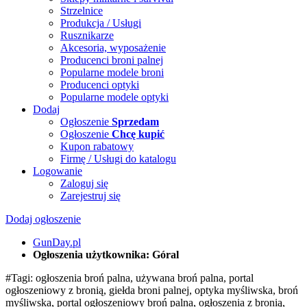
Strzelnice
Produkcja / Usługi
Rusznikarze
Akcesoria, wyposażenie
Producenci broni palnej
Popularne modele broni
Producenci optyki
Popularne modele optyki
Dodaj
Ogłoszenie
Sprzedam
Ogłoszenie
Chcę kupić
Kupon rabatowy
Firmę / Usługi do katalogu
Logowanie
Zaloguj się
Zarejestruj się
Dodaj ogłoszenie
GunDay.pl
Ogłoszenia użytkownika: Góral
#Tagi: ogłoszenia broń palna, używana broń palna, portal
ogłoszeniowy z bronią, giełda broni palnej, optyka myśliwska, broń
myśliwska, portal ogłoszeniowy broń palna, ogłoszenia z bronią,