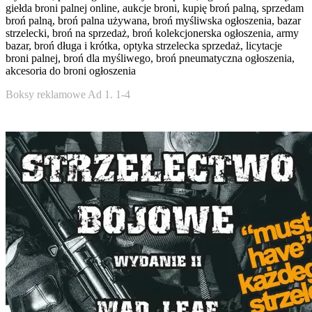
giełda broni palnej online, aukcje broni, kupię broń palną, sprzedam
broń palną, broń palna używana, broń myśliwska ogłoszenia, bazar
strzelecki, broń na sprzedaż, broń kolekcjonerska ogłoszenia, army
bazar, broń długa i krótka, optyka strzelecka sprzedaż, licytacje
broni palnej, broń dla myśliwego, broń pneumatyczna ogłoszenia,
akcesoria do broni ogłoszenia
Boksy reklamowe Ad 1. 1-4