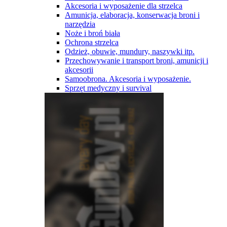
Akcesoria i wyposażenie dla strzelca
Amunicja, elaboracja, konserwacja broni i
narzędzia
Noże i broń biała
Ochrona strzelca
Odzież, obuwie, mundury, naszywki itp.
Przechowywanie i transport broni, amunicji i
akcesorii
Samoobrona. Akcesoria i wyposażenie.
Sprzęt medyczny i survival