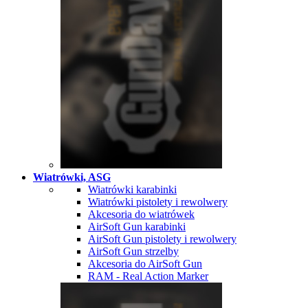
Wiatrówki, ASG
Wiatrówki karabinki
Wiatrówki pistolety i rewolwery
Akcesoria do wiatrówek
AirSoft Gun karabinki
AirSoft Gun pistolety i rewolwery
AirSoft Gun strzelby
Akcesoria do AirSoft Gun
RAM - Real Action Marker