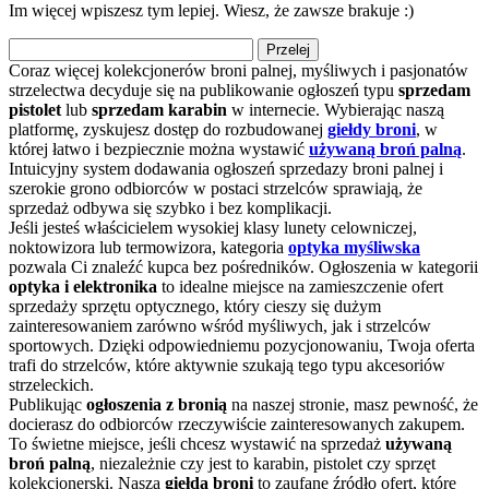
Im więcej wpiszesz tym lepiej. Wiesz, że zawsze brakuje :)
Przelej
Coraz więcej kolekcjonerów broni palnej, myśliwych i pasjonatów
strzelectwa decyduje się na publikowanie ogłoszeń typu
sprzedam
pistolet
lub
sprzedam karabin
w internecie. Wybierając naszą
platformę, zyskujesz dostęp do rozbudowanej
giełdy broni
, w
której łatwo i bezpiecznie można wystawić
używaną broń palną
.
Intuicyjny system dodawania ogłoszeń sprzedazy broni palnej i
szerokie grono odbiorców w postaci strzelców sprawiają, że
sprzedaż odbywa się szybko i bez komplikacji.
Jeśli jesteś właścicielem wysokiej klasy lunety celowniczej,
noktowizora lub termowizora, kategoria
optyka myśliwska
pozwala Ci znaleźć kupca bez pośredników. Ogłoszenia w kategorii
optyka i elektronika
to idealne miejsce na zamieszczenie ofert
sprzedaży sprzętu optycznego, który cieszy się dużym
zainteresowaniem zarówno wśród myśliwych, jak i strzelców
sportowych. Dzięki odpowiedniemu pozycjonowaniu, Twoja oferta
trafi do strzelców, które aktywnie szukają tego typu akcesoriów
strzeleckich.
Publikując
ogłoszenia z bronią
na naszej stronie, masz pewność, że
docierasz do odbiorców rzeczywiście zainteresowanych zakupem.
To świetne miejsce, jeśli chcesz wystawić na sprzedaż
używaną
broń palną
, niezależnie czy jest to karabin, pistolet czy sprzęt
kolekcjonerski. Nasza
giełda broni
to zaufane źródło ofert, które