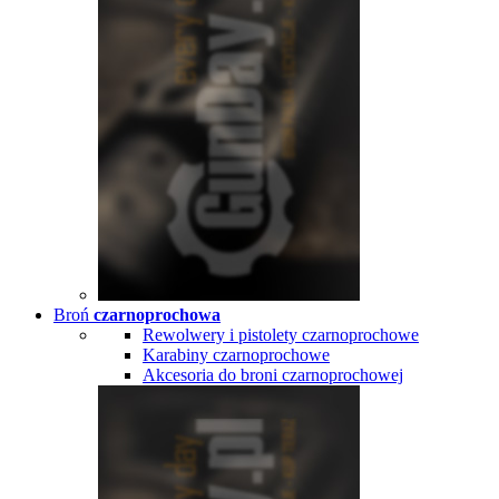
Broń
czarnoprochowa
Rewolwery i pistolety czarnoprochowe
Karabiny czarnoprochowe
Akcesoria do broni czarnoprochowej