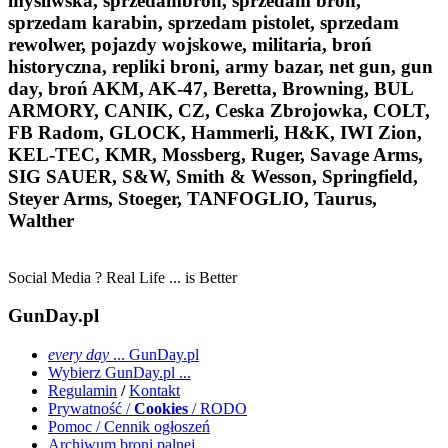
myśliwska, sprzedambron, sprzedam broń,
sprzedam karabin, sprzedam pistolet, sprzedam
rewolwer, pojazdy wojskowe, militaria, broń
historyczna, repliki broni, army bazar, net gun, gun
day, broń AKM, AK-47, Beretta, Browning, BUL
ARMORY, CANIK, CZ, Ceska Zbrojowka, COLT,
FB Radom, GLOCK, Hammerli, H&K, IWI Zion,
KEL-TEC, KMR, Mossberg, Ruger, Savage Arms,
SIG SAUER, S&W, Smith & Wesson, Springfield,
Steyer Arms, Stoeger, TANFOGLIO, Taurus,
Walther
Social Media ? Real Life ... is Better
GunDay.pl
every day
... GunDay.pl
Wybierz GunDay.pl ...
Regulamin
/
Kontakt
Prywatność /
Cookies
/ RODO
Pomoc / Cennik ogłoszeń
Archiwum broni palnej