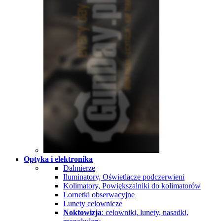
Optyka i elektronika
Dalmierze
Iluminatory, Oświetlacze podczerwieni
Kolimatory, Powiększalniki do kolimatorów
Lornetki obserwacyjne
Lunety celownicze
Noktowizja
: celowniki, lunety, nasadki,