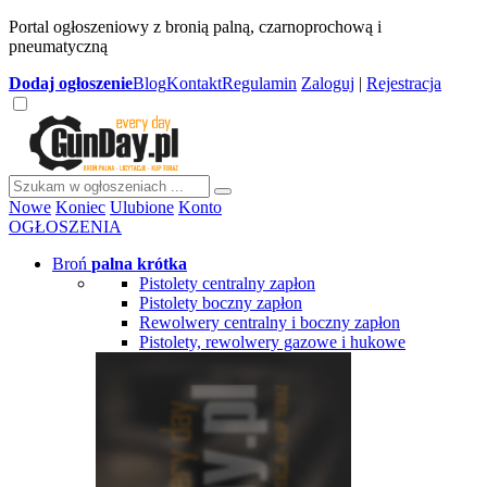
Portal ogłoszeniowy z bronią palną, czarnoprochową i
pneumatyczną
Dodaj
ogłoszenie
Blog
Kontakt
Regulamin
Zaloguj
|
Rejestracja
Nowe
Koniec
Ulubione
Konto
OGŁOSZENIA
Broń
palna krótka
Pistolety centralny zapłon
Pistolety boczny zapłon
Rewolwery centralny i boczny zapłon
Pistolety, rewolwery gazowe i hukowe