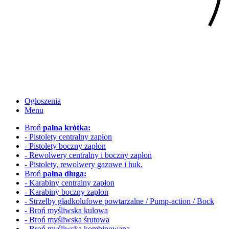
Ogłoszenia
Menu
Broń
palna krótka:
- Pistolety centralny zapłon
- Pistolety boczny zapłon
- Rewolwery
centralny i boczny zapłon
- Pistolety, rewolwery gazowe i huk.
Broń
palna długa:
- Karabiny centralny zapłon
- Karabiny boczny zapłon
- Strzelby gładkolufowe
powtarzalne / Pump-action / Bock
- Broń myśliwska kulowa
- Broń myśliwska śrutowa
- Broń myśliwska kombinowana