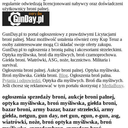
regularnie odwiedzają licencjonowani nabywcy oraz doświadczeni
użytkownicy broni palnej.
GunDay.pl to portal ogłoszeniowy z prawdziwymi Licytacjami
broni palnej. Masz możliwość ustalenia również ceny Kup Teraz a
osoby zainteresowane mogą Ci składać swoje oferty zakupu.
GunDay.pl to ogłoszenia z bronią palną i akcesoriami strzeleckimi.
Optyka myśliwska, broń dla myśliwych, broń czarnoprochowa.
Giełda broni. Wiatrówki, ASG, noże, łucznictwo. Militaria i
survival.
Ogłoszenia broni palnej. Aukcje broni palnej. Optyka myśliwska.
Broń myśliwska. Giełda broni.
B
log
. Ogłoszenia broń palna.
Pytania i odpowiedzi.
Optyka dla myśliwych. Broń dla myśliwych.
Jeśli chcesz się reklamować w tym portalu skorzystaj z
MediaBoxy
.
ogłoszenia sprzedaży broni, aukcje broni palnej,
optyka myśliwska, broń myśliwska, giełda broni,
bazar broni, army bazar, bazar strzelecki, army
giełda, netgun, gun day, net gun, egun, e-gun, asg,
wiatrówki, noże, broń optyka myśliwska, broń