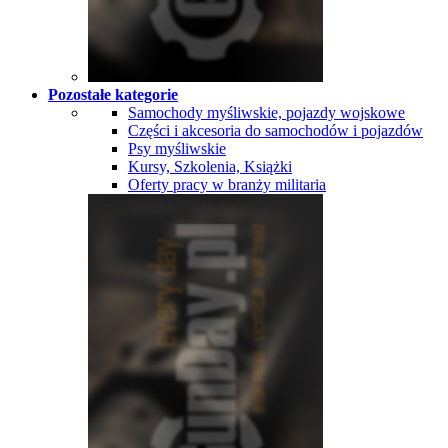
Pozostałe kategorie
Samochody myśliwskie, pojazdy wojskowe
Części i akcesoria do samochodów i pojazdów
Psy myśliwskie
Kursy, Szkolenia, Książki
Oferty pracy w branży militaria