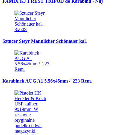
FAMIX KJ 1 REST TRIPOD do Karabinu - Naj
Sztucer Steyr Mannlicher Schönauer kal.
Karabinek AUG A1 5.56x45mm / .223 Rem.