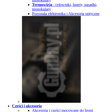
monokulary
Termowizja
: celowniki, lunety, nasadki,
monokulary
Pozostała elektronika i Akcesoria optyczne
Części i akcesoria
Akcesoria i części mocowane do broni