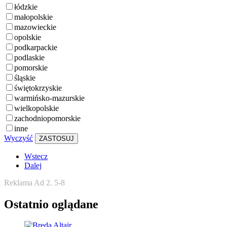
łódzkie
małopolskie
mazowieckie
opolskie
podkarpackie
podlaskie
pomorskie
śląskie
świętokrzyskie
warmińsko-mazurskie
wielkopolskie
zachodniopomorskie
inne
Wyczyść
ZASTOSUJ
Wstecz
Dalej
Reklama Ad 2. 5-8
Ostatnio oglądane