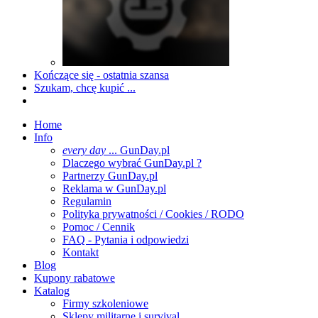
Kończące się - ostatnia szansa
Szukam, chcę kupić ...
Home
Info
every day
... GunDay.pl
Dlaczego wybrać GunDay.pl ?
Partnerzy GunDay.pl
Reklama w GunDay.pl
Regulamin
Polityka prywatności / Cookies / RODO
Pomoc / Cennik
FAQ - Pytania i odpowiedzi
Kontakt
Blog
Kupony rabatowe
Katalog
Firmy szkoleniowe
Sklepy militarne i survival