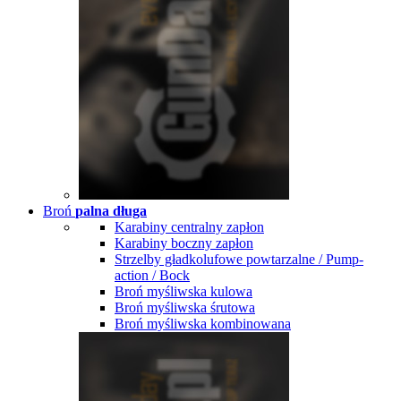
Broń
palna długa
Karabiny centralny zapłon
Karabiny boczny zapłon
Strzelby gładkolufowe powtarzalne / Pump-
action / Bock
Broń myśliwska kulowa
Broń myśliwska śrutowa
Broń myśliwska kombinowana